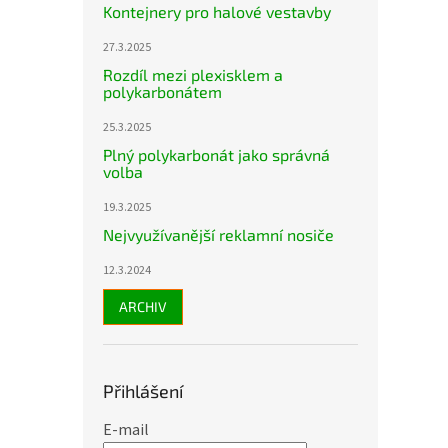
Kontejnery pro halové vestavby
27.3.2025
Rozdíl mezi plexisklem a
polykarbonátem
25.3.2025
Plný polykarbonát jako správná
volba
19.3.2025
Nejvyužívanější reklamní nosiče
12.3.2024
ARCHIV
Přihlášení
E-mail