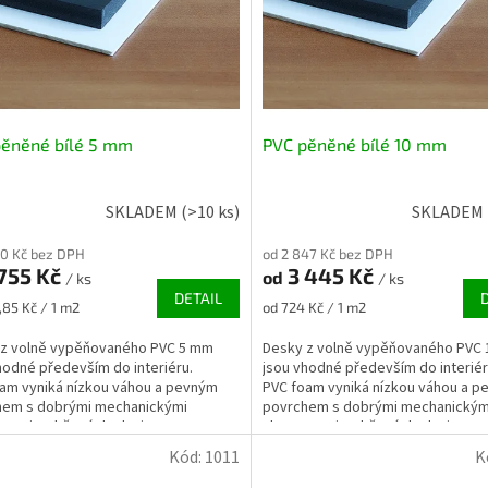
pěněné bílé 5 mm
PVC pěněné bílé 10 mm
SKLADEM
(>10 ks)
SKLADEM
50 Kč bez DPH
od 2 847 Kč bez DPH
755 Kč
3 445 Kč
od
/ ks
/ ks
DETAIL
Měrná
,85 Kč / 1 m2
od 724 Kč / 1 m2
cena:
 z volně vypěňovaného PVC 5 mm
Desky z volně vypěňovaného PVC
hodné především do interiéru.
jsou vhodné především do interiér
am vyniká nízkou váhou a pevným
PVC foam vyniká nízkou váhou a 
hem s dobrými mechanickými
povrchem s dobrými mechanickým
ostmi. Lehčená deska je...
vlastnostmi. Lehčená deska je...
Kód:
1011
K