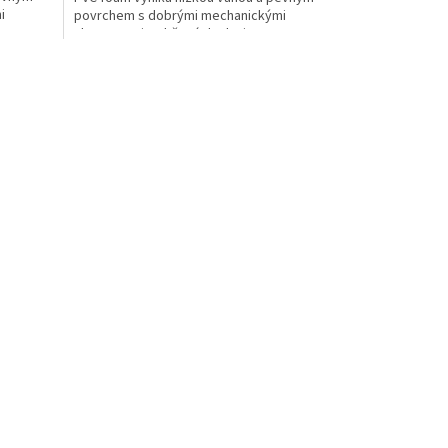
i
povrchem s dobrými mechanickými
vlastnostmi. Lehčená deska je...