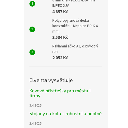
6 mm čirá - 1050 x 4000 mm
IMPEX 2UV
4 857 Kč
Polypropylenová deska
konstrukční - Mepolen PP-K 4
mm
3 534 Kč
Reklamní áčko A1, ostrý/oblý
roh
2 052 Kč
Elventa vysvětluje
Kovové přístřešky pro města i
firmy
3.4.2025
Stojany na kola - robustní a odolné
2.4.2025