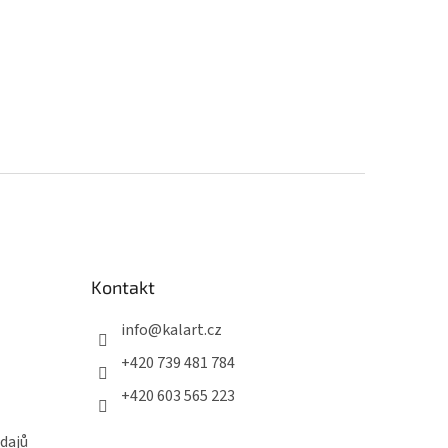
Kontakt
info
@
kalart.cz
+420 739 481 784
+420 603 565 223
dajů