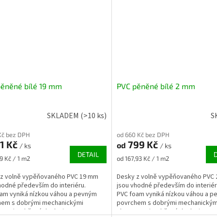
ěněné bílé 19 mm
PVC pěněné bílé 2 mm
SKLADEM
(>10 ks)
S
Kč bez DPH
od 660 Kč bez DPH
1 Kč
799 Kč
od
/ ks
/ ks
DETAIL
Měrná
9 Kč / 1 m2
od 167,93 Kč / 1 m2
cena:
 z volně vypěňovaného PVC 19 mm
Desky z volně vypěňovaného PVC
hodné především do interiéru.
jsou vhodné především do interiér
am vyniká nízkou váhou a pevným
PVC foam vyniká nízkou váhou a 
hem s dobrými mechanickými
povrchem s dobrými mechanickým
ostmi. Lehčená deska je...
vlastnostmi. Lehčená deska je...