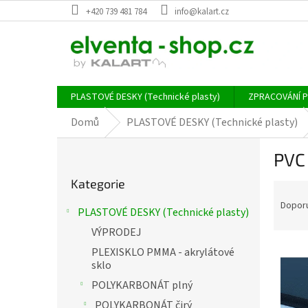
Přejít
+420 739 481 784
info@kalart.cz
na
obsah
PLASTOVÉ DESKY (Technické plasty)
ZPRACOVÁNÍ 
Domů
PLASTOVÉ DESKY (Technické plasty)
P
PVC
o
Přeskočit
s
Kategorie
Ř
kategorie
t
a
r
Dopor
PLASTOVÉ DESKY (Technické plasty)
z
a
VÝPRODEJ
e
n
n
V
n
PLEXISKLO PMMA - akrylátové
í
ý
í
sklo
p
p
p
POLYKARBONÁT plný
r
i
a
POLYKARBONÁT čirý