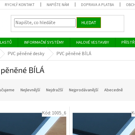
RYCHLÝ KONTAKT
NAPIŠTE NÁM
DOPRAVA A PLATBA
OBCH
HLEDAT
PLASTŮ
INFORMAČNÍ SYSTÉMY
HALOVÉ VESTAVBY
PŘÍSTŘ
PVC pěněné desky
PVC pěněné BÍLÁ
 pěněné BÍLÁ
učujeme
Nejlevnější
Nejdražší
Nejprodávanější
Abecedně
Kód:
1005_6
K