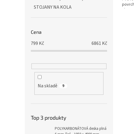
povrc
STOJANY NA KOLA
vlastn
Cena
799
Kč
6861
Kč
Na skladě
9
Top 3 produkty
POLYKARBONÁTOVÁ deska plná