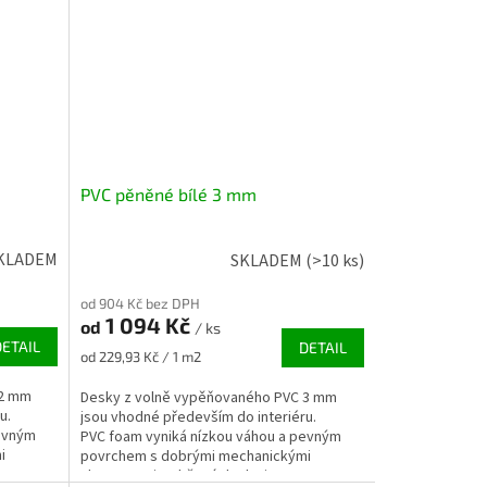
PVC pěněné bílé 3 mm
KLADEM
SKLADEM
(>10 ks)
od 904 Kč bez DPH
1 094 Kč
od
/ ks
DETAIL
DETAIL
Měrná
od 229,93 Kč / 1 m2
cena:
 2 mm
Desky z volně vypěňovaného PVC 3 mm
u.
jsou vhodné především do interiéru.
pevným
PVC foam vyniká nízkou váhou a pevným
i
povrchem s dobrými mechanickými
vlastnostmi. Lehčená deska je...