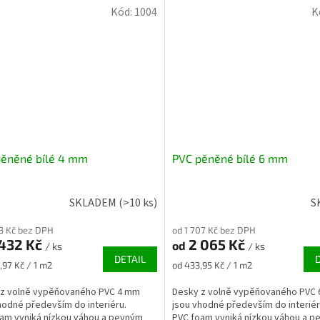
Kód:
1004
K
pěněné bílé 4 mm
PVC pěněné bílé 6 mm
SKLADEM
(>10 ks)
S
83 Kč bez DPH
od 1 707 Kč bez DPH
432 Kč
2 065 Kč
od
/ ks
/ ks
DETAIL
Měrná
,97 Kč / 1 m2
od 433,95 Kč / 1 m2
cena:
 z volně vypěňovaného PVC 4 mm
Desky z volně vypěňovaného PVC
hodné především do interiéru.
jsou vhodné především do interiér
am vyniká nízkou váhou a pevným
PVC foam vyniká nízkou váhou a 