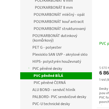
POLYKARBONÁT 6 mm
POLYKARBONÁT 8 mm
POLYKARBONÁT mléčný - opál
POLYKARBONÁT kouř antracit
POLYKARBONÁT strukturovaný
POLYKARBONÁT dutinkový
(komůrkový)
PVC p
PET G - polyester
Plexisklo SAN UVP - akrylové sklo
HIPS- polystyrén houževnatý
5 670 
PVC pěněné desky
6 86
PVC pěněné BÍLÁ
Měrná
1 441,9
PVC pěněné ČERNÁ
cena:
Desky
ALU BOND - sendvič hliník
jsou v
PALBORD- PVC sendvičové desky
PVC fo
povrc
PVC-U technické desky
vlastn