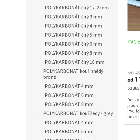
o
s
n
d
POLYKARBONÁT čirý 1 a 2 mm
p
e
u
r
l
POLYKARBONÁT čirý 3 mm
k
o
POLYKARBONÁT čirý 4 mm
t
d
ů
POLYKARBONÁT čirý 5 mm
u
PVC 
k
POLYKARBONÁT čirý 6 mm
t
POLYKARBONÁT čirý 8 mm
ů
POLYKARBONÁT čirý 10 mm
POLYKARBONÁT kouř hnědý
od 1 4
bronz
1 
od
POLYKARBONÁT 4 mm
Měrná
od 368
cena:
POLYKARBONÁT 6 mm
Desky
POLYKARBONÁT 8 mm
jsou v
PVC fo
POLYKARBONÁT kouř šedý - grey
povrc
POLYKARBONÁT 4 mm
vlastn
POLYKARBONÁT 5 mm