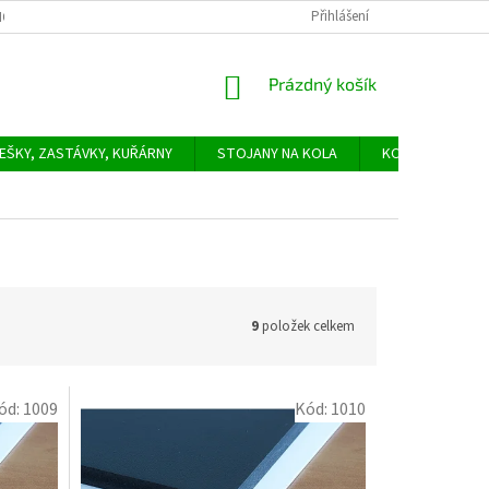
Přihlášení
ODNÍ PODMÍNKY
PODMÍNKY OCHRANY OSOBNÍCH ÚDAJŮ
SLUŽBY -
NÁKUPNÍ
Prázdný košík
KOŠÍK
EŠKY, ZASTÁVKY, KUŘÁRNY
STOJANY NA KOLA
KONTAKTY
9
položek celkem
ód:
1009
Kód:
1010