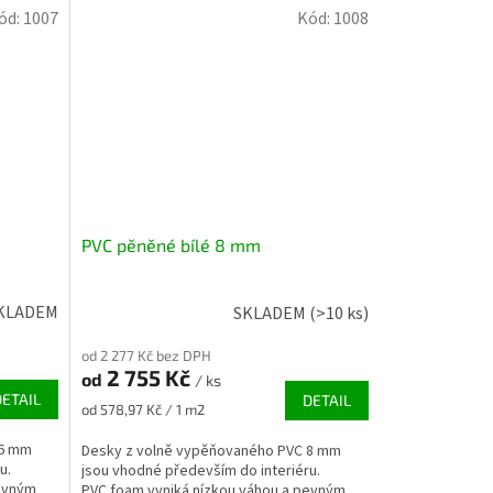
ód:
1007
Kód:
1008
PVC pěněné bílé 8 mm
KLADEM
SKLADEM
(>10 ks)
od 2 277 Kč bez DPH
2 755 Kč
od
/ ks
DETAIL
DETAIL
Měrná
od 578,97 Kč / 1 m2
cena:
 6 mm
Desky z volně vypěňovaného PVC 8 mm
u.
jsou vhodné především do interiéru.
pevným
PVC foam vyniká nízkou váhou a pevným