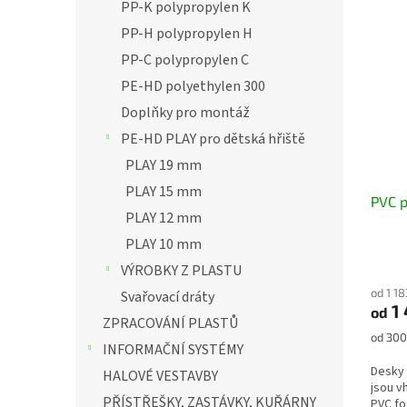
PP-K polypropylen K
PP-H polypropylen H
PP-C polypropylen C
PE-HD polyethylen 300
Doplňky pro montáž
PE-HD PLAY pro dětská hřiště
PLAY 19 mm
PLAY 15 mm
PVC 
PLAY 12 mm
PLAY 10 mm
VÝROBKY Z PLASTU
od 1 1
Svařovací dráty
1 
od
ZPRACOVÁNÍ PLASTŮ
Měrná
od 300
INFORMAČNÍ SYSTÉMY
cena:
Desky
HALOVÉ VESTAVBY
jsou v
PŘÍSTŘEŠKY, ZASTÁVKY, KUŘÁRNY
PVC fo