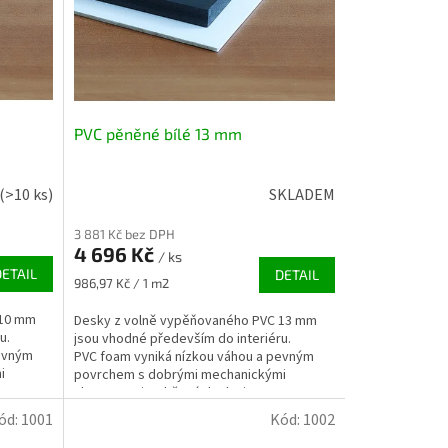
PVC pěněné bílé 13 mm
(>10 ks)
SKLADEM
3 881 Kč bez DPH
4 696 Kč
/ ks
DETAIL
DETAIL
Měrná
986,97 Kč / 1 m2
cena:
 10 mm
Desky z volně vypěňovaného PVC 13 mm
u.
jsou vhodné především do interiéru.
pevným
PVC foam vyniká nízkou váhou a pevným
i
povrchem s dobrými mechanickými
vlastnostmi. Lehčená deska je...
ód:
1001
Kód:
1002