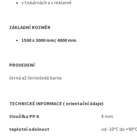
v tiskárnách a v reklamě
ZÁKLADNÍ ROZMĚR
1500 x 3000 mm/ 4000 mm
PROVEDENÍ
černá až černošedá barva
TECHNICKÉ INFORMACE ( orientační údaje)
tloušťka PP K
4 mm
teplotní odolnost
od -10°C do +90°