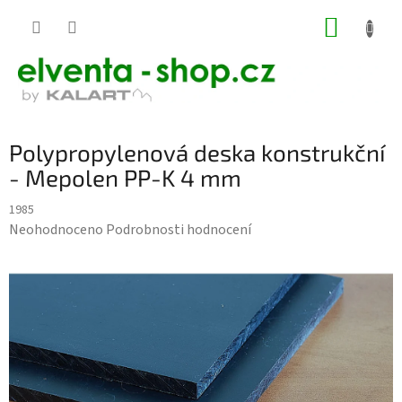
Přejít
NÁKUP
na
KOŠÍK
obsah
Polypropylenová deska konstrukční
- Mepolen PP-K 4 mm
1985
Průměrné
Neohodnoceno
Podrobnosti hodnocení
hodnocení
produktu
je
0,0
z
5
hvězdiček.