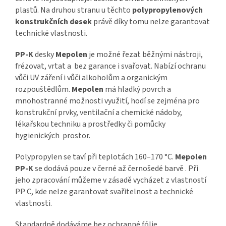
plastů. Na druhou stranu u těchto
polypropylenových
konstrukčních desek
právě díky tomu nelze garantovat
technické vlastnosti.
PP-K
desky
Mepolen
je možné řezat běžnými nástroji,
frézovat, vrtat a bez garance i svařovat. Nabízí ochranu
vůči UV záření i vůči alkoholům a organickým
rozpouštědlům.
Mepolen
má hladký povrch a
mnohostranné možnosti využití, hodí se zejména pro
konstrukční prvky, ventilační a chemické nádoby,
lékařskou techniku a prostředky či pomůcky
hygienických prostor.
Polypropylen se taví při teplotách 160–170 °C.
Mepolen
PP-K
se dodává pouze v černé až černošedé barvě . Při
jeho zpracování můžeme v zásadě vycházet z vlastností
PP C, kde nelze garantovat svařitelnost a technické
vlastnosti.
Standardně dodáváme bez ochranné fólie.