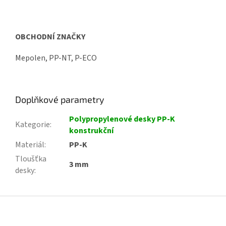
OBCHODNÍ ZNAČKY
Mepolen, PP-NT, P-ECO
Doplňkové parametry
Polypropylenové desky PP-K
Kategorie
:
konstrukční
Materiál
:
PP-K
Tloušťka
3 mm
desky
:
Z
á
p