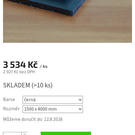
3 534 Kč
/ ks
2 921 Kč bez DPH
Měrná
SKLADEM
(>10 ks)
cena:
Barva
Rozměr
Můžeme doručit do:
12.8.2026