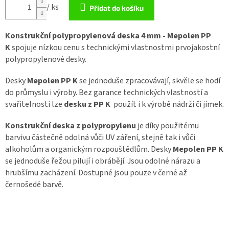
/ ks
Přidat do košíku
Konstrukční polypropylenová deska 4 mm - Mepolen PP
K
spojuje nízkou cenu s technickými vlastnostmi prvojakostní
polypropylenové desky.
Desky
Mepolen PP K
se jednoduše zpracovávají, skvěle se hodí
do průmyslu i výroby. Bez garance technických vlastností a
svařitelnosti lze
desku z PP K
použít i k výrobě nádrží či jímek.
Konstrukční deska z polypropylenu
je díky použitému
barvivu částečně odolná vůči UV záření, stejně tak i vůči
alkoholům a organickým rozpouštědlům. Desky
Mepolen PP K
se jednoduše řežou pilují i obrábějí. Jsou odolné nárazu a
hrubšímu zacházení. Dostupné jsou pouze v černé až
černošedé barvě.