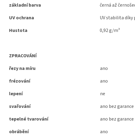
základní barva
černá až černoš
UV ochrana
UV stabilita díky
Hustota
0,92 g/m³
ZPRACOVÁNÍ
řezy na míru
ano
frézování
ano
lepení
ne
svařování
ano bez garance
tepelné tvarování
ano bez garance
obrábění
ano