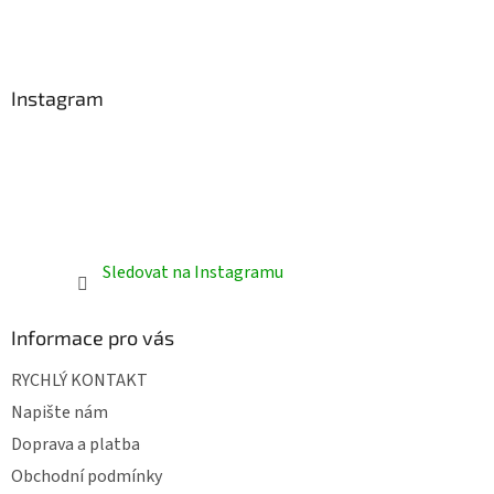
t
í
í
p
r
v
Instagram
k
y
v
ý
p
i
s
u
Sledovat na Instagramu
Informace pro vás
RYCHLÝ KONTAKT
Napište nám
Doprava a platba
Obchodní podmínky