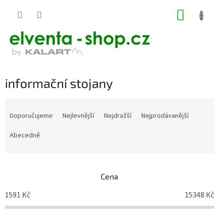
Přejít
NÁKUP
na
KOŠÍK
obsah
informační stojany
Ř
a
Doporučujeme
Nejlevnější
Nejdražší
Nejprodávanější
z
e
Abecedně
n
í
p
Cena
r
o
1591
Kč
15348
Kč
d
u