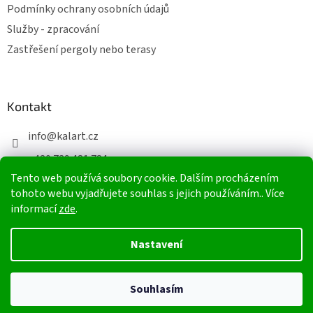
Podmínky ochrany osobních údajů
Služby - zpracování
Zastřešení pergoly nebo terasy
Kontakt
info
@
kalart.cz
+420 739 481 784
Tento web používá soubory cookie. Dalším procházením
+420 603 565 223
tohoto webu vyjadřujete souhlas s jejich používáním.. Více
informací
zde
.
Vytvořil Shoptet
Nastavení
Copyright 2026
Elventa-shop
. Všechna práva vyhrazena.
Souhlasím