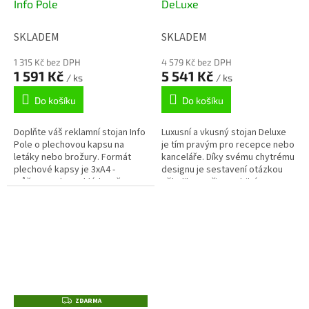
Info Pole
DeLuxe
SKLADEM
SKLADEM
1 315 Kč bez DPH
4 579 Kč bez DPH
1 591 Kč
5 541 Kč
/ ks
/ ks
Do košíku
Do košíku
Doplňte váš reklamní stojan Info
Luxusní a vkusný stojan Deluxe
Pole o plechovou kapsu na
je tím pravým pro recepce nebo
letáky nebo brožury. Formát
kanceláře. Díky svému chytrému
plechové kapsy je 3xA4 -
designu je sestavení otázkou
můžete tedy vyskládat až 3
několika vteřin. Stabilní a
různé A4 letáky vedle sebe.
elegantní řešení pro...
Doprava zdarma
Z
ZDARMA