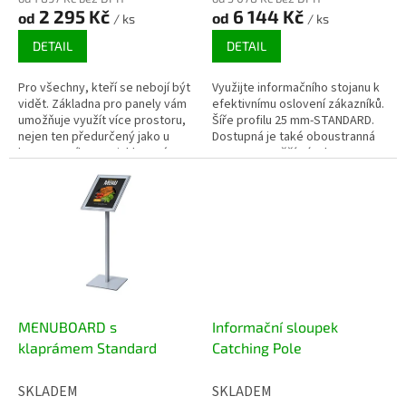
2 295 Kč
6 144 Kč
od
od
/ ks
/ ks
DETAIL
DETAIL
Pro všechny, kteří se nebojí být
Využijte informačního stojanu k
vidět. Základna pro panely vám
efektivnímu oslovení zákazníků.
umožňuje využít více prostoru,
Šíře profilu 25 mm-STANDARD.
nejen ten předurčený jako u
Dostupná je také oboustranná
banneru. Díky protiskluzové
verze pro vyšší zásah
silikonové vrstvě se...
reklamního sdělení. Měňte
obsah v...
MENUBOARD s
Informační sloupek
klaprámem Standard
Catching Pole
SKLADEM
SKLADEM