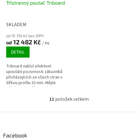
D
Třístranný poutač Triboard
A
R
M
A
SKLADEM
od 10 316 Kč bez DPH
12 482 Kč
od
/ ks
DETAIL
Triboard nabízí efektivní
upoutání pozornosti zákazníků
přicházejících ze všech stran s
šířkou profilu 32 mm. Mějte
zásah 360° s třístranným
reklamním poutačem. Měňte
11
položek celkem
obsah ve...
O
v
l
Z
á
á
d
p
a
a
Facebook
c