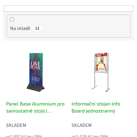
k
t
ů
Na skladě
11
V
Doprava zdarma
ý
p
i
s
p
r
o
d
Panel Base Aluminium pro
Informační stojan Info
u
samostatně stojící
Board jednostranný
k
reklamu
t
SKLADEM
SKLADEM
ů
od 1 897 Kč bez DPH
od 5 078 Kč bez DPH