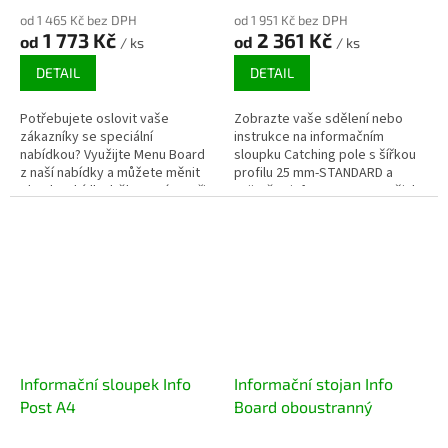
od 1 465 Kč bez DPH
od 1 951 Kč bez DPH
1 773 Kč
2 361 Kč
od
od
/ ks
/ ks
DETAIL
DETAIL
Potřebujete oslovit vaše
Zobrazte vaše sdělení nebo
zákazníky se speciální
instrukce na informačním
nabídkou? Využijte Menu Board
sloupku Catching pole s šířkou
z naší nabídky a můžete měnit
profilu 25 mm-STANDARD a
obsah nabídky během pár vteřin
zajistěte informovanost vašich
díky jednoduchému systému
návštěvníků. Dostupná je také...
Doprava zdarma
klaprámů....
Informační sloupek Info
Informační stojan Info
Post A4
Board oboustranný