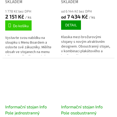
SKLADEM
SKLADEM
1 778 Kč bez DPH
od 6 144 Kč bez DPH
2 151 Kč
7 434 Kč
od
/ ks
/ ks
DETAIL
Do košíku
Klasika mezi brožurovými
Vystavte svou nabídku na
stojany s novým atraktivním
sloupku s Menu Boardem a
designem. Oboustranný stojan,
oslovte své zákazníky. Měňte
v kombinaci plakátového a
obsah ve stojanech na menu
brožurového stojanu, s
během vteřin díky snadnému
klaprámem, ostrými rohy a
zasunutí plakátu do plastové
Doprava zdarma
Doprava zdarma
profilem 25...
kapsy. Celý...
Informační stojan Info
Informační stojan Info
Pole jednostranný
Pole osobustranný