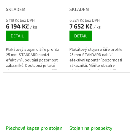
SKLADEM
SKLADEM
5 119 Kč bez DPH
6 324 Kč bez DPH
6 194 Kč
7 652 Kč
/ ks
/ ks
DETAIL
DETAIL
Plakátový stojan o šíře profilu
Plakátový stojan o šíře profilu
25 mm-STANDARD nabízí
25 mm-STANDARD nabízí
efektivní upoutání pozornosti
efektivní upoutání pozornosti
zákazníků. Dostupná je také
zákazníků. Měňte obsah v
oboustranná verze pro vyšší
plakátových stojanech během
zásah reklamního sdělení.
vteřin díky jednoduchému
Měňte obsah...
systému...
Plechová kapsa pro stojan
Stojan na prospekty