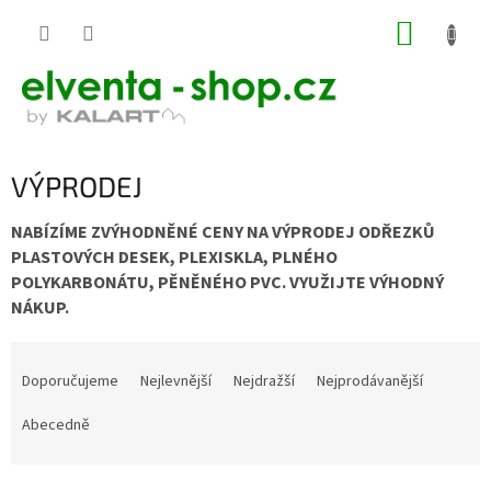
Přejít
NÁKUP
na
KOŠÍK
obsah
VÝPRODEJ
NABÍZÍME ZVÝHODNĚNÉ CENY NA VÝPRODEJ ODŘEZKŮ
PLASTOVÝCH DESEK, PLEXISKLA, PLNÉHO
POLYKARBONÁTU, PĚNĚNÉHO PVC. VYUŽIJTE VÝHODNÝ
NÁKUP.
Ř
a
Doporučujeme
Nejlevnější
Nejdražší
Nejprodávanější
z
e
Abecedně
n
í