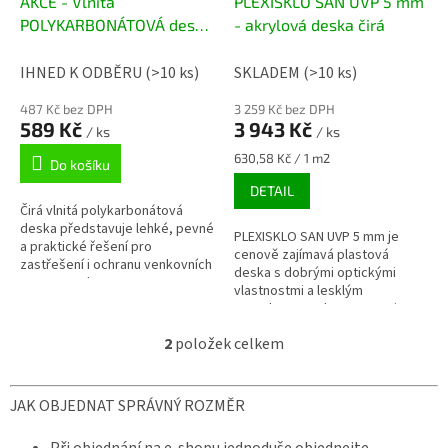
d
AKCE - Vlnitá
PLEXISKLO SAN UVP 5 mm
u
POLYKARBONÁTOVÁ deska
- akrylová deska čirá
k
1,2 mm čirá - 1880 × 900
t
mm
IHNED K ODBĚRU
(>10 ks)
SKLADEM
(>10 ks)
ů
487 Kč bez DPH
3 259 Kč bez DPH
589 Kč
3 943 Kč
/ ks
/ ks
Měrná
630,58 Kč / 1 m2
Do košíku
cena:
DETAIL
Čirá vlnitá polykarbonátová
deska představuje lehké, pevné
PLEXISKLO SAN UVP 5 mm je
a praktické řešení pro
cenově zajímavá plastová
zastřešení i ochranu venkovních
deska s dobrými optickými
prostor s oboustrannou UV
vlastnostmi a lesklým
ochrannou vrstvou. VÝPRODEJ-...
povrchem. Deska SAN UVP je
opatřena UV ochranou pro
2
položek celkem
venkovní i vnitřní...
O
v
l
JAK OBJEDNAT SPRÁVNÝ ROZMĚR
á
d
a
Při objednání na e-shopu jednoduše objednejte