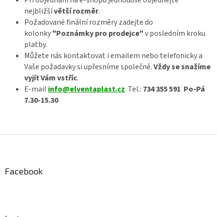
c
nejbližší
větší rozměr
.
í
Požadované finální rozměry zadejte do
p
kolonky
"Poznámky pro prodejce"
v posledním kroku
r
platby.
v
k
Můžete nás kontaktovat i emailem nebo telefonicky a
y
Vaše požadavky si upřesníme společně.
Vždy se snažíme
v
vyjít Vám vstříc
.
ý
E-mail
info@elventaplast.cz
Tel.:
734 355 591 Po-Pá
p
7.30-15.30
i
s
u
Z
á
p
a
Facebook
t
í