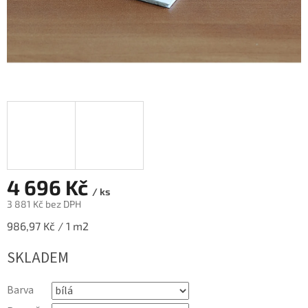
4 696 Kč
/ ks
3 881 Kč bez DPH
Měrná
986,97 Kč / 1 m2
cena:
SKLADEM
Barva