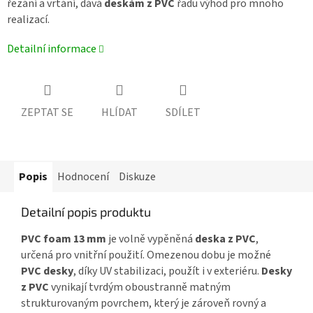
řezání a vrtání, dává
deskám z PVC
řadu výhod pro mnoho
realizací.
Detailní informace
ZEPTAT SE
HLÍDAT
SDÍLET
Popis
Hodnocení
Diskuze
Detailní popis produktu
PVC foam 13 mm
je volně vypěněná
deska z PVC
,
určená pro vnitřní použití. Omezenou dobu je možné
PVC desky
, díky UV stabilizaci, použít i v exteriéru.
Desky
z PVC
vynikají tvrdým oboustranně matným
strukturovaným povrchem, který je zároveň rovný a