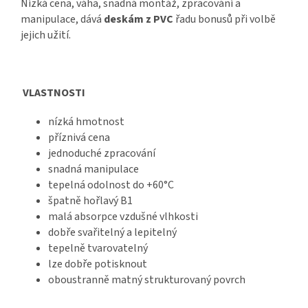
Nízká cena, váha, snadná montáž, zpracování a
manipulace, dává
deskám z PVC
řadu bonusů při volbě
jejich užití.
VLASTNOSTI
nízká hmotnost
příznivá cena
jednoduché zpracování
snadná manipulace
tepelná odolnost do +60°C
špatně hořlavý B1
malá absorpce vzdušné vlhkosti
dobře svařitelný a lepitelný
tepelně tvarovatelný
lze dobře potisknout
oboustranně matný strukturovaný povrch