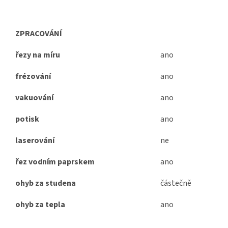
ZPRACOVÁNÍ
řezy na míru
ano
frézování
ano
vakuování
ano
potisk
ano
laserování
ne
řez vodním paprskem
ano
ohyb za studena
částečně
ohyb za tepla
ano