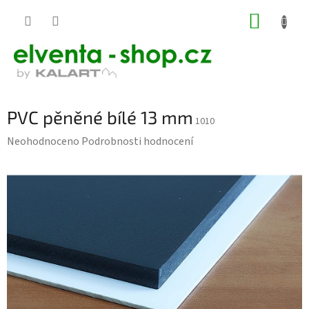
Přejít
NÁKUP
na
KOŠÍK
obsah
PVC pěněné bílé 13 mm
1010
Průměrné
Neohodnoceno
Podrobnosti hodnocení
hodnocení
produktu
je
0,0
z
5
hvězdiček.