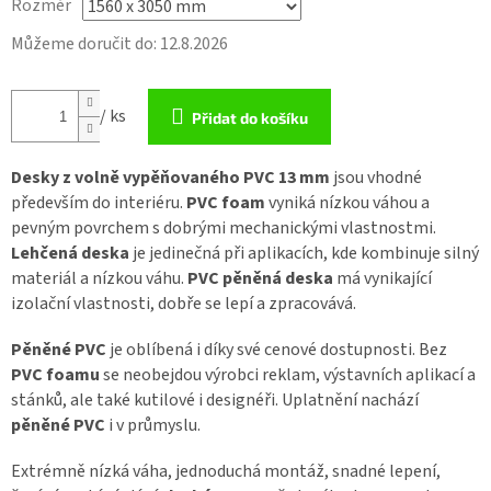
Rozměr
Můžeme doručit do:
12.8.2026
/ ks
Přidat do košíku
Desky z volně vypěňovaného
PVC 1
3 mm
jsou vhodné
především do interiéru.
PVC
foam
vyniká nízkou váhou a
pevným povrchem s dobrými mechanickými vlastnostmi.
Lehčená deska
je jedinečná při aplikacích, kde kombinuje silný
materiál a nízkou váhu.
PVC pěněná deska
má vynikající
izolační vlastnosti, dobře se lepí a zpracovává.
Pěněné PVC
je oblíbená i díky své cenové dostupnosti. Bez
PVC foamu
se neobejdou výrobci reklam, výstavních aplikací a
stánků, ale také kutilové i designéři. Uplatnění nachází
pěněné PVC
i v průmyslu.
Extrémně nízká váha, jednoduchá montáž, snadné lepení,