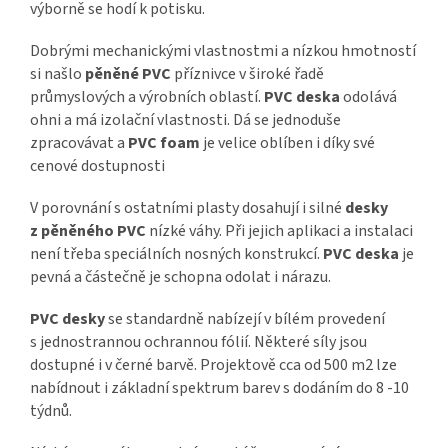
výborně se hodí k potisku.
Dobrými mechanickými vlastnostmi a nízkou hmotností
si našlo
pěněné PVC
příznivce v široké řadě
průmyslových a výrobních oblastí.
PVC deska
odolává
ohni a má izolační vlastnosti. Dá se jednoduše
zpracovávat a
PVC foam
je velice oblíben i díky své
cenové dostupnosti
V porovnání s ostatními plasty dosahují i silné
desky
z pěněného PVC
nízké váhy. Při jejich aplikaci a instalaci
není třeba speciálních nosných konstrukcí.
PVC deska
je
pevná a částečně je schopna odolat i nárazu.
PVC desky
se standardně nabízejí v bílém provedení
s jednostrannou ochrannou fólií. Některé síly jsou
dostupné i v černé barvě. Projektově cca od 500 m2 lze
nabídnout i základní spektrum barev s dodáním do 8 -10
týdnů.