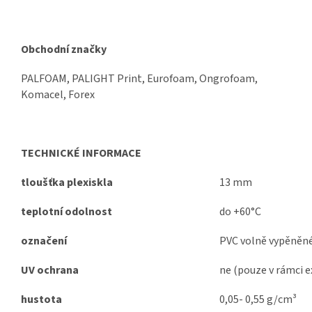
Obchodní značky
PALFOAM, PALIGHT Print, Eurofoam, Ongrofoam,
Komacel, Forex
TECHNICKÉ INFORMACE
tloušťka plexiskla
13 mm
teplotní odolnost
do +60°C
označení
PVC volně vypěněn
UV ochrana
ne (pouze v rámci e
hustota
0,05- 0,55 g/cm³