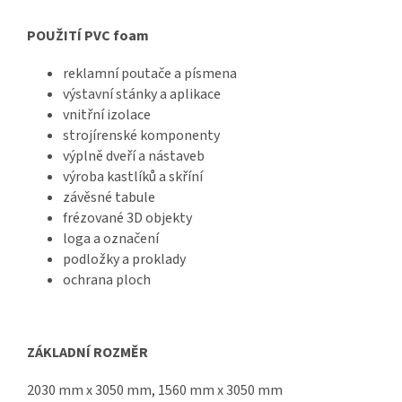
POUŽITÍ PVC foam
reklamní poutače a písmena
výstavní stánky a aplikace
vnitřní izolace
strojírenské komponenty
výplně dveří a nástaveb
výroba kastlíků a skříní
závěsné tabule
frézované 3D objekty
loga a označení
podložky a proklady
ochrana ploch
ZÁKLADNÍ ROZMĚR
2030 mm x 3050 mm, 1560 mm x 3050 mm