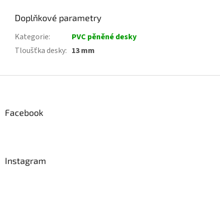
Doplňkové parametry
Kategorie
:
PVC pěněné desky
Tloušťka desky
:
13 mm
Z
á
p
a
Facebook
t
í
Instagram