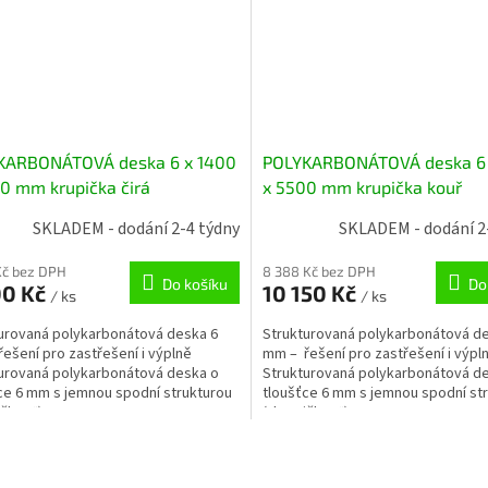
KARBONÁTOVÁ deska 6 x 1400
POLYKARBONÁTOVÁ deska 6 
0 mm krupička čirá
x 5500 mm krupička kouř
SKLADEM - dodání 2-4 týdny
SKLADEM - dodání 2
Kč bez DPH
8 388 Kč bez DPH
Do košíku
Do
00 Kč
10 150 Kč
/ ks
/ ks
urovaná polykarbonátová deska 6
Strukturovaná polykarbonátová d
ešení pro zastřešení i výplně
mm – řešení pro zastřešení i výpl
urovaná polykarbonátová deska o
Strukturovaná polykarbonátová d
ce 6 mm s jemnou spodní strukturou
tloušťce 6 mm s jemnou spodní st
čkou“) ....
(„krupičkou“) ....
O
v