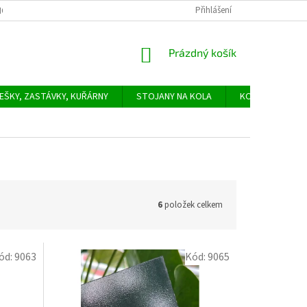
Přihlášení
ODNÍ PODMÍNKY
PODMÍNKY OCHRANY OSOBNÍCH ÚDAJŮ
SLUŽBY -
NÁKUPNÍ
Prázdný košík
KOŠÍK
EŠKY, ZASTÁVKY, KUŘÁRNY
STOJANY NA KOLA
KONTAKTY
6
položek celkem
ód:
9063
Kód:
9065