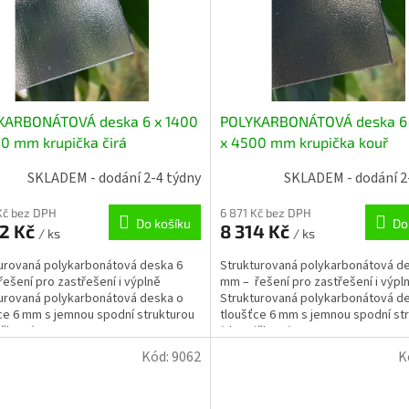
KARBONÁTOVÁ deska 6 x 1400
POLYKARBONÁTOVÁ deska 6 
0 mm krupička čirá
x 4500 mm krupička kouř
SKLADEM - dodání 2-4 týdny
SKLADEM - dodání 2
Kč bez DPH
6 871 Kč bez DPH
Do košíku
Do
82 Kč
8 314 Kč
/ ks
/ ks
urovaná polykarbonátová deska 6
Strukturovaná polykarbonátová d
ešení pro zastřešení i výplně
mm – řešení pro zastřešení i výpl
urovaná polykarbonátová deska o
Strukturovaná polykarbonátová d
ce 6 mm s jemnou spodní strukturou
tloušťce 6 mm s jemnou spodní st
čkou“) ....
(„krupičkou“) ....
Kód:
9062
K