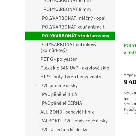
POLYKARBONÁT 6 mm
POLYKARBONÁT 8 mm
POLYKARBONÁT mléčný - opál
POLYKARBONÁT kouř antracit
POLYKARBONÁT strukturovaný
POLYKARBONÁT dutinkový
POLY
(komůrkový)
x 550
PET G - polyester
Plexisklo SAN UVP - akrylové sklo
7 769 
HIPS- polystyrén houževnatý
9 4
PVC pěněné desky
Strukt
PVC pěněné BÍLÁ
mm – ř
PVC pěněné ČERNÁ
Strukt
tloušť
ALU BOND - sendvič hliník
(„krupi
PALBORD- PVC sendvičové desky
PVC-U technické desky