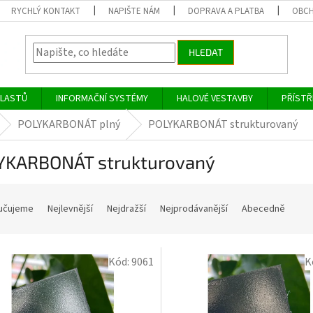
RYCHLÝ KONTAKT
NAPIŠTE NÁM
DOPRAVA A PLATBA
OBCH
HLEDAT
PLASTŮ
INFORMAČNÍ SYSTÉMY
HALOVÉ VESTAVBY
PŘÍSTŘ
POLYKARBONÁT plný
POLYKARBONÁT strukturovaný
YKARBONÁT strukturovaný
učujeme
Nejlevnější
Nejdražší
Nejprodávanější
Abecedně
Kód:
9061
K