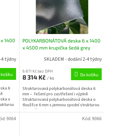
x 1400
POLYKARBONÁTOVÁ deska 6 x 1400
x 4500 mm krupička šedá grey
-4 týdny
SKLADEM - dodání 2-4 týdny
6 871 Kč bez DPH
 košíku
Do košíku
8 314 Kč
/ ks
eska 6
Strukturovaná polykarbonátová deska 6
ně
mm – řešení pro zastřešení i výplně
eska o
Strukturovaná polykarbonátová deska o
rukturou
tloušťce 6 mm s jemnou spodní strukturou
(„krupičkou“) ....
ód:
9064
Kód:
9066