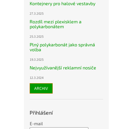
Kontejnery pro halové vestavby
27.3.2025
Rozdíl mezi plexisklem a
polykarbonátem
25.3.2025
Plný polykarbonát jako správná
volba
19.3.2025
Nejvyužívanější reklamní nosiče
12.3.2024
ARCHIV
Přihlášení
E-mail