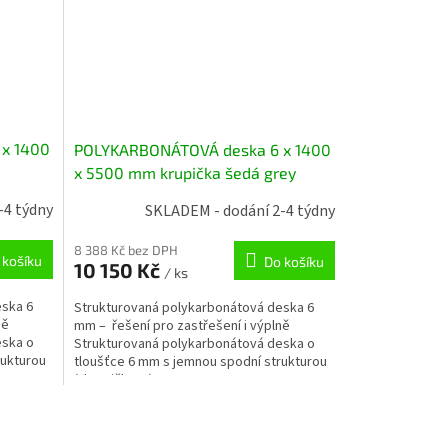
x 1400
POLYKARBONÁTOVÁ deska 6 x 1400
x 5500 mm krupička šedá grey
-4 týdny
SKLADEM - dodání 2-4 týdny
8 388 Kč bez DPH
 košíku
Do košíku
10 150 Kč
/ ks
eska 6
Strukturovaná polykarbonátová deska 6
ně
mm – řešení pro zastřešení i výplně
eska o
Strukturovaná polykarbonátová deska o
rukturou
tloušťce 6 mm s jemnou spodní strukturou
(„krupičkou“) ....