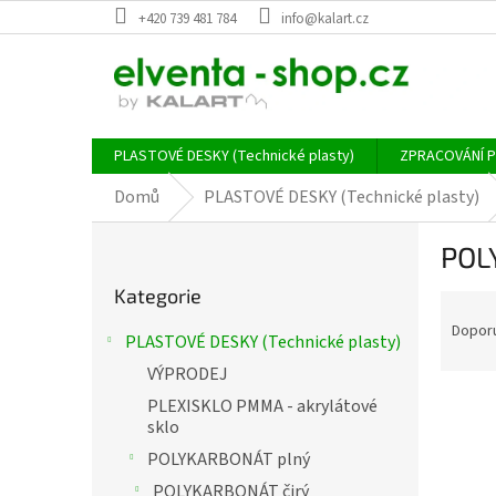
Přejít
+420 739 481 784
info@kalart.cz
na
obsah
PLASTOVÉ DESKY (Technické plasty)
ZPRACOVÁNÍ 
Domů
PLASTOVÉ DESKY (Technické plasty)
P
POL
o
Přeskočit
s
Kategorie
Ř
kategorie
t
a
r
Dopor
PLASTOVÉ DESKY (Technické plasty)
z
a
VÝPRODEJ
e
n
n
V
n
PLEXISKLO PMMA - akrylátové
í
ý
í
sklo
p
p
p
POLYKARBONÁT plný
r
i
a
POLYKARBONÁT čirý