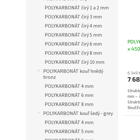
o
s
n
d
POLYKARBONÁT čirý 1 a 2 mm
p
e
u
r
l
POLYKARBONÁT čirý 3 mm
k
o
POLYKARBONÁT čirý 4 mm
t
d
ů
POLYKARBONÁT čirý 5 mm
u
POLY
k
POLYKARBONÁT čirý 6 mm
x 450
t
POLYKARBONÁT čirý 8 mm
ů
POLYKARBONÁT čirý 10 mm
POLYKARBONÁT kouř hnědý
6 349 
bronz
7 6
POLYKARBONÁT 4 mm
Strukt
POLYKARBONÁT 6 mm
mm – ř
Strukt
POLYKARBONÁT 8 mm
tloušť
POLYKARBONÁT kouř šedý - grey
(„krupi
POLYKARBONÁT 4 mm
POLYKARBONÁT 5 mm