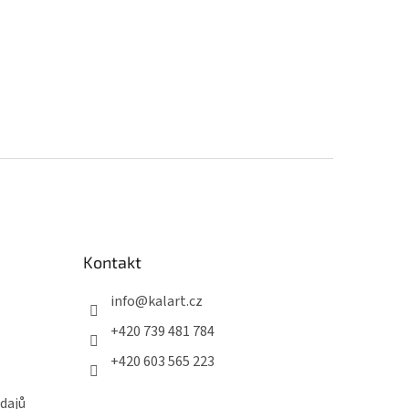
Kontakt
info
@
kalart.cz
+420 739 481 784
+420 603 565 223
dajů