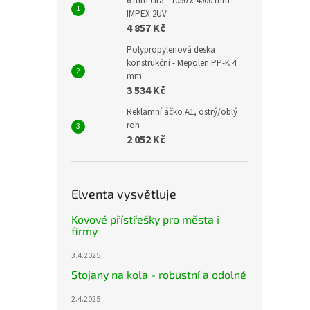
6 mm čirá - 1050 x 4000 mm
IMPEX 2UV
4 857 Kč
Polypropylenová deska
konstrukční - Mepolen PP-K 4
mm
3 534 Kč
Reklamní áčko A1, ostrý/oblý
roh
2 052 Kč
Elventa vysvětluje
Kovové přístřešky pro města i
firmy
3.4.2025
Stojany na kola - robustní a odolné
2.4.2025