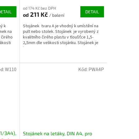
od 174 Kč bez DPH
DETAIL
DETAIL
211 Kč
od
/ balení
ný k
Stojánek tvaru A je vhodný k umístění na
ánek na
pult nebo stolek. Stojánek je vyrobený z
 čirého
kvalitního čirého plastu v tloušťce 1,5-
ikosti
2,5mm dle velikosti stojánku. Stojánek je
k...
d:
W110
Kód:
PWA4P
(1/3A4),
Stojánek na letáky, DIN A4, pro