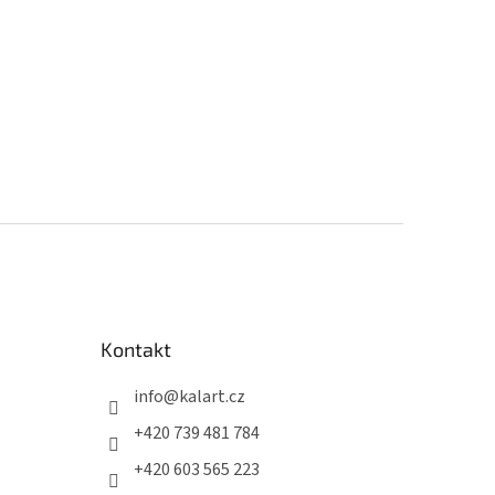
Kontakt
info
@
kalart.cz
+420 739 481 784
+420 603 565 223