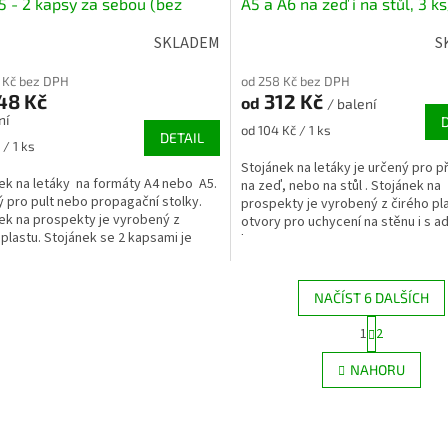
5 - 2 kapsy za sebou (bez
A5 a A6 na zeď i na stůl, 3 k
e), 1 ks/bal
SKLADEM
S
 Kč bez DPH
od 258 Kč bez DPH
48 Kč
312 Kč
od
/ balení
ní
Měrná
od 104 Kč / 1 ks
DETAIL
 / 1 ks
cena:
Stojánek na letáky je určený pro př
ek na letáky na formáty A4 nebo A5.
na zeď, nebo na stůl . Stojánek na
 pro pult nebo propagační stolky.
prospekty je vyrobený z čirého pla
ek na prospekty je vyrobený z
otvory pro uchycení na stěnu i s 
 plastu. Stojánek se 2 kapsami je
k...
.
NAČÍST 6 DALŠÍCH
S
1
2
O
t
r
v
NAHORU
á
l
n
á
k
d
o
a
v