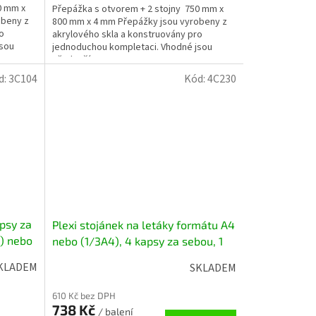
0 mm x
Přepážka s otvorem + 2 stojny 750 mm x
obeny z
800 mm x 4 mm Přepážky jsou vyrobeny z
o
akrylového skla a konstruovány pro
jsou
jednoduchou kompletaci. Vhodné jsou
především pro...
d:
3C104
Kód:
4C230
apsy za
Plexi stojánek na letáky formátu A4
) nebo
nebo (1/3A4), 4 kapsy za sebou, 1
ks/bal
KLADEM
SKLADEM
610 Kč bez DPH
738 Kč
/ balení