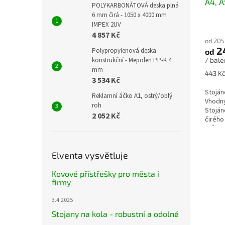
A4, A
POLYKARBONÁTOVÁ deska plná
dělič
6 mm čirá - 1050 x 4000 mm
IMPEX 2UV
4 857 Kč
od 205
2
Polypropylenová deska
od
konstrukční - Mepolen PP-K 4
/ bale
mm
Měrná
443 Kč
3 534 Kč
cena:
Stoján
Reklamní áčko A1, ostrý/oblý
Vhodný
roh
Stoján
2 052 Kč
čirého
určen..
Elventa vysvětluje
Kovové přístřešky pro města i
firmy
3.4.2025
Stojany na kola - robustní a odolné