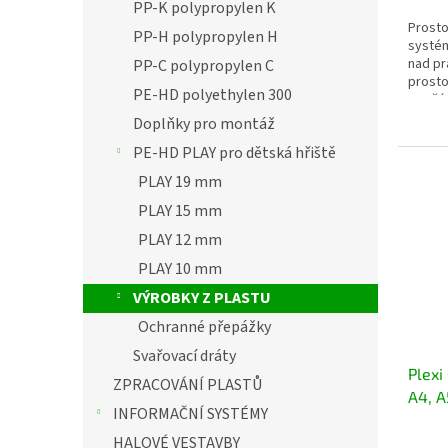
PP-K polypropylen K
Prosto
PP-H polypropylen H
systém
nad pr
PP-C polypropylen C
prosto
PE-HD polyethylen 300
Součást
Doplňky pro montáž
PE-HD PLAY pro dětská hřiště
PLAY 19 mm
PLAY 15 mm
PLAY 12 mm
PLAY 10 mm
VÝROBKY Z PLASTU
Ochranné přepážky
Svařovací dráty
Plexi
ZPRACOVÁNÍ PLASTŮ
A4, A
INFORMAČNÍ SYSTÉMY
HALOVÉ VESTAVBY