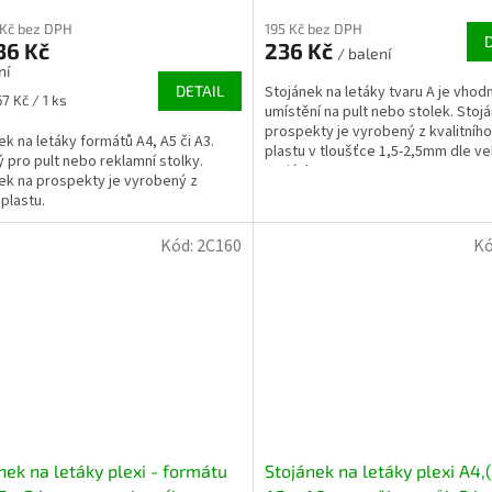
 Kč bez DPH
195 Kč bez DPH
36 Kč
236 Kč
/ balení
ní
DETAIL
Stojánek na letáky tvaru A je vhod
7 Kč / 1 ks
umístění na pult nebo stolek. Stoj
prospekty je vyrobený z kvalitního
ek na letáky formátů A4, A5 či A3.
plastu v tloušťce 1,5-2,5mm dle vel
 pro pult nebo reklamní stolky.
stojánku....
ek na prospekty je vyrobený z
 plastu.
Kód:
2C160
Kó
nek na letáky plexi - formátu
Stojánek na letáky plexi A4,