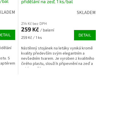
s/bal
přidělání na zeď, 1 ks/bal
KLADEM
SKLADEM
214 Kč bez DPH
259 Kč
/ balení
DETAIL
DETAIL
Měrná
259 Kč / 1 ks
cena:
idělání
Nástěnný stojánek na letáky vyniká kromě
kvality především svým elegantním a
stu. S
nevšedním tvarem. Je vyroben z kvalitního
adaptérem
čirého plastu, slouží k připevnění na zeď a
vybírat můžete...