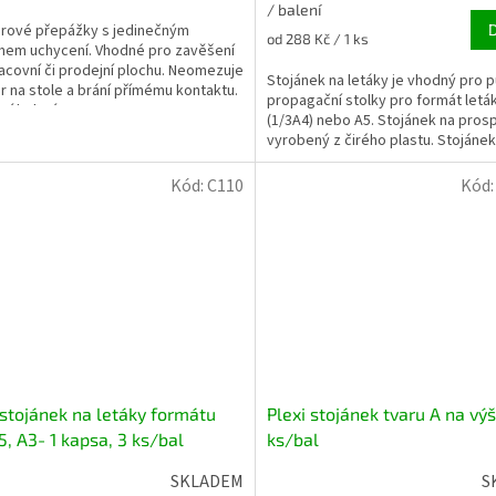
/ balení
rové přepážky s jedinečným
Měrná
od 288 Kč / 1 ks
em uchycení. Vhodné pro zavěšení
cena:
acovní či prodejní plochu. Neomezuje
Stojánek na letáky je vhodný pro p
r na stole a brání přímému kontaktu.
propagační stolky pro formát letá
í balení...
(1/3A4) nebo A5. Stojánek na pros
vyrobený z čirého plastu. Stojánek 
Kód:
C110
Kód
 stojánek na letáky formátu
Plexi stojánek tvaru A na výš
5, A3- 1 kapsa, 3 ks/bal
ks/bal
SKLADEM
S