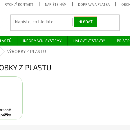
RYCHLÝ KONTAKT
NAPIŠTE NÁM
DOPRAVA A PLATBA
OBCH
HLEDAT
PLASTŮ
INFORMAČNÍ SYSTÉMY
HALOVÉ VESTAVBY
PŘÍSTŘ
VÝROBKY Z PLASTU
OBKY Z PLASTU
hranné
epážky