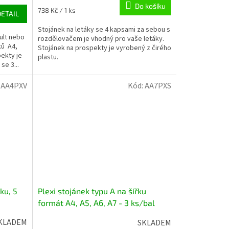
Do košíku
Měrná
738 Kč / 1 ks
DETAIL
cena:
Stojánek na letáky se 4 kapsami za sebou s
ult nebo
rozdělovačem je vhodný pro vaše letáky.
ků A4,
Stojánek na prospekty je vyrobený z čirého
pekty je
plastu.
se 3...
:
AA4PXV
Kód:
AA7PXS
ku, 5
Plexi stojánek typu A na šířku
formát A4, A5, A6, A7 - 3 ks/bal
KLADEM
SKLADEM