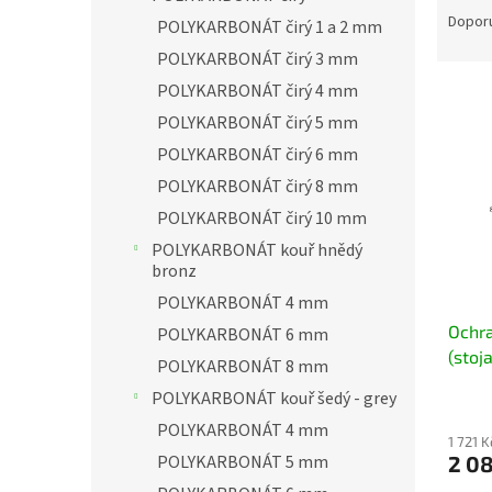
n
a
Dopor
POLYKARBONÁT čirý 1 a 2 mm
e
z
l
POLYKARBONÁT čirý 3 mm
e
n
POLYKARBONÁT čirý 4 mm
V
í
ý
POLYKARBONÁT čirý 5 mm
p
p
POLYKARBONÁT čirý 6 mm
r
i
o
POLYKARBONÁT čirý 8 mm
s
d
p
POLYKARBONÁT čirý 10 mm
u
r
POLYKARBONÁT kouř hnědý
k
o
bronz
t
d
POLYKARBONÁT 4 mm
ů
u
Ochr
k
POLYKARBONÁT 6 mm
(stoj
t
POLYKARBONÁT 8 mm
ů
POLYKARBONÁT kouř šedý - grey
POLYKARBONÁT 4 mm
1 721 
POLYKARBONÁT 5 mm
2 0