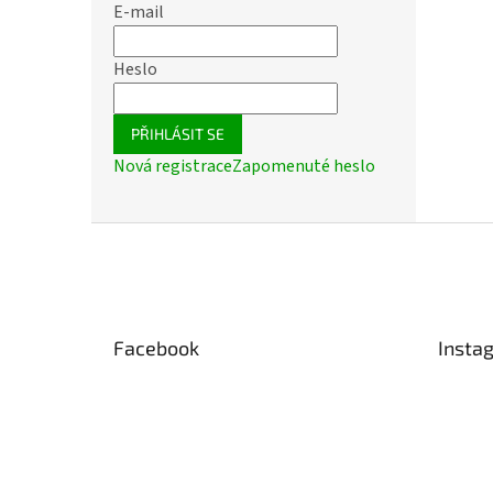
E-mail
Heslo
PŘIHLÁSIT SE
Nová registrace
Zapomenuté heslo
Z
á
p
a
t
Facebook
Insta
í