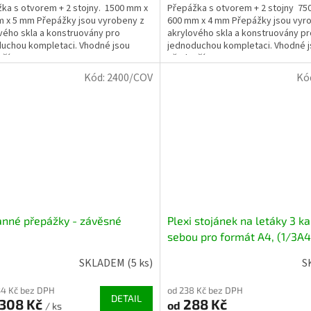
ka s otvorem + 2 stojny. 1500 mm x
Přepážka s otvorem + 2 stojny 75
 x 5 mm Přepážky jsou vyrobeny z
600 mm x 4 mm Přepážky jsou vyr
vého skla a konstruovány pro
akrylového skla a konstruovány pr
uchou kompletaci. Vhodné jsou
jednoduchou kompletaci. Vhodné 
ším pro...
především pro...
Kód:
2400/COV
Kó
nné přepážky - závěsné
Plexi stojánek na letáky 3 k
sebou pro formát A4, (1/3A4
A5 , 1 ks/bal
SKLADEM
(5 ks)
S
34 Kč bez DPH
od 238 Kč bez DPH
DETAIL
 308 Kč
288 Kč
od
/ ks