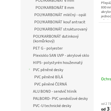
POLYKARBONÁT 6 mm
Přepáž
POLYKARBONÁT 8 mm
800 mm
akrylo
POLYKARBONÁT mléčný - opál
jednod
předev
POLYKARBONÁT kouř antracit
POLYKARBONÁT strukturovaný
POLYKARBONÁT dutinkový
(komůrkový)
PET G - polyester
Plexisklo SAN UVP - akrylové sklo
HIPS- polystyrén houževnatý
PVC pěněné desky
PVC pěněné BÍLÁ
Ochra
PVC pěněné ČERNÁ
ALU BOND - sendvič hliník
PALBORD- PVC sendvičové desky
od 2 7
PVC-U technické desky
3
od