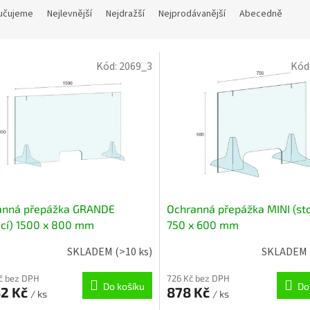
učujeme
Nejlevnější
Nejdražší
Nejprodávanější
Abecedně
Kód:
2069_3
Kód
anná přepážka GRANDE
Ochranná přepážka MINI (sto
ací) 1500 x 800 mm
750 x 600 mm
SKLADEM
(>10 ks)
SKLADEM
Kč bez DPH
726 Kč bez DPH
Do košíku
Do
82 Kč
878 Kč
/ ks
/ ks