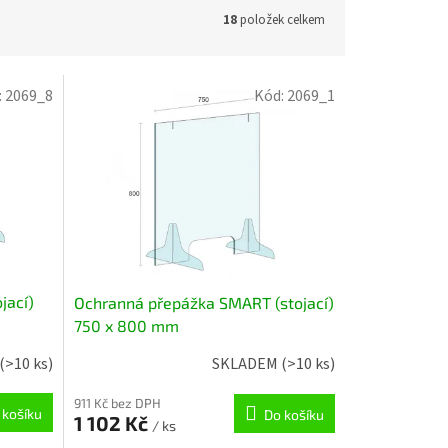
18
položek celkem
:
2069_8
Kód:
2069_1
jací)
Ochranná přepážka SMART (stojací)
750 x 800 mm
(>10 ks)
SKLADEM
(>10 ks)
911 Kč bez DPH
 košíku
Do košíku
1 102 Kč
/ ks