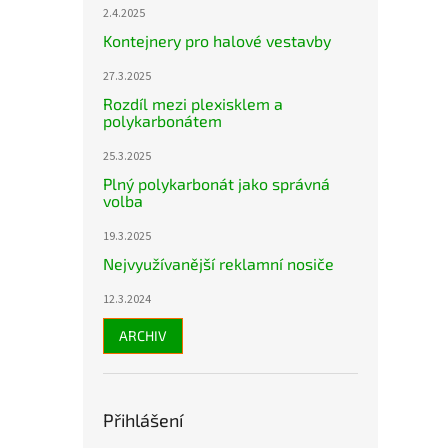
2.4.2025
Kontejnery pro halové vestavby
27.3.2025
Rozdíl mezi plexisklem a
polykarbonátem
25.3.2025
Plný polykarbonát jako správná
volba
19.3.2025
Nejvyužívanější reklamní nosiče
12.3.2024
ARCHIV
Přihlášení