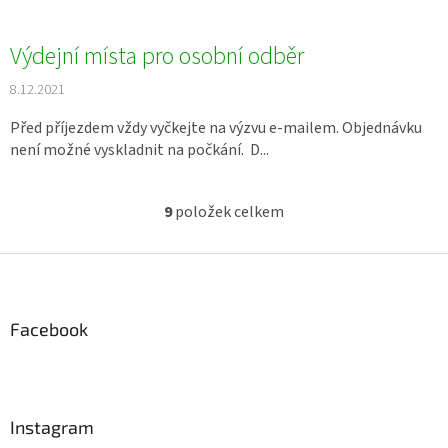
Výdejní místa pro osobní odběr
8.12.2021
Před příjezdem vždy vyčkejte na výzvu e-mailem. Objednávku
není možné vyskladnit na počkání. D...
9
položek celkem
O
v
l
Z
á
á
d
p
a
a
Facebook
c
t
í
í
p
r
v
Instagram
k