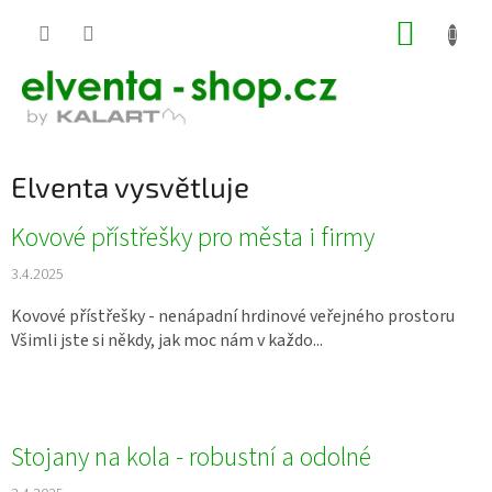
Přejít
NÁKUP
na
KOŠÍK
obsah
Elventa vysvětluje
V
Kovové přístřešky pro města i firmy
ý
3.4.2025
p
i
Kovové přístřešky - nenápadní hrdinové veřejného prostoru
s
Všimli jste si někdy, jak moc nám v každo...
č
l
á
n
k
Stojany na kola - robustní a odolné
ů