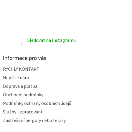
y
v
ý
p
i
s
u
Sledovat na Instagramu
Informace pro vás
RYCHLÝ KONTAKT
Napište nám
Doprava a platba
Obchodní podmínky
Podmínky ochrany osobních údajů
Služby - zpracování
Zastřešení pergoly nebo terasy