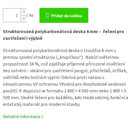
/ ks
Přidat do košíku
Strukturovaná polykarbonátová deska 6 mm – řešení pro
zastřešení i výplně
Strukturovaná polykarbonátová deska o tloušťce 6 mm s
jemnou spodní strukturou („krupičkou“) . Nabízí světelnou
propustnost 34 %, což zajišťuje příjemné přirozené osvětlení
bez oslnění – ideální pro zastřešení pergol, přístřešků, stříšek,
světlíků nebo bočních výplní. Odolná proti nárazu s
oboustrannou UV ochranou. Vhodná pro dlouhodobé venkovní
použití. K dispozici ve formátu 1 400 × 4 500 mm nebo 1 400 × 5
500 mm. Skvělé řešení pro každého, kdo hledá odolný, funkční a
estetický materiál pro moderní stavby.
Detailní informace