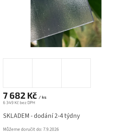
7 682 Kč
/ ks
6 349 Kč bez DPH
Měrná
SKLADEM - dodání 2-4 týdny
cena:
Můžeme doručit do:
7.9.2026