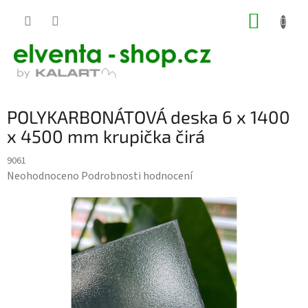
Přejít
NÁKUP
na
KOŠÍK
obsah
POLYKARBONÁTOVÁ deska 6 x 1400
x 4500 mm krupička čirá
9061
Průměrné
Neohodnoceno
Podrobnosti hodnocení
hodnocení
produktu
je
0,0
z
5
hvězdiček.