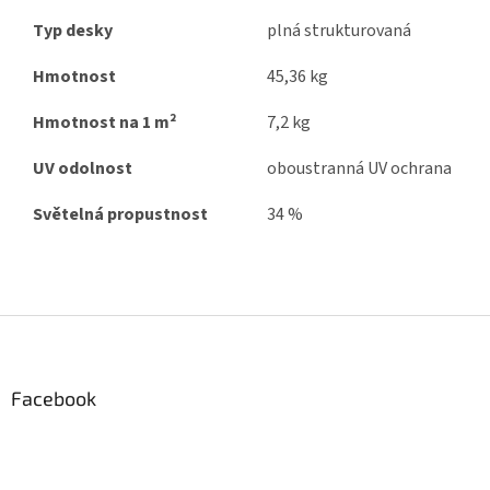
Typ desky
plná strukturovaná
Hmotnost
45,36 kg
Hmotnost na 1 m²
7,2 kg
UV odolnost
oboustranná UV ochrana
Světelná propustnost
34 %
Z
á
p
a
Facebook
t
í