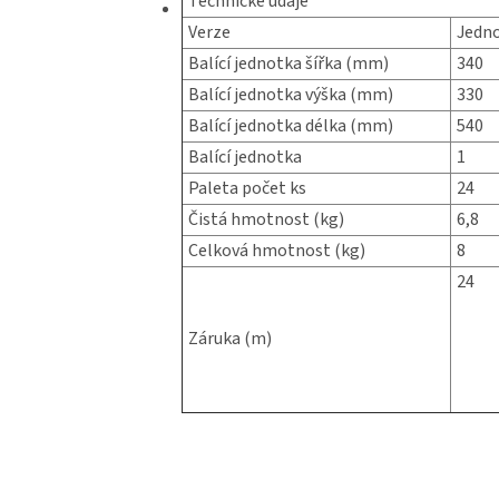
Technické údaje
Verze
Jedn
Balící jednotka šířka (mm)
340
Balící jednotka výška (mm)
330
Balící jednotka délka (mm)
540
Balící jednotka
1
Paleta počet ks
24
Čistá hmotnost (kg)
6,8
Celková hmotnost (kg)
8
24
Záruka (m)