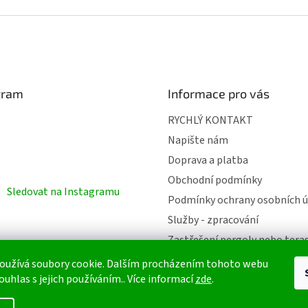
gram
Informace pro vás
RYCHLÝ KONTAKT
Napište nám
Doprava a platba
Obchodní podmínky
Sledovat na Instagramu
Podmínky ochrany osobních ú
Služby - zpracování
Zastřešení pergoly nebo tera
oužívá soubory cookie. Dalším procházením tohoto webu
ouhlas s jejich používáním.. Více informací
zde
.
azena.