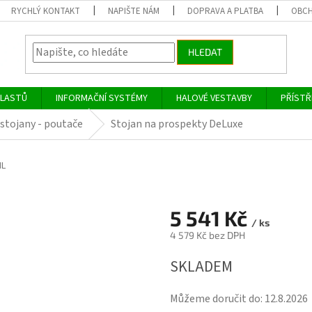
RYCHLÝ KONTAKT
NAPIŠTE NÁM
DOPRAVA A PLATBA
OBCH
HLEDAT
PLASTŮ
INFORMAČNÍ SYSTÉMY
HALOVÉ VESTAVBY
PŘÍSTŘ
stojany - poutače
Stojan na prospekty DeLuxe
HL
5 541 Kč
/ ks
4 579 Kč bez DPH
Měrná
SKLADEM
cena:
Můžeme doručit do:
12.8.2026