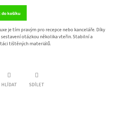
t do košíku
luxe je tím pravým pro recepce nebo kanceláře. Díky
sestavení otázkou několika vteřin. Stabilní a
táci tištěných materiálů.
HLÍDAT
SDÍLET