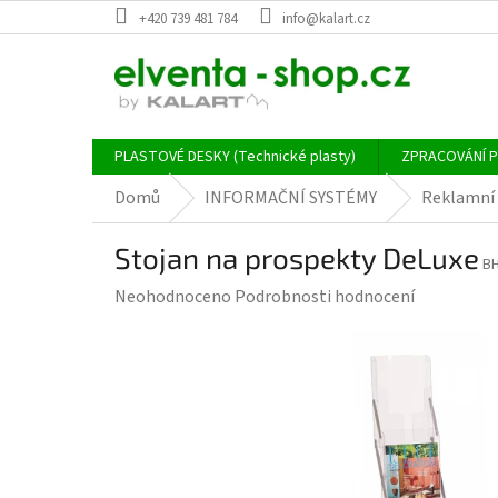
Přejít
+420 739 481 784
info@kalart.cz
na
obsah
PLASTOVÉ DESKY (Technické plasty)
ZPRACOVÁNÍ 
Domů
INFORMAČNÍ SYSTÉMY
Reklamní 
Stojan na prospekty DeLuxe
B
Průměrné
Neohodnoceno
Podrobnosti hodnocení
hodnocení
produktu
je
0,0
z
5
hvězdiček.