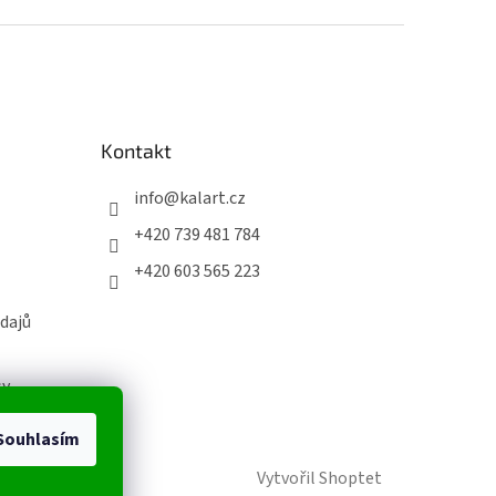
Kontakt
info
@
kalart.cz
+420 739 481 784
+420 603 565 223
dajů
sy
Souhlasím
Vytvořil Shoptet