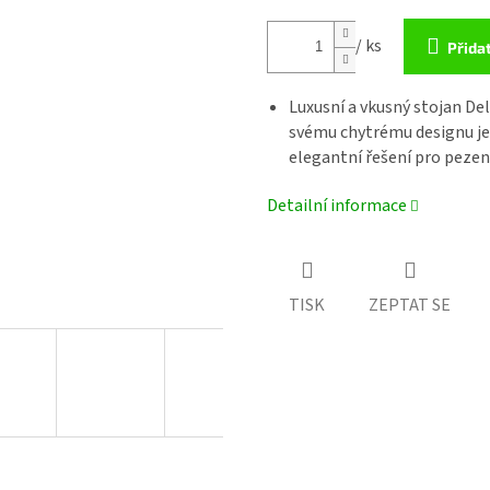
/ ks
Přida
Luxusní a vkusný stojan De
svému chytrému designu je 
elegantní řešení pro pezen
Detailní informace
TISK
ZEPTAT SE