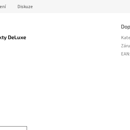
ení
Diskuze
Dop
kty DeLuxe
Kate
Zár
EAN