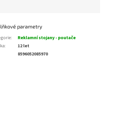
lňkové parametry
gorie
:
Reklamní stojany - poutače
uka
:
12 let
:
8596052085970