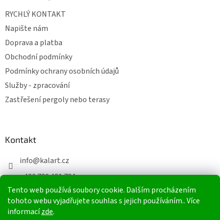
RYCHLÝ KONTAKT
Napište nám
Doprava a platba
Obchodní podmínky
Podmínky ochrany osobních údajů
Služby - zpracování
Zastřešení pergoly nebo terasy
Kontakt
info
@
kalart.cz
+420 739 481 784
Tento web používá soubory cookie. Dalším procházením
+420 603 565 223
tohoto webu vyjadřujete souhlas s jejich používáním.. Více
informací
zde
.