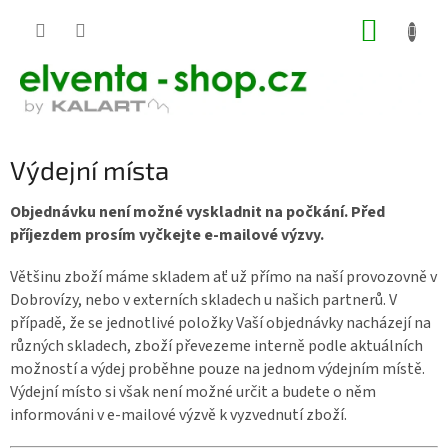
Přejít
NÁKUP
na
KOŠÍK
obsah
Výdejní místa
Objednávku není možné vyskladnit na počkání. Před
příjezdem prosím vyčkejte e-mailové výzvy.
Většinu zboží máme skladem ať už přímo na naší provozovně v
Dobrovízy, nebo v externích skladech u našich partnerů. V
případě, že se jednotlivé položky Vaší objednávky nacházejí na
různých skladech, zboží převezeme interně podle aktuálních
možností a výdej proběhne pouze na jednom výdejním místě.
Výdejní místo si však není možné určit a budete o něm
informováni v e-mailové výzvě k vyzvednutí zboží.