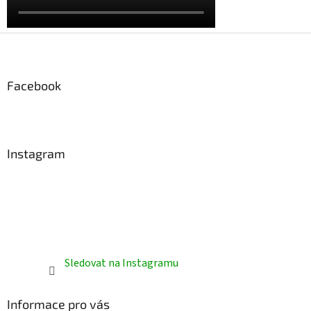
Z
á
p
a
Facebook
t
í
Instagram
Sledovat na Instagramu
Informace pro vás