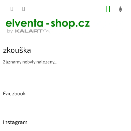
Přejít
NÁKUP
na
KOŠÍK
obsah
zkouška
Záznamy nebyly nalezeny...
Z
á
p
a
Facebook
t
í
Instagram