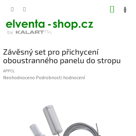
Přejít
NÁKUP
na
KOŠÍK
obsah
Závěsný set pro přichycení
oboustranného panelu do stropu
APPCL
Průměrné
Neohodnoceno
Podrobnosti hodnocení
hodnocení
produktu
je
0,0
z
5
hvězdiček.