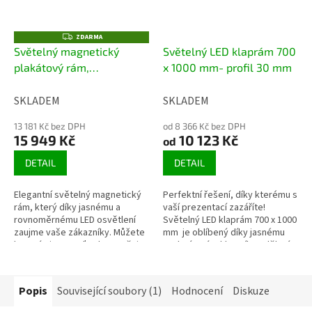
Z
ZDARMA
D
Světelný magnetický
Světelný LED klaprám 700
A
plakátový rám,
x 1000 mm- profil 30 mm
R
M
oboustranný A1
A
SKLADEM
SKLADEM
13 181 Kč bez DPH
od 8 366 Kč bez DPH
15 949 Kč
10 123 Kč
od
DETAIL
DETAIL
Elegantní světelný magnetický
Perfektní řešení, díky kterému s
rám, který díky jasnému a
vaší prezentací zazáříte!
rovnoměrnému LED osvětlení
Světelný LED klaprám 700 x 1000
zaujme vaše zákazníky. Můžete
mm je oblíbený díky jasnému
ho umístit na zeď nebo zavěsit
podsvícení reklamního sdělení,
ze stropu. Jemný černý
jednoduchosti výměny...
rámeček...
Popis
Související soubory (1)
Hodnocení
Diskuze