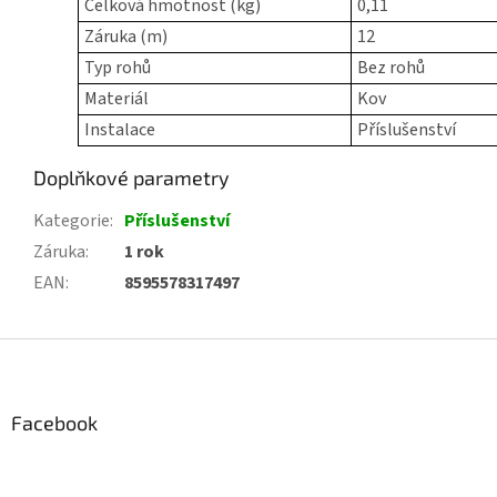
Celková hmotnost (kg)
0,11
Záruka (m)
12
Typ rohů
Bez rohů
Materiál
Kov
Instalace
Příslušenství
Doplňkové parametry
Kategorie
:
Příslušenství
Záruka
:
1 rok
EAN
:
8595578317497
Z
á
p
a
Facebook
t
í