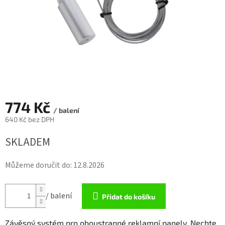
774 Kč
/ balení
640 Kč bez DPH
Měrná
SKLADEM
cena:
Můžeme doručit do:
12.8.2026
/ balení
Přidat do košíku
Závěsný systém pro oboustranné reklamní panely. Nechte