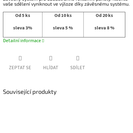
vaše sdělení vyniknout ve výloze díky závěsnému systému.
Od 5 ks
Od 10 ks
Od 20 ks
sleva 3%
sleva 5 %
sleva 8 %
Detailní informace
ZEPTAT SE
HLÍDAT
SDÍLET
Související produkty
Doprava zdarma
Doprava zdarma