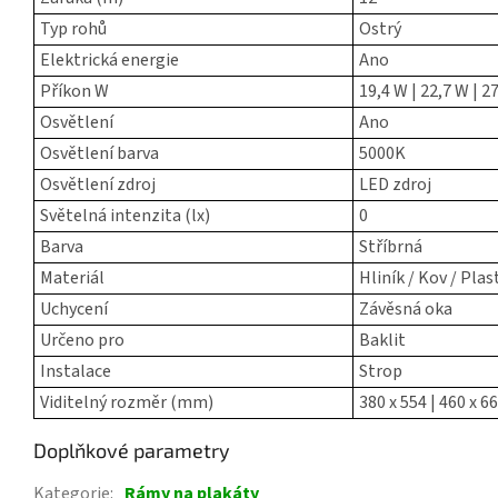
Typ rohů
Ostrý
Elektrická energie
Ano
Příkon W
19,4 W | 22,7 W | 2
Osvětlení
Ano
Osvětlení barva
5000K
Osvětlení zdroj
LED zdroj
Světelná intenzita (lx)
0
Barva
Stříbrná
Materiál
Hliník / Kov / Plas
Uchycení
Závěsná oka
Určeno pro
Baklit
Instalace
Strop
Viditelný rozměr (mm)
380 x 554 | 460 x 66
Doplňkové parametry
Kategorie
:
Rámy na plakáty