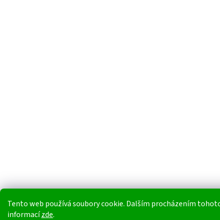
Tento web používá soubory cookie. Dalším procházením tohoto w
informací
zde
.