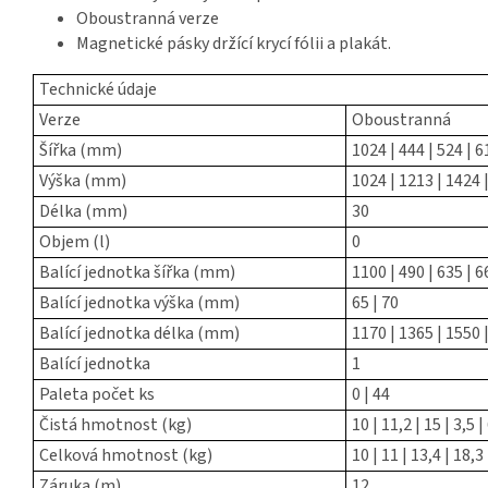
Oboustranná verze
Magnetické pásky držící krycí fólii a plakát.
Technické údaje
Verze
Oboustranná
Šířka (mm)
1024 | 444 | 524 | 6
Výška (mm)
1024 | 1213 | 1424 |
Délka (mm)
30
Objem (l)
0
Balící jednotka šířka (mm)
1100 | 490 | 635 | 6
Balící jednotka výška (mm)
65 | 70
Balící jednotka délka (mm)
1170 | 1365 | 1550 |
Balící jednotka
1
Paleta počet ks
0 | 44
Čistá hmotnost (kg)
10 | 11,2 | 15 | 3,5 | 
Celková hmotnost (kg)
10 | 11 | 13,4 | 18,3 
Záruka (m)
12