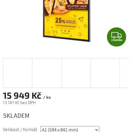
Z
ZDARMA
D
A
R
M
A
15 949 Kč
/ ks
13 181 Kč bez DPH
Měrná
SKLADEM
cena:
Velikost / formát