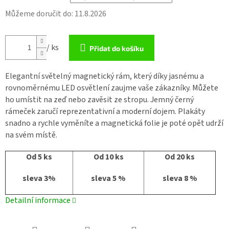
Můžeme doručit do:
11.8.2026
/ ks
Přidat do košíku
Elegantní světelný magnetický rám, který díky jasnému a
rovnoměrnému LED osvětlení zaujme vaše zákazníky. Můžete
ho umístit na zeď nebo zavěsit ze stropu. Jemný černý
rámeček zaručí reprezentativní a moderní dojem. Plakáty
snadno a rychle vyměníte a magnetická folie je poté opět udrží
na svém místě.
Od 5 ks
Od 10 ks
Od 20 ks
sleva 3%
sleva 5 %
sleva 8 %
Detailní informace