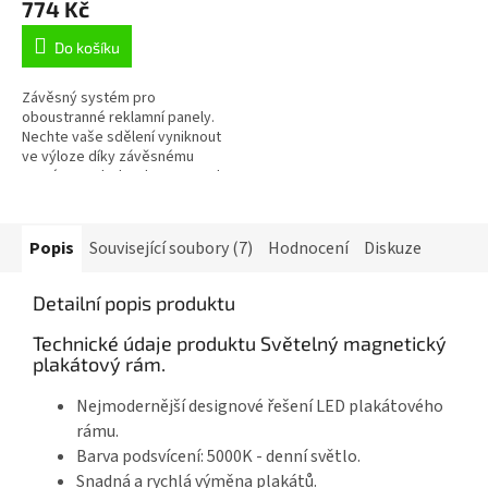
774 Kč
Do košíku
Závěsný systém pro
oboustranné reklamní panely.
Nechte vaše sdělení vyniknout
ve výloze díky závěsnému
systému. Od 5 ks sleva 3% Od
10 ks sleva 5 % Od 20 ks...
Popis
Související soubory (7)
Hodnocení
Diskuze
Detailní popis produktu
Technické údaje produktu Světelný magnetický
plakátový rám.
Nejmodernější designové řešení LED plakátového
rámu.
Barva podsvícení: 5000K - denní světlo.
Snadná a rychlá výměna plakátů.