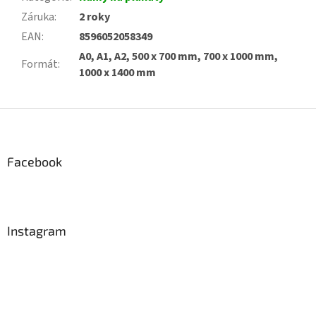
Záruka
:
2 roky
EAN
:
8596052058349
A0, A1, A2, 500 x 700 mm, 700 x 1000 mm,
Formát
:
1000 x 1400 mm
Z
á
p
a
Facebook
t
í
Instagram