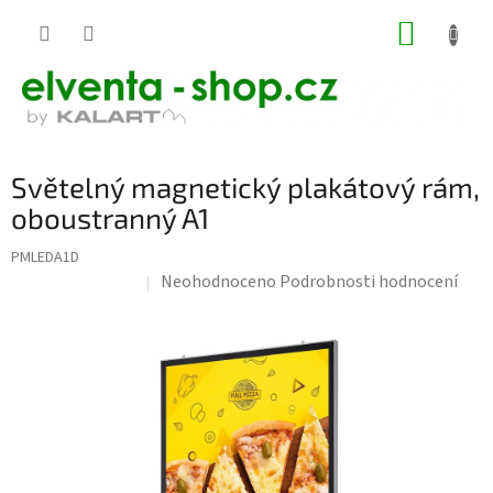
Přejít
NÁKUP
na
KOŠÍK
obsah
Světelný magnetický plakátový rám,
oboustranný A1
PMLEDA1D
Průměrné
Neohodnoceno
Podrobnosti hodnocení
Doprava zdarma
hodnocení
produktu
je
0,0
z
5
hvězdiček.