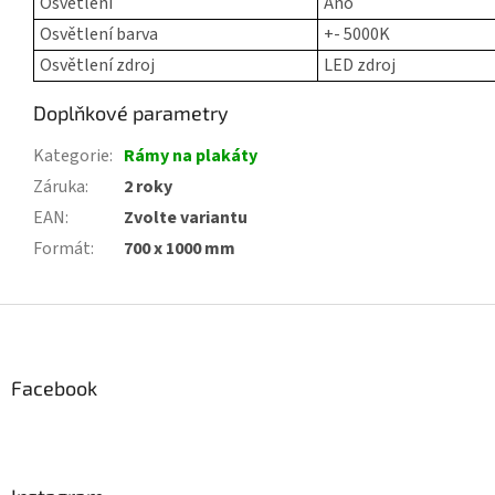
Osvětlení
Ano
Osvětlení barva
+- 5000K
Osvětlení zdroj
LED zdroj
Doplňkové parametry
Kategorie
:
Rámy na plakáty
Záruka
:
2 roky
EAN
:
Zvolte variantu
Formát
:
700 x 1000 mm
Z
á
p
a
Facebook
t
í