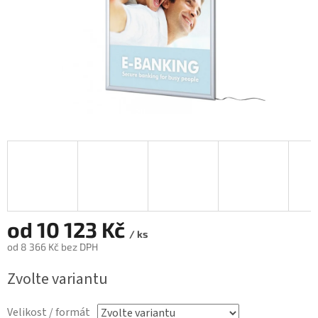
od
10 123 Kč
/ ks
od
8 366 Kč
bez DPH
Měrná
Zvolte variantu
cena:
Velikost / formát