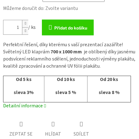
Můžeme doručit do:
Zvolte variantu
/ ks
Přidat do košíku
Perfektní řešení, díky kterému s vaší prezentací zazáříte!
Světelný LED klaprám
700 x 1000 mm
je oblíbený díky jasnému
podsvícení reklamního sdělení, jednoduchosti výměny plakátu,
kvalitě zpracování a ochranné UV fólii plakátu.
Od 5 ks
Od 10 ks
Od 20 ks
sleva 3%
sleva 5 %
sleva 8 %
Detailní informace
ZEPTAT SE
HLÍDAT
SDÍLET