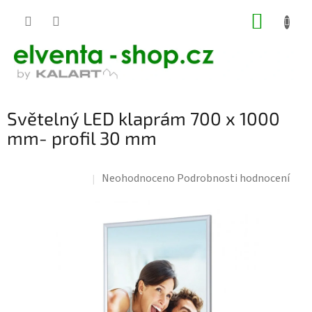
Přejít
NÁKUP
na
KOŠÍK
obsah
Světelný LED klaprám 700 x 1000
mm- profil 30 mm
Průměrné
Neohodnoceno
Podrobnosti hodnocení
Doprava zdarma
hodnocení
produktu
je
0,0
z
5
hvězdiček.