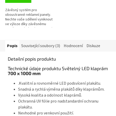
Závěsný systém pro
oboustranné reklamní panely.
Nechte vaše sdělení vyniknout
ve výloze díky závěsnému
systému. Od 5 ks sleva 3% Od
10 ks sleva 5 % Od 20 ks...
Popis
Související soubory (3)
Hodnocení
Diskuze
Detailní popis produktu
Technické údaje produktu Světelný LED klaprám
700 x 1000 mm
.Kvalitní a rovnoměrné LED podsvícení plakátu.
Snadná a rychlá výměna plakátů díky klaprámům.
Vysoká kvalita a odolnost klaprámů.
Ochranná UV fólie pro nadstandardní ochranu
plakátu.
Nevhodné pro venkovní použití.