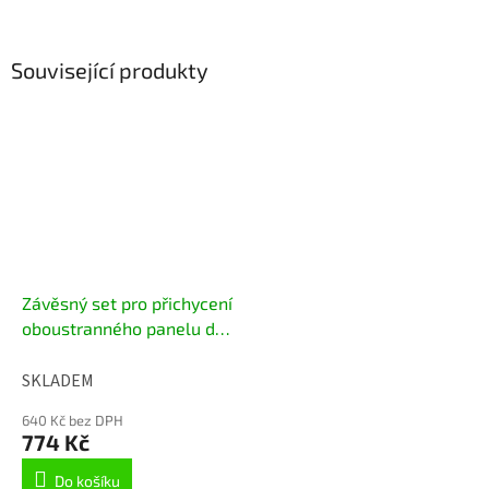
Související produkty
Závěsný set pro přichycení
oboustranného panelu do
stropu
SKLADEM
640 Kč bez DPH
774 Kč
Do košíku