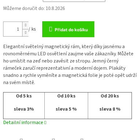
Můžeme doručit do:
10.8.2026
/ ks
Přidat do košíku
Elegantní světelný magnetický rám, který díky jasnému a
rovnoměrnému LED osvětlení zaujme vaše zákazníky. Můžete
ho umístit na zeď nebo zavěsit ze stropu. Jemný černý
rámeček zaručí reprezentativní a moderní dojem. Plakáty
snadno a rychle vyměníte a magnetická folie je poté opět udrží
na svém místě.
Od 5 ks
Od 10 ks
Od 20 ks
sleva 3%
sleva 5 %
sleva 8 %
Detailní informace