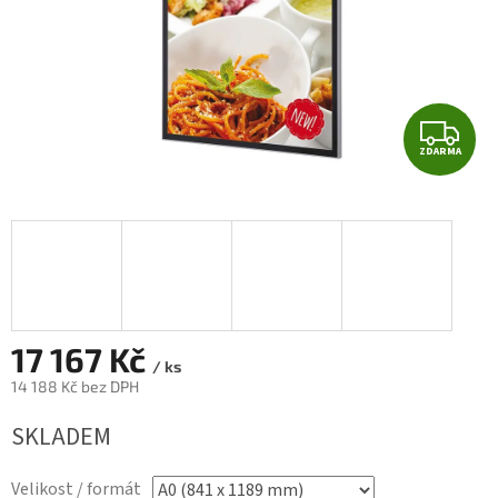
Z
ZDARMA
D
A
R
M
A
17 167 Kč
/ ks
14 188 Kč bez DPH
Měrná
SKLADEM
cena:
Velikost / formát