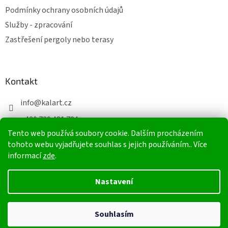
Podmínky ochrany osobních údajů
Služby - zpracování
Zastřešení pergoly nebo terasy
Kontakt
info
@
kalart.cz
+420 739 481 784
Tento web používá soubory cookie. Dalším procházením
+420 603 565 223
tohoto webu vyjadřujete souhlas s jejich používáním.. Více
informací
zde
.
Vytvořil Shoptet
Nastavení
Copyright 2026
Elventa-shop
. Všechna práva vyhrazena.
Souhlasím