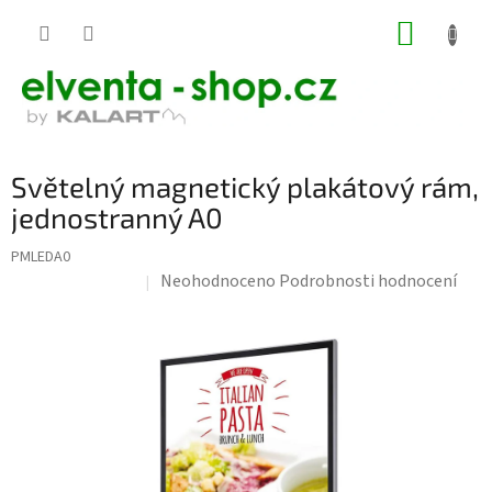
Přejít
NÁKUP
na
KOŠÍK
obsah
Světelný magnetický plakátový rám,
jednostranný A0
PMLEDA0
Průměrné
Neohodnoceno
Podrobnosti hodnocení
Doprava zdarma
hodnocení
produktu
je
0,0
z
5
hvězdiček.