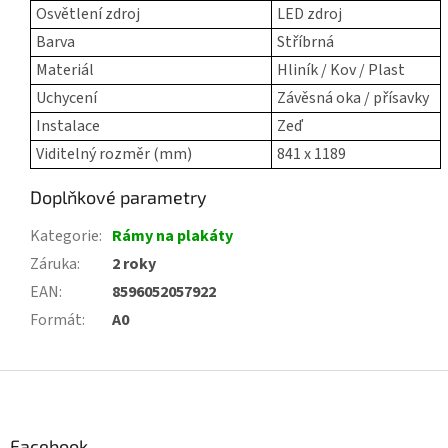
Osvětlení zdroj
LED zdroj
Barva
Stříbrná
Materiál
Hliník / Kov / Plast
Uchycení
Závěsná oka / přísavky
Instalace
Zeď
Viditelný rozměr (mm)
841 x 1189
Doplňkové parametry
Kategorie
:
Rámy na plakáty
Záruka
:
2 roky
EAN
:
8596052057922
Formát
:
A0
Z
á
p
a
Facebook