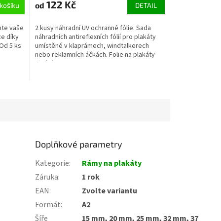
122 Kč
od
košíku
DETAIL
hte vaše
2 kusy náhradní UV ochranné fólie. Sada
ze díky
náhradních antireflexních fólií pro plakáty
Od 5 ks
umístěné v klaprámech, windtalkerech
nebo reklamních áčkách. Folie na plakáty
chrání...
Doplňkové parametry
Kategorie
:
Rámy na plakáty
Záruka
:
1 rok
EAN
:
Zvolte variantu
Formát
:
A2
Šíře
15 mm, 20 mm, 25 mm, 32 mm, 37