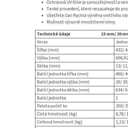
Ochranná UV fólie je samozřejmostí a nen
Tenké provedení, které nezasahuje do pro
Ušetřete čas! Rychlá výměna vnitřního ob
Možnost výrazné množstevní slevy.
Technické údaje 15 mm/ 20 mm-SLI
Verze
Jedno
Šířka (mm)
432/ 4
Výška (mm)
606/62
Délka (mm)
13/ 11
Balící jednotka šířka (mm)
460/ 4
Balící jednotka výška (mm)
20/ 20
Balící jednotka délka (mm)
634/ 6
Balící jednotka
1
Paleta počet ks
250/ 2
Čistá hmotnost (kg)
0,76/ 1
Celková hmotnost (kg)
1,13/ 