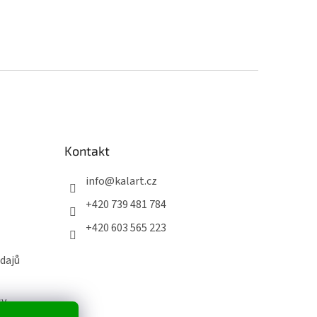
Kontakt
info
@
kalart.cz
+420 739 481 784
+420 603 565 223
dajů
sy