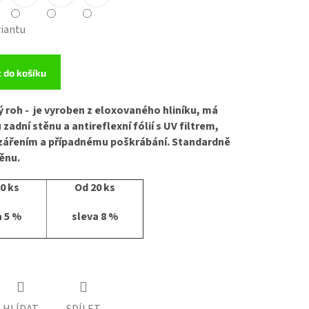
riantu
t do košíku
ý roh - je vyroben z eloxovaného hliníku, má
zadní stěnu a antireflexní fólií s UV filtrem,
V zářením a případnému poškrábání. Standardně
těnu.
0 ks
Od 20 ks
a 5 %
sleva 8 %
HLÍDAT
SDÍLET