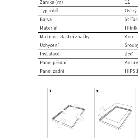
Záruka (m)
12
Typ rohů
Ostrý
Barva
Stříbr
Materiál
Hliník
Možnost vlastní značky
Ano
Uchycení
Šroub
Instalace
Zeď
Panel přední
Antir
Panel zadní
HIPS 