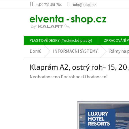
Přejít
+420 739 481 784
info@kalart.cz
na
obsah
PLASTOVÉ DESKY (Technické plasty)
ZPRACOVÁNÍ 
Domů
INFORMAČNÍ SYSTÉMY
Rámy na p
Klaprám A2, ostrý roh- 15, 20,
Průměrné
Neohodnoceno
Podrobnosti hodnocení
hodnocení
produktu
je
0,0
z
5
hvězdiček.