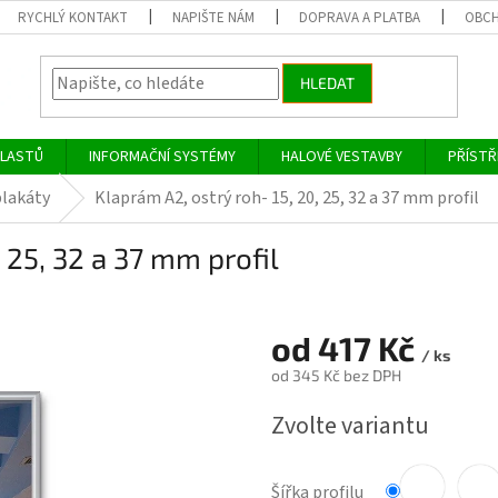
RYCHLÝ KONTAKT
NAPIŠTE NÁM
DOPRAVA A PLATBA
OBCH
HLEDAT
PLASTŮ
INFORMAČNÍ SYSTÉMY
HALOVÉ VESTAVBY
PŘÍSTŘ
lakáty
Klaprám A2, ostrý roh- 15, 20, 25, 32 a 37 mm profil
 25, 32 a 37 mm profil
od
417 Kč
/ ks
od
345 Kč
bez DPH
Měrná
Zvolte variantu
cena:
Šířka profilu