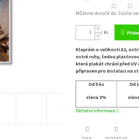
Můžeme doručit do:
Zvolte va
/ ks
Přida
Klaprám o velikosti A2, ostr
ostré rohy, šedou plastovou 
která plakát chrání před U
připraven pro instalaci na s
Od 5 ks
Od 1
sleva 3%
slev
Detailní informace
TISK
ZEPTAT SE