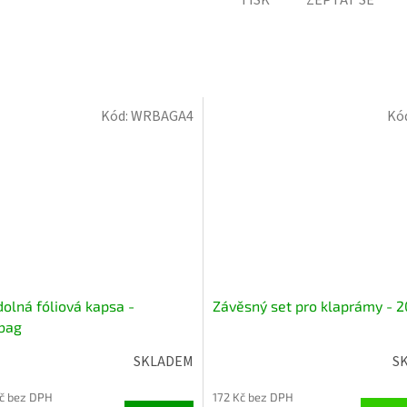
Kód:
WRBAGA4
Kó
olná fóliová kapsa -
Závěsný set pro klaprámy - 
bag
SKLADEM
S
Kč bez DPH
172 Kč bez DPH