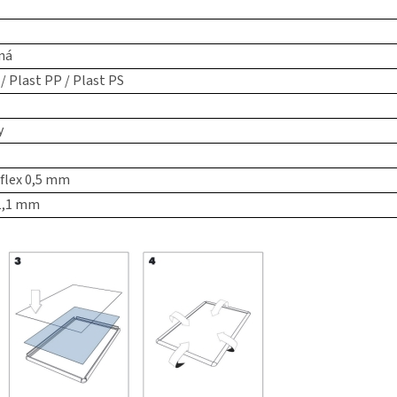
ná
 / Plast PP / Plast PS
y
eflex 0,5 mm
1,1 mm