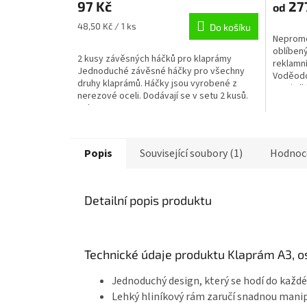
97 Kč
27
od
Měrná
48,50 Kč / 1 ks
Do košíku
Nepromo
cena:
oblíben
2 kusy závěsných háčků pro klaprámy
reklamn
Jednoduché závěsné háčky pro všechny
Voděodo
druhy klaprámů. Háčky jsou vyrobené z
proti vlh
nerezové oceli. Dodávají se v setu 2 kusů.
Od...
Popis
Související soubory (1)
Hodnoc
Detailní popis produktu
Technické údaje produktu Klaprám A3, o
Jednoduchý design, který se hodí do každé
Lehký hliníkový rám zaručí snadnou manip