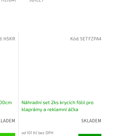
d:
HSKR
Kód:
SETFZPA4
200cm
Náhradní set 2ks krycích fólií pro
klaprámy a reklamní áčka
KLADEM
SKLADEM
od 101 Kč bez DPH