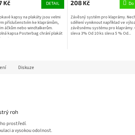
7 Kč
208 Kč
DETAIL
Do 
kavé kapsy na plakáty jsou velmi
Závěsný systém pro klaprámy. Nec
ým příslušenstvím ke klaprámům,
sdělení vyniknout například ve výlo
ím áčkům nebo windtalkerům.
závěsnému systému pro klaprámy. 
lná kapsa Posterbag chrání plakát
sleva 3% Od 10 ks sleva 5 % Od...
kosti, UV...
ení
Diskuze
strý roh
ho prostředí.
ulaci a vysokou odolnost.