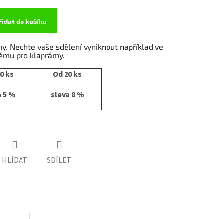
řidat do košíku
y. Nechte vaše sdělení vyniknout například ve
ému pro klaprámy.
0 ks
Od 20 ks
a 5 %
sleva 8 %
HLÍDAT
SDÍLET