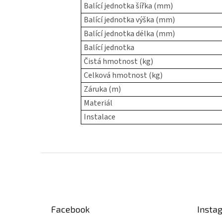
Balící jednotka šířka (mm)
Balící jednotka výška (mm)
Balící jednotka délka (mm)
Balící jednotka
Čistá hmotnost (kg)
Celková hmotnost (kg)
Záruka (m)
Materiál
Instalace
Z
á
p
a
t
Facebook
Insta
í