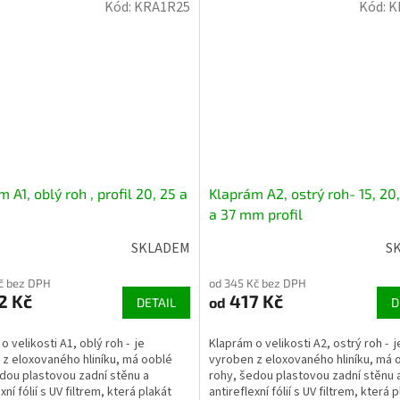
Kód:
KRA1R25
Kód:
K
 A1, oblý roh , profil 20, 25 a
Klaprám A2, ostrý roh- 15, 20,
a 37 mm profil
SKLADEM
S
č bez DPH
od 345 Kč bez DPH
2 Kč
417 Kč
od
DETAIL
D
o velikosti A1, oblý roh - je
Klaprám o velikosti A2, ostrý roh - j
z eloxovaného hliníku, má ooblé
vyroben z eloxovaného hliníku, má 
dou plastovou zadní stěnu a
rohy, šedou plastovou zadní stěnu 
xní fólií s UV filtrem, která plakát
antireflexní fólií s UV filtrem, která 