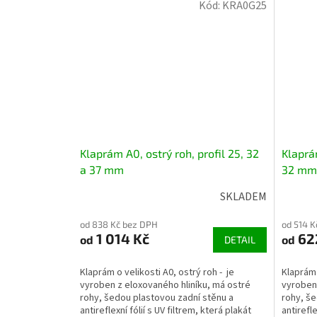
Kód:
KRA0G25
Klaprám A0, ostrý roh, profil 25, 32
Klaprám
a 37 mm
32 mm
SKLADEM
od 838 Kč bez DPH
od 514 K
1 014 Kč
62
od
od
DETAIL
Klaprám o velikosti A0, ostrý roh - je
Klaprám 
vyroben z eloxovaného hliníku, má ostré
vyroben 
rohy, šedou plastovou zadní stěnu a
rohy, še
antireflexní fólií s UV filtrem, která plakát
antirefle