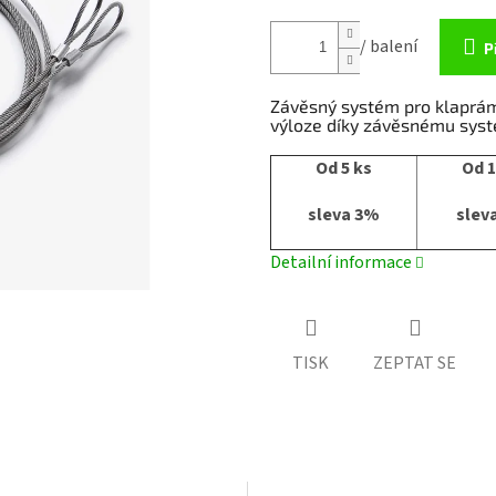
/ balení
P
Závěsný systém pro klaprám
výloze díky závěsnému syst
Od 5 ks
Od 1
sleva 3%
slev
Detailní informace
TISK
ZEPTAT SE