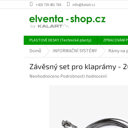
Přejít
+420 739 481 784
info@kalart.cz
na
obsah
PLASTOVÉ DESKY (Technické plasty)
ZPRACOVÁNÍ 
Domů
INFORMAČNÍ SYSTÉMY
Rámy na p
Závěsný set pro klaprámy -
Průměrné
Neohodnoceno
Podrobnosti hodnocení
hodnocení
produktu
je
0,0
z
5
hvězdiček.