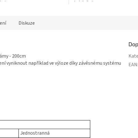
ed UV...
chrání před UV...
ení
Diskuze
Dop
rámy - 200cm
Kate
ení vyniknout například ve výloze díky závěsnému systému
EAN
Jednostranná