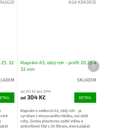
RA2G25
Kód:
KRA3R25
 25, 32
Klaprám A3, oblý roh - profil 20,25 a
Další
32 mm
produkt
KLADEM
SKLADEM
od 251 Kč bez DPH
304 Kč
od
ETAIL
DETAIL
e
Klaprám o velikosti A3, oblý roh - je
ostré
vyroben z eloxovaného hliníku, má oblé
a
rohy, šedou plastovou zadní stěnu a
plakát
antireflexní fólií s UV filtrem, která plakát