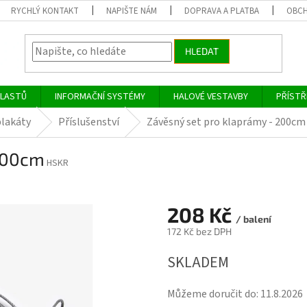
RYCHLÝ KONTAKT
NAPIŠTE NÁM
DOPRAVA A PLATBA
OBCH
HLEDAT
PLASTŮ
INFORMAČNÍ SYSTÉMY
HALOVÉ VESTAVBY
PŘÍSTŘ
lakáty
Příslušenství
Závěsný set pro klaprámy - 200cm
 200cm
HSKR
208 Kč
/ balení
172 Kč bez DPH
Měrná
SKLADEM
cena:
Můžeme doručit do:
11.8.2026