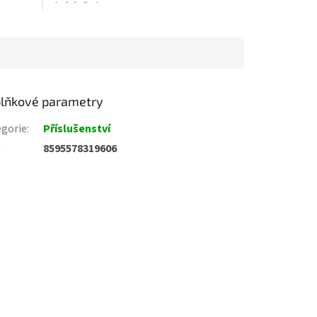
chrání před UV...
lňkové parametry
gorie
:
Příslušenství
:
8595578319606