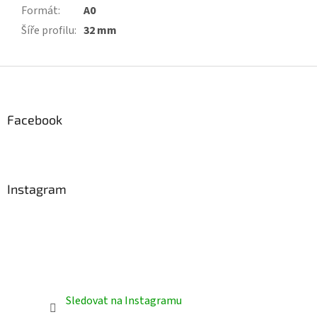
Formát
:
A0
Šíře profilu
:
32 mm
Z
á
p
a
Facebook
t
í
Instagram
Sledovat na Instagramu