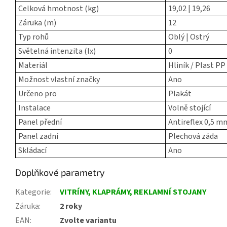
Celková hmotnost (kg)
19,02 | 19,26
Záruka (m)
12
Typ rohů
Oblý | Ostrý
Světelná intenzita (lx)
0
Materiál
Hliník / Plast PP
Možnost vlastní značky
Ano
Určeno pro
Plakát
Instalace
Volně stojící
Panel přední
Antireflex 0,5 m
Panel zadní
Plechová záda
Skládací
Ano
Doplňkové parametry
Kategorie
:
VITRÍNY, KLAPRÁMY, REKLAMNÍ STOJANY
Záruka
:
2 roky
EAN
:
Zvolte variantu