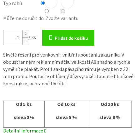
Typ rohů
Můžeme doručit do:
Zvolte variantu
/ ks
Přidat do košíku
Skvělé řešení pro venkovní i vnitřní upoutání zákazníka. V
oboustranném reklamním áčku velikosti A0 snadno a rychle
vyměníte plakát. Profil zaklapávacího rámu je vyroben z 32
mm profilu. Poutač je oblíbený díky vysoké stabilitě hliníkové
konstrukce, ochranné UV fólii.
Od 5 ks
Od 10 ks
Od 20 ks
sleva 3%
sleva 5 %
sleva 8 %
Detailní informace