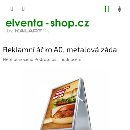
Přejít
NÁKUP
na
KOŠÍK
obsah
Reklamní áčko A0, metalová záda
Průměrné
Neohodnoceno
Podrobnosti hodnocení
hodnocení
produktu
je
0,0
z
5
hvězdiček.