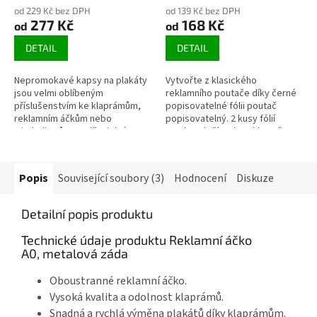
od 229 Kč bez DPH
od 139 Kč bez DPH
277 Kč
168 Kč
od
od
DETAIL
DETAIL
Nepromokavé kapsy na plakáty
Vytvořte z klasického
jsou velmi oblíbeným
reklamního poutače díky černé
příslušenstvím ke klaprámům,
popisovatelné fólii poutač
reklamním áčkům nebo
popisovatelný. 2 kusy fólií
windtalkerům. Voděodolná
snadno vložíte do reklamního
kapsa Posterbag chrání plakát
áčka, windtalkeru nebo
proti vlhkosti, UV...
klaprámu. Popište...
Popis
Související soubory (3)
Hodnocení
Diskuze
Detailní popis produktu
Technické údaje produktu Reklamní áčko
A0, metalová záda
Oboustranné reklamní áčko.
Vysoká kvalita a odolnost klaprámů.
Snadná a rychlá výměna plakátů díky klaprámům.