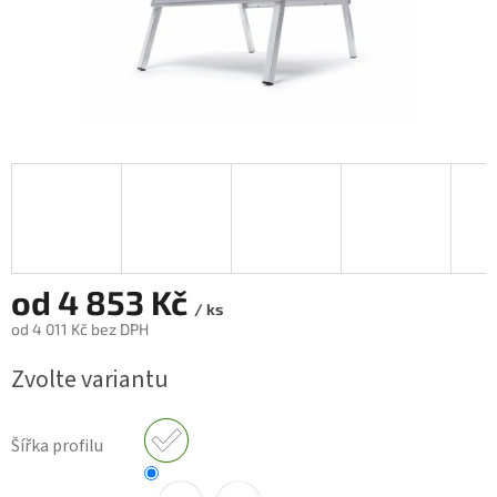
od
4 853 Kč
/ ks
od
4 011 Kč
bez DPH
Měrná
Zvolte variantu
cena:
Šířka profilu