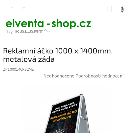
Přejít
NÁKUP
na
KOŠÍK
obsah
Reklamní áčko 1000 x 1400mm,
metalová záda
ZP100X140R32ME
Průměrné
Neohodnoceno
Podrobnosti hodnocení
Doprava zdarma
hodnocení
produktu
je
0,0
z
5
hvězdiček.