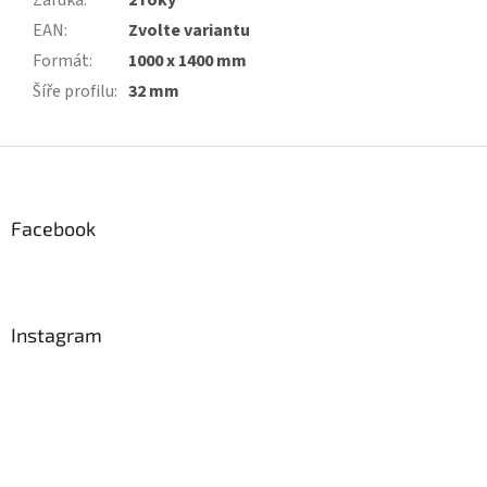
EAN
:
Zvolte variantu
Formát
:
1000 x 1400 mm
Šíře profilu
:
32 mm
Z
á
p
a
Facebook
t
í
Instagram