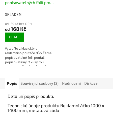
popisovatelných fólií pro
reklamní áčko
SKLADEM
od 139 Kč bez DPH
168 Kč
od
DETAIL
Vytvořte z klasického
reklamního poutače díky černé
popisovatelné fólii poutač
popisovatelný. 2 kusy fólií
snadno vložíte do reklamního
áčka, windtalkeru nebo
klaprámu. Popište...
Popis
Související soubory (2)
Hodnocení
Diskuze
Detailní popis produktu
Technické údaje produktu Reklamní áčko 1000 x
1400 mm, metalová záda