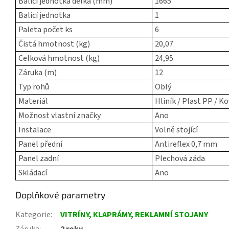
Balící jednotka délka (mm)
1665
Balící jednotka
1
Paleta počet ks
6
Čistá hmotnost (kg)
20,07
Celková hmotnost (kg)
24,95
Záruka (m)
12
Typ rohů
Oblý
Materiál
Hliník / Plast PP / Ko
Možnost vlastní značky
Ano
Instalace
Volně stojící
Panel přední
Antireflex 0,7 mm
Panel zadní
Plechová záda
Skládací
Ano
Doplňkové parametry
Kategorie
:
VITRÍNY, KLAPRÁMY, REKLAMNÍ STOJANY
Záruka
:
2 roky