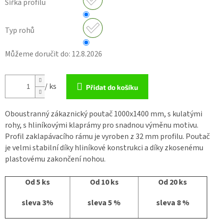
Šířka profilu
Typ rohů
Můžeme doručit do:
12.8.2026
/ ks
Přidat do košíku
Oboustranný zákaznický poutač 1000x1400 mm, s kulatými
rohy, s hliníkovými klaprámy pro snadnou výměnu motivu.
Profil zaklapávacího rámu je vyroben z 32 mm profilu. Poutač
je velmi stabilní díky hliníkové konstrukci a díky zkosenému
plastovému zakončení nohou.
Od 5 ks
Od 10 ks
Od 20 ks
sleva 3%
sleva 5 %
sleva 8 %