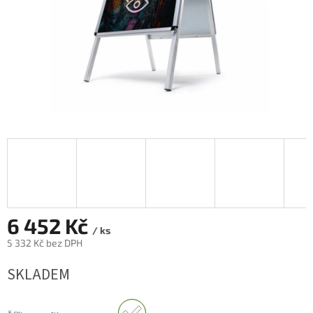
6 452 Kč
/ ks
5 332 Kč bez DPH
Měrná
SKLADEM
cena: