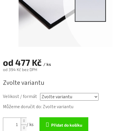
od
477 Kč
/ ks
od
394 Kč
bez DPH
Měrná
Zvolte variantu
cena:
Velikost / formát
Můžeme doručit do:
Zvolte variantu
/ ks
Přidat do košíku