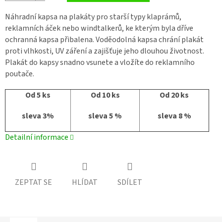
Náhradní kapsa na plakáty pro starší typy klaprámů,
reklamních áček nebo windtalkerů, ke kterým byla dříve
ochranná kapsa přibalena. Voděodolná kapsa chrání plakát
proti vlhkosti, UV záření a zajišťuje jeho dlouhou životnost.
Plakát do kapsy snadno vsunete a vložíte do reklamního
poutače.
Od 5 ks
Od 10 ks
Od 20 ks
sleva 3%
sleva 5 %
sleva 8 %
Detailní informace
ZEPTAT SE
HLÍDAT
SDÍLET