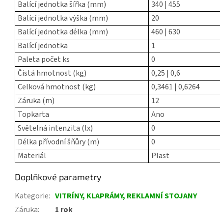
Balící jednotka šířka (mm)
340 | 455
Balící jednotka výška (mm)
20
Balící jednotka délka (mm)
460 | 630
Balící jednotka
1
Paleta počet ks
0
Čistá hmotnost (kg)
0,25 | 0,6
Celková hmotnost (kg)
0,3461 | 0,6264
Záruka (m)
12
Topkarta
Ano
Světelná intenzita (lx)
0
Délka přívodní šňůry (m)
0
Materiál
Plast
Doplňkové parametry
Kategorie
:
VITRÍNY, KLAPRÁMY, REKLAMNÍ STOJANY
Záruka
:
1 rok