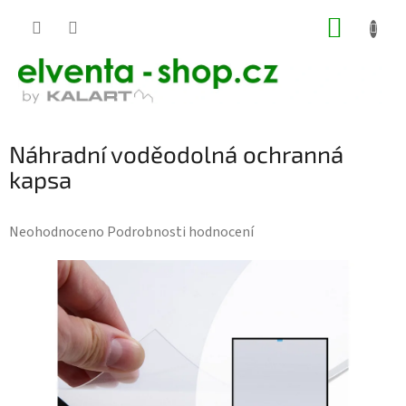
Přejít
NÁKUP
na
KOŠÍK
obsah
Náhradní voděodolná ochranná
kapsa
Průměrné
Neohodnoceno
Podrobnosti hodnocení
hodnocení
produktu
je
0,0
z
5
hvězdiček.