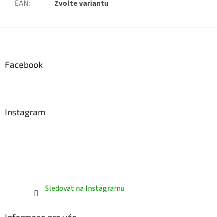
EAN
:
Zvolte variantu
Z
á
p
a
Facebook
t
í
Instagram
Sledovat na Instagramu
Informace pro vás