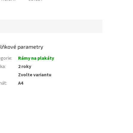
lňkové parametry
gorie
:
Rámy na plakáty
uka
:
2 roky
:
Zvolte variantu
mát
:
A4