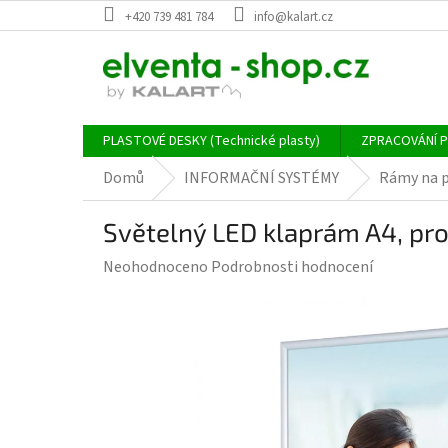
Přejít
+420 739 481 784
info@kalart.cz
na
obsah
PLASTOVÉ DESKY (Technické plasty)
ZPRACOVÁNÍ 
Domů
INFORMAČNÍ SYSTÉMY
Rámy na p
Světelný LED klaprám A4, pr
Průměrné
Neohodnoceno
Podrobnosti hodnocení
hodnocení
produktu
je
0,0
z
5
hvězdiček.