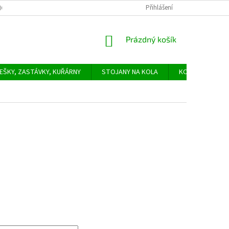
Přihlášení
ODNÍ PODMÍNKY
PODMÍNKY OCHRANY OSOBNÍCH ÚDAJŮ
SLUŽBY -
NÁKUPNÍ
Prázdný košík
KOŠÍK
EŠKY, ZASTÁVKY, KUŘÁRNY
STOJANY NA KOLA
KONTAKTY