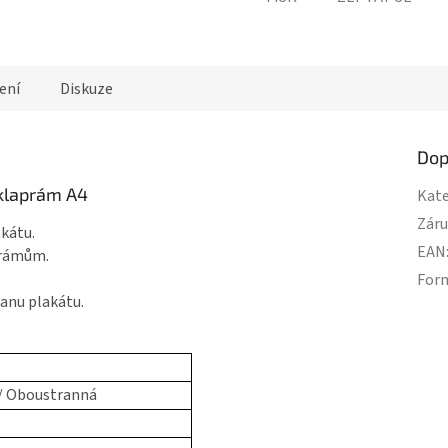
ení
Diskuze
Dop
 klaprám A4
Kate
Zár
akátu.
EAN
prámům.
For
anu plakátu.
/ Oboustranná