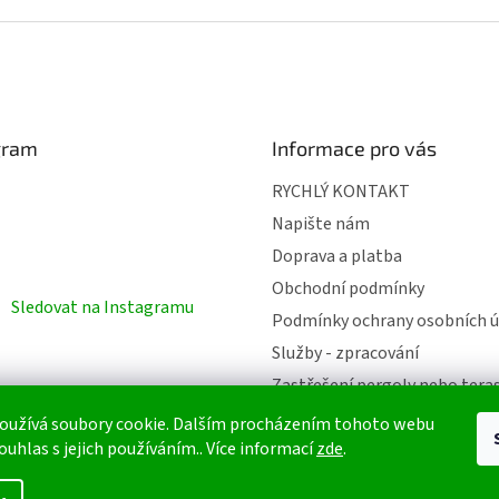
gram
Informace pro vás
RYCHLÝ KONTAKT
Napište nám
Doprava a platba
Obchodní podmínky
Sledovat na Instagramu
Podmínky ochrany osobních ú
Služby - zpracování
Zastřešení pergoly nebo tera
oužívá soubory cookie. Dalším procházením tohoto webu
ouhlas s jejich používáním.. Více informací
zde
.
azena.