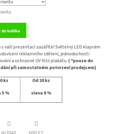
riantu
t do košíku
u s vaší prezentací zazáříte! Světelný LED klaprám
odsvícení reklamního sdělení, jednoduchosti
ování a ochranné UV fólii plakátu.
( *pouze do
odání při samostatném potvrzení prodejcem)
0 ks
Od 20 ks
a 5 %
sleva 8 %
HLÍDAT
SDÍLET