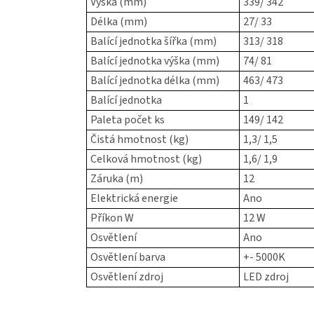
Výška (mm)
339/ 342
Délka (mm)
27/ 33
Balící jednotka šířka (mm)
313/ 318
Balící jednotka výška (mm)
74/ 81
Balící jednotka délka (mm)
463/ 473
Balící jednotka
1
Paleta počet ks
149/ 142
Čistá hmotnost (kg)
1,3/ 1,5
Celková hmotnost (kg)
1,6/ 1,9
Záruka (m)
12
Elektrická energie
Ano
Příkon W
12 W
Osvětlení
Ano
Osvětlení barva
+- 5000K
Osvětlení zdroj
LED zdroj