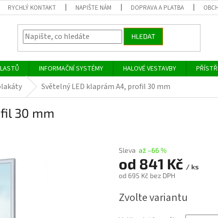
RYCHLÝ KONTAKT
NAPIŠTE NÁM
DOPRAVA A PLATBA
OBCH
HLEDAT
PLASTŮ
INFORMAČNÍ SYSTÉMY
HALOVÉ VESTAVBY
PŘÍSTŘ
lakáty
Světelný LED klaprám A4, profil 30 mm
ofil 30 mm
Sleva
až –66 %
od
841 Kč
/ ks
od
695 Kč
bez DPH
Měrná
Zvolte variantu
cena: