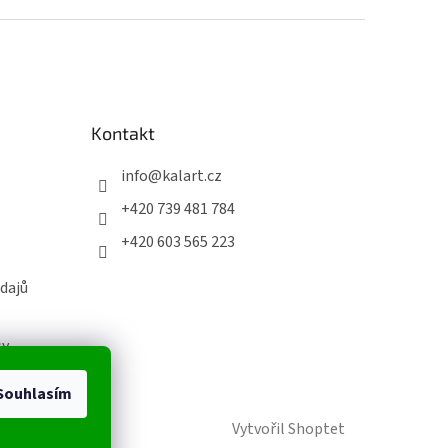
Kontakt
info
@
kalart.cz
+420 739 481 784
+420 603 565 223
dajů
sy
Souhlasím
Vytvořil Shoptet