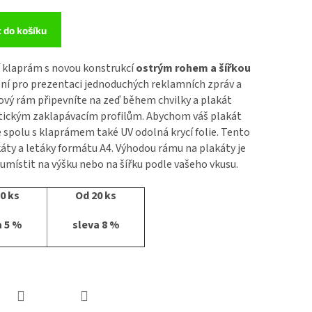
t do košíku
 klaprám s novou konstrukcí
ostrým rohem a šířkou
šení pro prezentaci jednoduchých reklamních zpráv a
ový rám připevníte na zeď během chvilky a plakát
tickým zaklapávacím profilům. Abychom váš plakát
je spolu s klaprámem také UV odolná krycí folie. Tento
áty a letáky formátu A4. Výhodou rámu na plakáty je
 umístit na výšku nebo na šířku podle vašeho vkusu.
0 ks
Od 20 ks
a 5 %
sleva 8 %