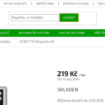
RYCHLÝ KONTAKT
NAPIŠTE NÁM
DOPRAVA A PLATBA
OBCH
HLEDAT
PLASTŮ
INFORMAČNÍ SYSTÉMY
HALOVÉ VESTAVBY
PŘÍSTŘ
lakáty
SCRITTO Klaprám A4
219 Kč
/ ks
181 Kč bez DPH
Měrná
SKLADEM
cena:
Můžeme doručit do:
12.8.2026