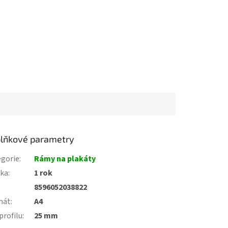
lňkové parametry
gorie
:
Rámy na plakáty
uka
:
1 rok
:
8596052038822
mát
:
A4
 profilu
:
25 mm