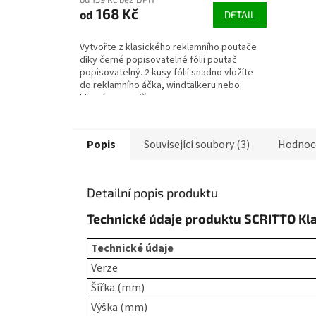
168 Kč
od
DETAIL
Vytvořte z klasického reklamního poutače
díky černé popisovatelné fólii poutač
popisovatelný. 2 kusy fólií snadno vložíte
do reklamního áčka, windtalkeru nebo
klaprámu. Popište...
Popis
Související soubory (3)
Hodnoc
Detailní popis produktu
Technické údaje produktu SCRITTO Kl
Technické ú
Verze
Šířka (mm)
Výška (mm)