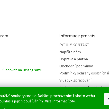
gram
Informace pro vás
RYCHLÝ KONTAKT
Napište nám
Doprava a platba
Obchodní podmínky
Sledovat na Instagramu
Podmínky ochrany osobních ú
Služby - zpracování
Zastřešení pergoly nebo tera
oužívá soubory cookie. Dalším procházením tohoto webu
ouhlas s jejich používáním.. Více informací
zde
.
azena.