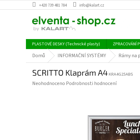
Přejít
+420 739 481 784
info@kalart.cz
na
obsah
PLASTOVÉ DESKY (Technické plasty)
ZPRACOVÁNÍ 
Domů
INFORMAČNÍ SYSTÉMY
Rámy na p
SCRITTO Klaprám A4
KRA4G25ABS
Průměrné
Neohodnoceno
Podrobnosti hodnocení
hodnocení
produktu
je
0,0
z
5
hvězdiček.