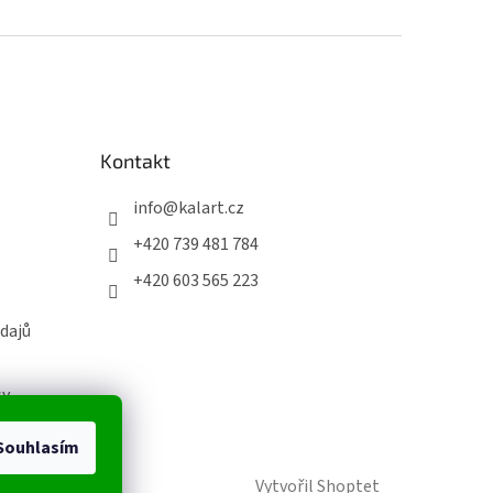
Kontakt
info
@
kalart.cz
+420 739 481 784
+420 603 565 223
dajů
sy
Souhlasím
Vytvořil Shoptet