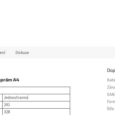
ení
Diskuze
Dop
aprám A4
Kate
Zár
daje
EAN
Jednostranná
For
241
Šíře
328