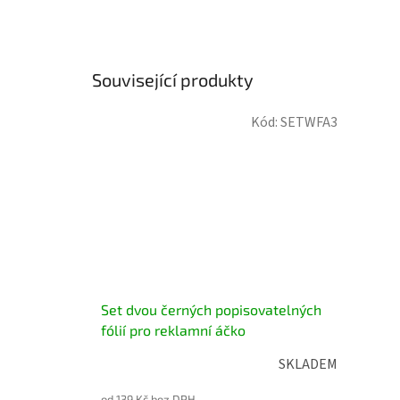
Související produkty
Kód:
SETWFA3
Set dvou černých popisovatelných
fólií pro reklamní áčko
SKLADEM
od 139 Kč bez DPH