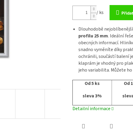
/ ks
Přida
Dlouhodobě nejoblíbenější
profilu 25 mm
. Ideální ře
obecných informací. Hliník
snadno vyměníte díky prak
ochránili, součástí balení 
klaprám je vhodný pro plak
jeho variabilita. Můžete ho
Od 5 ks
Od 1
sleva 3%
slev
Detailní informace