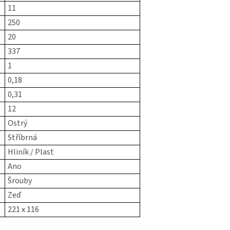
11
250
20
337
1
0,18
0,31
12
Ostrý
Stříbrná
Hliník / Plast
Ano
Šrouby
Zeď
221 x 116