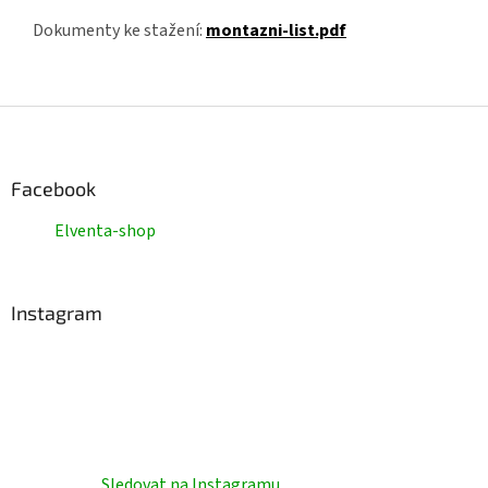
Dokumenty ke stažení:
montazni-list.pdf
Z
á
p
a
Facebook
t
Elventa-shop
í
Instagram
Sledovat na Instagramu