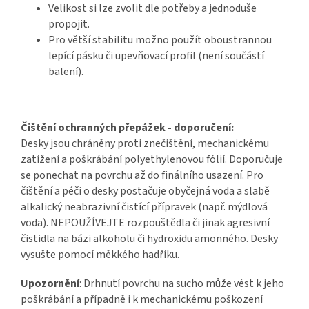
Velikost si lze zvolit dle potřeby a jednoduše
propojit.
Pro větší stabilitu možno použít oboustrannou
lepící pásku či upevňovací profil (není součástí
balení).
Čištění ochranných přepážek - doporučení:
Desky jsou chráněny proti znečištění, mechanickému
zatížení a poškrábání polyethylenovou fólií. Doporučuje
se ponechat na povrchu až do finálního usazení. Pro
čištění a péči o desky postačuje obyčejná voda a slabě
alkalický neabrazivní čistící přípravek (např. mýdlová
voda). NEPOUŽÍVEJTE rozpouštědla či jinak agresivní
čistidla na bázi alkoholu či hydroxidu amonného. Desky
vysušte pomocí měkkého hadříku.
Upozornění
: Drhnutí povrchu na sucho může vést k jeho
poškrábání a případně i k mechanickému poškození