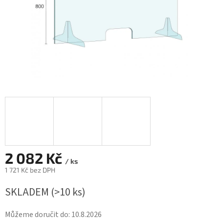
2 082 Kč
/ ks
1 721 Kč bez DPH
Měrná
SKLADEM
(>10 ks)
cena:
Můžeme doručit do:
10.8.2026