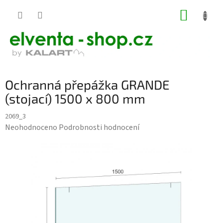
Přejít
NÁKUP
na
KOŠÍK
obsah
Ochranná přepážka GRANDE
(stojací) 1500 x 800 mm
2069_3
Průměrné
Neohodnoceno
Podrobnosti hodnocení
hodnocení
produktu
je
0,0
z
5
hvězdiček.