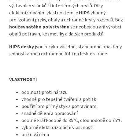
výstavních stánků či interiérových prvků. Díky
elektroizolačním vlastnostem je
HIPS
vhodný
pro
izolační prvky, obaly a ochranné kryty rozvodů. Bez
houževnatého polystyrénu
se neobejdou ani výrobci
obalů potravin, kosmetiky a dalších produktů.
HIPS
desky
jsou recyklovatelné, standardně opatřeny
jednostrannou ochrannou fólií na lesklé straně.
VLASTNOSTI
odolnost proti nárazu
vhodné pro tepelné tváření a potisk
použití pro přímý styk s potravinami
snadné dělení a opracování
odolné krátkodobě do 85°C, dlouhodobě do 75°C
výborné elektroizolační vlastnosti
příznivá cena