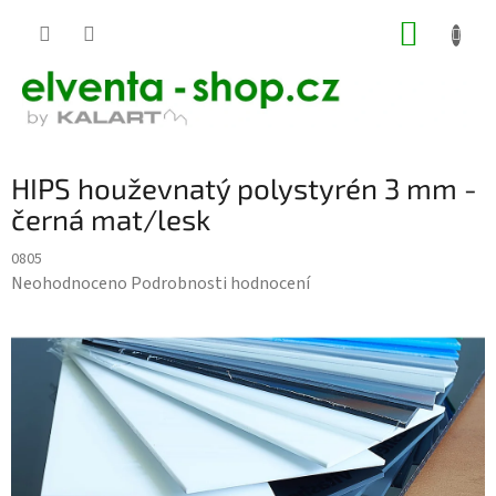
Přejít
NÁKUP
na
KOŠÍK
obsah
HIPS houževnatý polystyrén 3 mm -
černá mat/lesk
0805
Průměrné
Neohodnoceno
Podrobnosti hodnocení
hodnocení
produktu
je
0,0
z
5
hvězdiček.