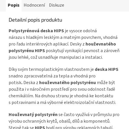
Popis
Hodnocení
Diskuze
Detailní popis produktu
Polystyrénová deska HIPS
je vysoce odolná
nárazu s hladkým lesklým a matným povrchem, vhodná
pro řadu interiérových aplikací.
Desky z
houževnatého
polystyrénu HIPS
poskytují vynikající pevnost a zároveň
jsou lehké, což usnadňuje manipulaci a instalaci.
Díky svým termoplastickým vlastnostem
je
deska HIPS
snadno zpracovatelná za tepla a vhodná pro
potisk
.
Deska z
houževnatého polystyrénu
může být
použita i v náročném prostředí pro svou odolnost řadě
chemikáliím. Na druhou stranu je vhodná ke kontaktu
s potravinami a má výborné elektroizolační vlastnosti.
Houževnatý polystyrén
se často využívá v průmyslu pro
výrobu ochranných krytů, obalů, dílů a komponentů.
Stejně tak se
HIPS
hodí pro výrobu reklamních tabulí,