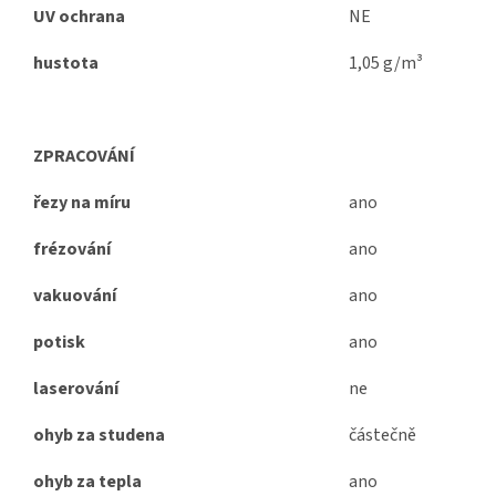
UV ochrana
NE
hustota
1,05 g/m³
ZPRACOVÁNÍ
řezy na míru
ano
frézování
ano
vakuování
ano
potisk
ano
laserování
ne
ohyb za studena
částečně
ohyb za tepla
ano