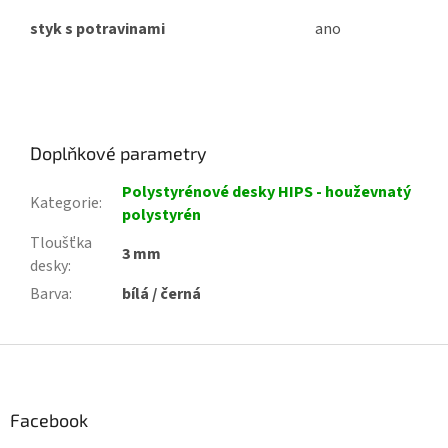
styk s potravinami
ano
Doplňkové parametry
Polystyrénové desky HIPS - houževnatý
Kategorie
:
polystyrén
Tloušťka
3 mm
desky
:
Barva
:
bílá / černá
Z
á
p
a
Facebook
t