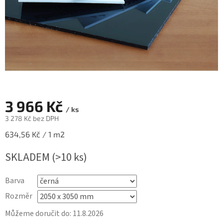
3 966 Kč
/ ks
3 278 Kč bez DPH
Měrná
634,56 Kč / 1 m2
cena:
SKLADEM
(>10 ks)
Barva
Rozměr
Můžeme doručit do:
11.8.2026