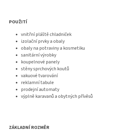
POUŽITÍ
vnitřní pláště chladniček
izolační prvky a obaly
obaly na potraviny a kosmetiku
sanitární výrobky
koupelnové panely
stěny sprchových koutů
vakuové tvarování
reklamní tabule
prodejní automaty
výplně karavanů a obytných přívěsů
ZÁKLADNÍ ROZMĚR