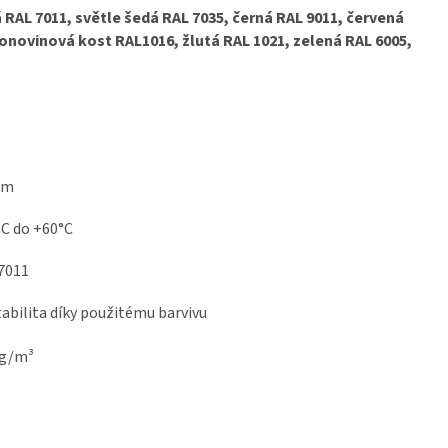
RAL 7011, světle šedá RAL 7035, černá RAL 9011, červená
slonovinová kost RAL1016, žlutá RAL 1021, zelená RAL 6005,
mm
°C do +60°C
7011
tabilita díky použitému barvivu
 g/m³