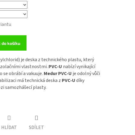
riantu
t do košíku
ylchlorid) je deska z technického plastu, který
oizolačními vlastnostmi.
PVC-U
nabízí vynikající
 se obrábí a vakuuje.
Medur PVC-U
je odolný vůči
abilizaci má technická deska z
PVC-U
díky
zi samozhášecí plasty.
HLÍDAT
SDÍLET