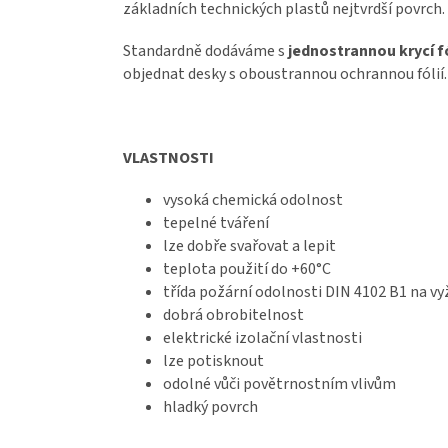
základních technických plastů nejtvrdší povrch.
Standardně dodáváme s
jednostrannou krycí fó
objednat desky s oboustrannou ochrannou fólií.
VLASTNOSTI
vysoká chemická odolnost
tepelné tváření
lze dobře svařovat a lepit
teplota použití do +60°C
třída požární odolnosti DIN 4102 B1 na vy
dobrá obrobitelnost
elektrické izolační vlastnosti
lze potisknout
odolné vůči povětrnostním vlivům
hladký povrch