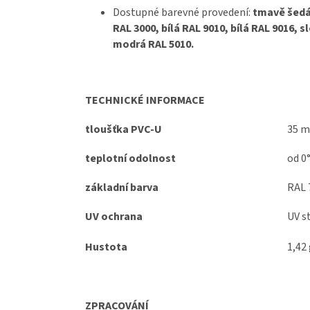
Dostupné barevné provedení:
tmavě šedá 
RAL 3000, bílá RAL 9010, bílá RAL 9016, 
modrá RAL 5010.
TECHNICKÉ INFORMACE
tloušťka PVC-U
35 
teplotní odolnost
od 0
základní barva
RAL 
UV ochrana
UV s
Hustota
1,42
ZPRACOVÁNÍ