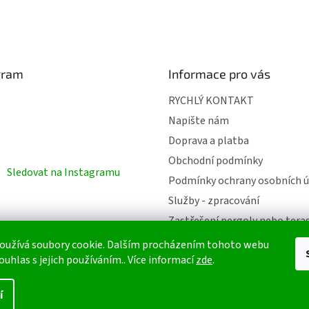
gram
Informace pro vás
RYCHLÝ KONTAKT
Napište nám
Doprava a platba
Obchodní podmínky
Sledovat na Instagramu
Podmínky ochrany osobních ú
Služby - zpracování
Zastřešení pergoly nebo tera
oužívá soubory cookie. Dalším procházením tohoto webu
ouhlas s jejich používáním.. Více informací
zde
.
azena.
í