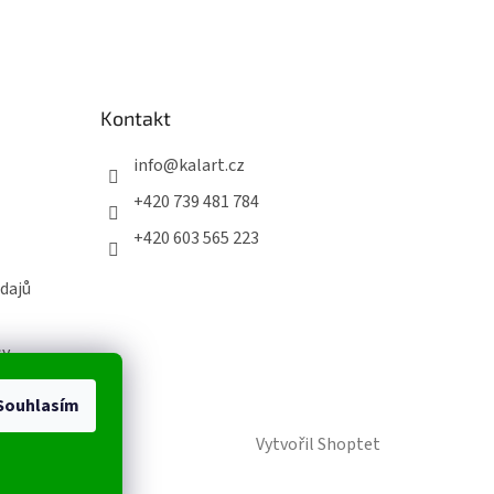
Kontakt
info
@
kalart.cz
+420 739 481 784
+420 603 565 223
dajů
sy
Souhlasím
Vytvořil Shoptet