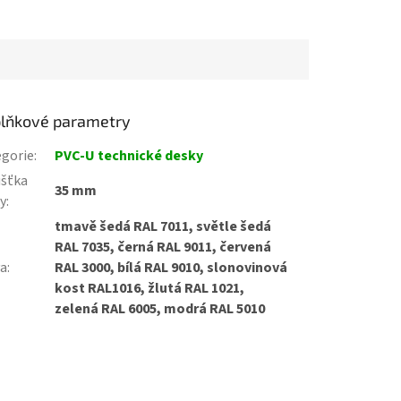
lňkové parametry
gorie
:
PVC-U technické desky
ušťka
35 mm
y
:
tmavě šedá RAL 7011, světle šedá
RAL 7035, černá RAL 9011, červená
va
:
RAL 3000, bílá RAL 9010, slonovinová
kost RAL1016, žlutá RAL 1021,
zelená RAL 6005, modrá RAL 5010