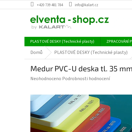
Přejít
+420 739 481 784
info@kalart.cz
na
obsah
PLASTOVÉ DESKY (Technické plasty)
ZPRACOVÁNÍ 
Domů
PLASTOVÉ DESKY (Technické plasty)
Medur PVC-U deska tl. 35 m
Průměrné
Neohodnoceno
Podrobnosti hodnocení
hodnocení
produktu
je
0,0
z
5
hvězdiček.