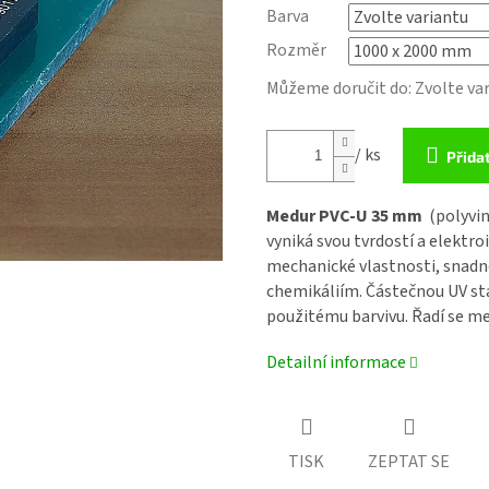
Barva
Rozměr
Můžeme doručit do:
Zvolte va
/ ks
Přida
Medur PVC-U 35 mm
(polyvin
vyniká svou tvrdostí a elektr
mechanické vlastnosti, snadno
chemikáliím. Částečnou UV st
použitému barvivu. Řadí se me
Detailní informace
TISK
ZEPTAT SE