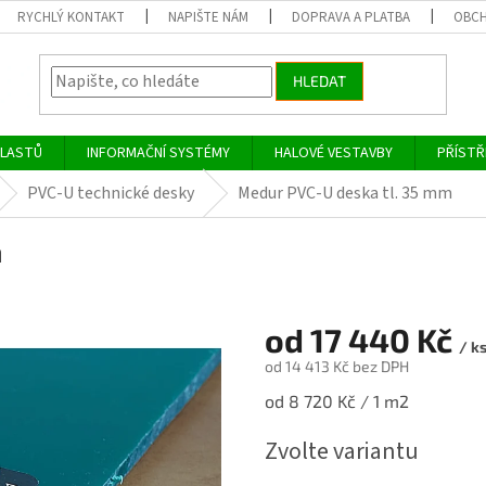
RYCHLÝ KONTAKT
NAPIŠTE NÁM
DOPRAVA A PLATBA
OBCH
HLEDAT
PLASTŮ
INFORMAČNÍ SYSTÉMY
HALOVÉ VESTAVBY
PŘÍSTŘ
PVC-U technické desky
Medur PVC-U deska tl. 35 mm
m
od
17 440 Kč
/ k
od
14 413 Kč
bez DPH
Měrná
od 8 720 Kč / 1 m2
cena:
Zvolte variantu