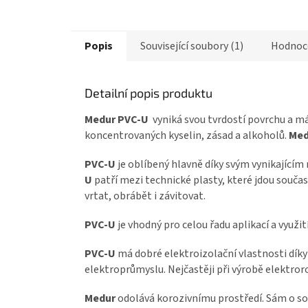
Popis
Související soubory (1)
Hodnoc
Detailní popis produktu
Medur PVC-U
vyniká svou tvrdostí povrchu a m
koncentrovaných kyselin, zásad a alkoholů.
Med
PVC-U
je oblíbený hlavně díky svým vynikajíc
U
patří mezi technické plasty, které jdou součas
vrtat, obrábět i závitovat.
PVC-U
je vhodný pro celou řadu aplikací a využit
PVC-U
má dobré elektroizolační vlastnosti díky 
elektroprůmyslu. Nejčastěji při výrobě elektror
Medur
odolává korozivnímu prostředí. Sám o so