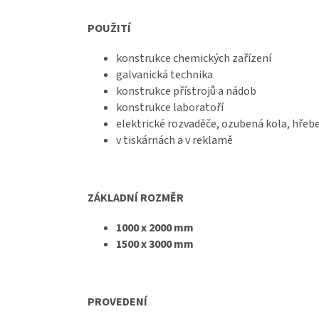
POUŽITÍ
konstrukce chemických zařízení
galvanická technika
konstrukce přístrojů a nádob
konstrukce laboratoří
elektrické rozvaděče, ozubená kola, hřeb
v tiskárnách a v reklamě
ZÁKLADNÍ ROZMĚR
1000 x 2000 mm
1500 x 3000 mm
PROVEDENÍ