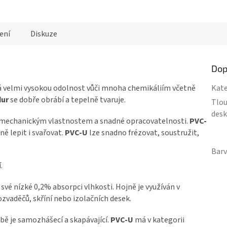
ení
Diskuze
Dop
á velmi vysokou odolnost vůči mnoha chemikáliím včetně
Kate
ur
se dobře obrábí a tepelně tvaruje.
Tlo
desk
ím mechanickým vlastnostem a snadné opracovatelnosti.
PVC-
ně lepit i svařovat.
PVC-U
lze snadno frézovat, soustružit,
Bar
í.
své nízké 0,2% absorpci vlhkosti. Hojně je využíván v
ozvaděčů, skříní nebo izolačních desek.
bě je samozhášecí a skapávající.
PVC-U
má v kategorii