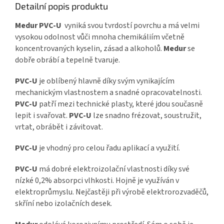
Detailní popis produktu
Medur PVC-U
vyniká svou tvrdostí povrchu a má velmi
vysokou odolnost vůči mnoha chemikáliím včetně
koncentrovaných kyselin, zásad a alkoholů.
Medur
se
dobře obrábí a tepelně tvaruje.
PVC-U
je oblíbený hlavně díky svým vynikajícím
mechanickým vlastnostem a snadné opracovatelnosti.
PVC-U
patří mezi technické plasty, které jdou současně
lepit i svařovat.
PVC-U
lze snadno frézovat, soustružit,
vrtat, obrábět i závitovat.
PVC-U
je vhodný pro celou řadu aplikací a využití.
PVC-U
má dobré elektroizolační vlastnosti díky své
nízké 0,2% absorpci vlhkosti. Hojně je využíván v
elektroprůmyslu. Nejčastěji při výrobě elektrorozvaděčů,
skříní nebo izolačních desek.