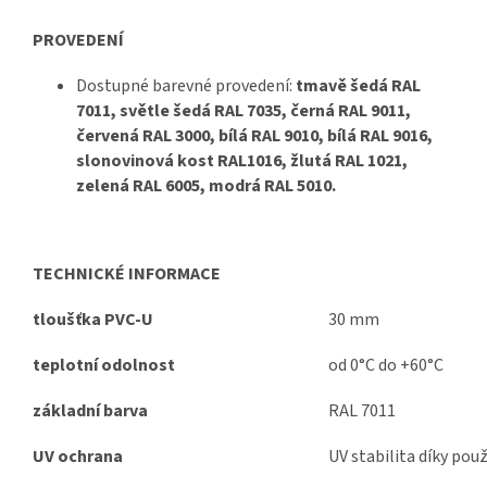
PROVEDENÍ
Dostupné barevné provedení:
tmavě šedá RAL
7011, světle šedá RAL 7035, černá RAL 9011,
červená RAL 3000, bílá RAL 9010, bílá RAL 9016,
slonovinová kost RAL1016, žlutá RAL 1021,
zelená RAL 6005, modrá RAL 5010.
TECHNICKÉ INFORMACE
tloušťka PVC-U
30 mm
teplotní odolnost
od 0°C do +60°C
základní barva
RAL 7011
UV ochrana
UV stabilita díky pou