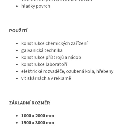
hladký povrch
POUŽITÍ
konstrukce chemických zařízení
galvanická technika
konstrukce přístrojů a nádob
konstrukce laboratoří
elektrické rozvaděče, ozubená kola, hřebeny
v tiskárnách a v reklamě
ZÁKLADNÍ ROZMĚR
1000 x 2000 mm
1500 x 3000 mm