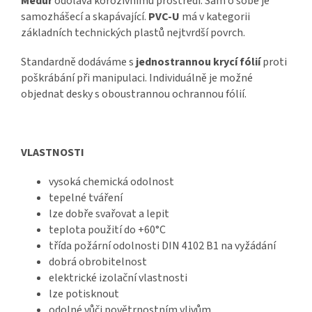
Medur
odolává korozivnímu prostředí. Sám o sobě je
samozhášecí a skapávající.
PVC-U
má v kategorii
základních technických plastů nejtvrdší povrch.
Standardně dodáváme s
jednostrannou krycí fólií
proti
poškrábání při manipulaci. Individuálně je možné
objednat desky s oboustrannou ochrannou fólií.
VLASTNOSTI
vysoká chemická odolnost
tepelné tváření
lze dobře svařovat a lepit
teplota použití do +60°C
třída požární odolnosti DIN 4102 B1 na vyžádání
dobrá obrobitelnost
elektrické izolační vlastnosti
lze potisknout
odolné vůči povětrnostním vlivům