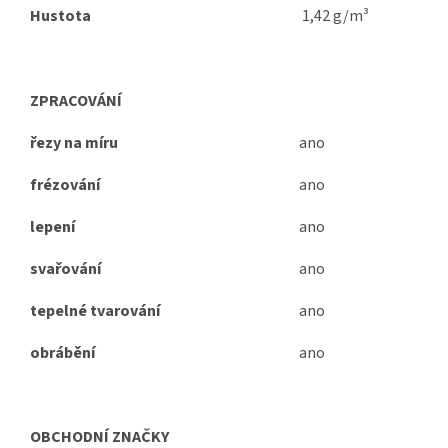
Hustota
1,42 g/m³
ZPRACOVÁNÍ
řezy na míru
ano
frézování
ano
lepení
ano
svařování
ano
tepelné tvarování
ano
obrábění
ano
OBCHODNÍ ZNAČKY