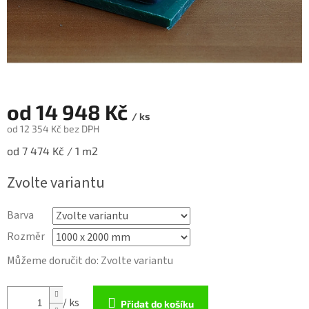
od
14 948 Kč
/ ks
od
12 354 Kč
bez DPH
Měrná
od 7 474 Kč / 1 m2
cena:
Zvolte variantu
Barva
Rozměr
Můžeme doručit do:
Zvolte variantu
/ ks
Přidat do košíku