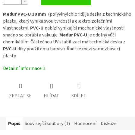
Medur PVC-U 30 mm
(polyvinylchlorid) je deska z technického
plastu, který vyniká svou tvrdostí a elektroizolačními
vlastnostmi.
PVC-U
nabízí vynikající mechanické vlastnosti,
snadno se obrábí a vakuuje.
Medur PVC-U
je odolný vůči
chemikáliím. Částečnou UV stabilizaci má technická deska z
PVC-U
díky použitému barvivu. Řadí se mezi samozhášecí
plasty.
Detailní informace
ZEPTAT SE
HLÍDAT
SDÍLET
Popis
Související soubory (1)
Hodnocení
Diskuze