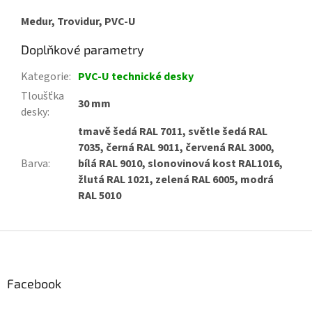
Medur, Trovidur, PVC-U
Doplňkové parametry
Kategorie
:
PVC-U technické desky
Tloušťka
30 mm
desky
:
tmavě šedá RAL 7011, světle šedá RAL
7035, černá RAL 9011, červená RAL 3000,
Barva
:
bílá RAL 9010, slonovinová kost RAL1016,
žlutá RAL 1021, zelená RAL 6005, modrá
RAL 5010
Z
á
p
a
Facebook
t