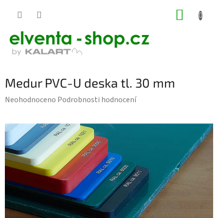
Přejít
NÁKUP
na
KOŠÍK
obsah
Medur PVC-U deska tl. 30 mm
Průměrné
Neohodnoceno
Podrobnosti hodnocení
hodnocení
produktu
je
0,0
z
5
hvězdiček.