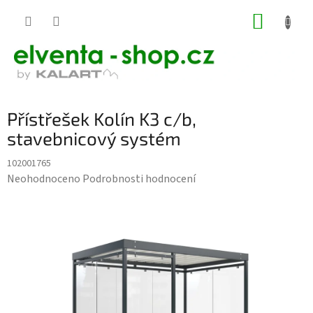
Přejít
NÁKUP
na
KOŠÍK
obsah
Přístřešek Kolín K3 c/b,
stavebnicový systém
102001765
Průměrné
Neohodnoceno
Podrobnosti hodnocení
hodnocení
produktu
je
0,0
z
5
hvězdiček.