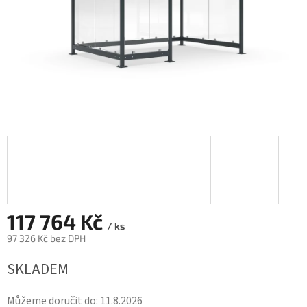
117 764 Kč
/ ks
97 326 Kč bez DPH
Měrná
SKLADEM
cena:
Můžeme doručit do:
11.8.2026