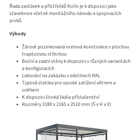
Řada zastávek a přístřešků Kolín je k dispozici jako
stavebnice včetně montážního návodu a spojovacích
prvků.
Výhody
Žárově pozinkovaná ocelová konstrukce s plochou
trapézovou střechou
Boční a zadní stěny k dispozici v různých variantách
a konfiguracích
Lakování na zakázku v odstínech RAL
Typová statika pro vysoké zatížení větrem a
sněhem
K dispozici široká škála příslušenství
Rozměry 3180 x 2165 x 2510 mm (Š x H x V)