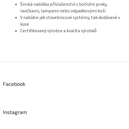
Široká nabídka příslušenství s bočními prvky,
lavičkami, lampami nebo odpadkovými koši
V nabídce jak stavebnicové systémy, tak dodávané v
kuse
Certifikovaný výrobce a kvalita výrobků
Z
á
p
a
Facebook
t
í
Instagram