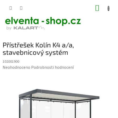
Přejít
NÁKUP
na
KOŠÍK
obsah
Přístřešek Kolín K4 a/a,
stavebnicový systém
102001900
Průměrné
Neohodnoceno
Podrobnosti hodnocení
hodnocení
produktu
je
0,0
z
5
hvězdiček.