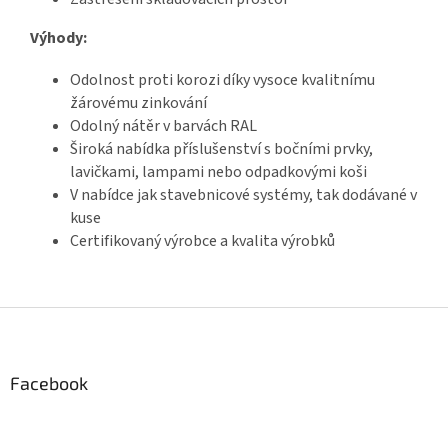
Výhody:
Odolnost proti korozi díky vysoce kvalitnímu
žárovému zinkování
Odolný nátěr v barvách RAL
Široká nabídka příslušenství s bočními prvky,
lavičkami, lampami nebo odpadkovými koši
V nabídce jak stavebnicové systémy, tak dodávané v
kuse
Certifikovaný výrobce a kvalita výrobků
Z
á
p
a
Facebook
t
í