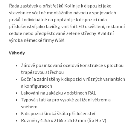
Řada zastávek a přístřešků Kolín je k dispozici jako
stavebnice včetně montážního návodu a spojovacích
prvků. Individuálně na poptání je k dispozici řada
příslušenství jako lavičky, vnitřní LED osvětlení, reklamní
cedule nebo předpěstované zelené střechy. Kvalitní
výroba německé firmy WSM.
Výhody
Žárově pozinkovaná ocelová konstrukce s plochou
trapézovou střechou
Boční a zadní stěny k dispozici v různých variantách
a konfiguracích
Lakování na zakázku v odstínech RAL
Typová statika pro vysoké zatížení větrem a
sněhem
K dispozici široká škála příslušenství
Rozměry 4195 x 2165 x 2510 mm (Š x H x V)