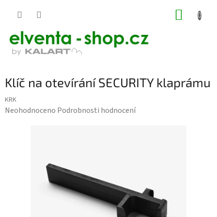
Přejít
NÁKUP
na
KOŠÍK
obsah
Klíč na otevírání SECURITY klaprámu
KRK
Průměrné
Neohodnoceno
Podrobnosti hodnocení
hodnocení
produktu
je
0,0
z
5
hvězdiček.