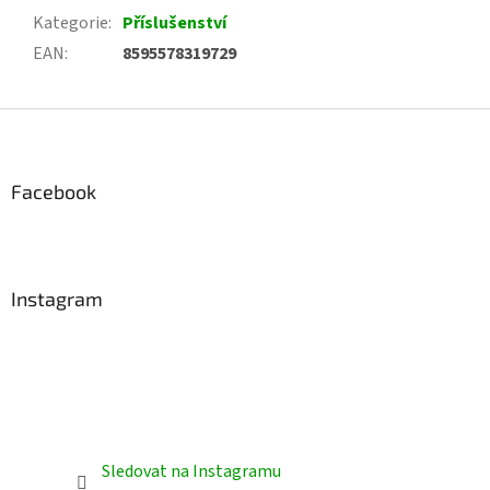
Kategorie
:
Příslušenství
EAN
:
8595578319729
Z
á
p
a
Facebook
t
í
Instagram
Sledovat na Instagramu