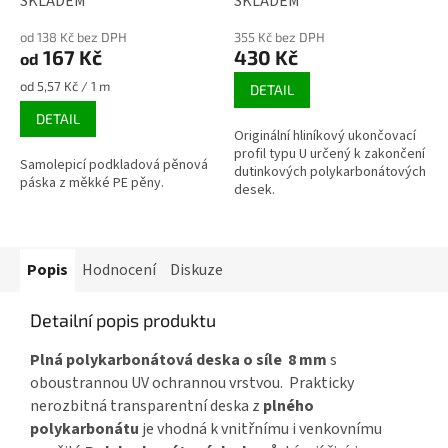
SKLADEM
SKLADEM
od 138 Kč bez DPH
355 Kč bez DPH
167 Kč
430 Kč
od
Měrná
od 5,57 Kč / 1 m
DETAIL
cena:
DETAIL
Originální hliníkový ukončovací
profil typu U určený k zakončení
Samolepicí podkladová pěnová
dutinkových polykarbonátových
páska z měkké PE pěny.
desek.
Popis
Hodnocení
Diskuze
Detailní popis produktu
Plná polykarbonátová deska o síle 8 mm
s
oboustrannou UV ochrannou vrstvou. Prakticky
nerozbitná transparentní deska z
plného
polykarbonátu
je vhodná k vnitřnímu i venkovnímu