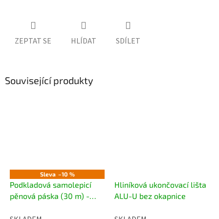
ZEPTAT SE
HLÍDAT
SDÍLET
Související produkty
Sleva
–10 %
Podkladová samolepicí
Hliníková ukončovací lišta
pěnová páska (30 m) -
ALU-U bez okapnice
šedá