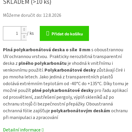
SKLADEM
(>10 ks)
Můžeme doručit do:
12.8.2026
/ ks
Přidat do košíku
Plná polykarbonátová deska o síle 8 mm
s oboustrannou
UV ochrannou vrstvou. Prakticky nerozbitná transparentní
deska z
plného polykarbonátu
je vhodná k vnitřnímu i
venkovnímu použití.
Polykarbonátové desky
zůstávají čiré i
po mnoha letech. Jako jediná z transparentních plastů
odolává extrémním teplotám od -40°C do +135°C. Díky tomu je
možné použít
plné polykarbonátové desky
pro řadu aplikací
od prosvětlení, zastřešení pergoly, výplň skleníků až po
ochranu strojů či bezpečnostní přepážky. Oboustranná
ochranná fólie zajišťuje
polykarbonátovým deskám
ochranu
při manipulaci a zpracování
Detailní informace