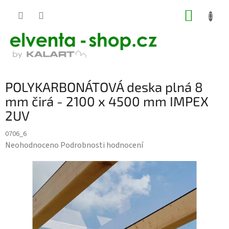
Přejít
NÁKUP
na
KOŠÍK
obsah
POLYKARBONÁTOVÁ deska plná 8
mm čirá - 2100 x 4500 mm IMPEX
2UV
0706_6
Průměrné
Neohodnoceno
Podrobnosti hodnocení
hodnocení
produktu
je
0,0
z
5
hvězdiček.