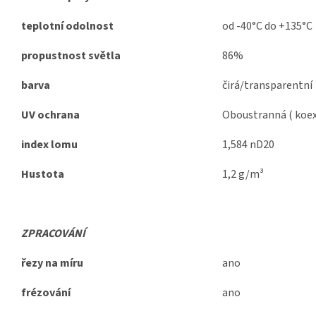
teplotní odolnost
od -40°C do +135°C
propustnost světla
86%
barva
čirá/transparentní
UV ochrana
Oboustranná ( koex
index lomu
1,584 nD20
Hustota
1,2 g/m³
ZPRACOVÁNÍ
řezy na míru
ano
frézování
ano