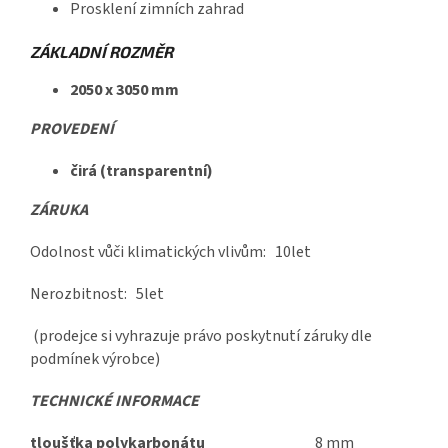
Prosklení zimních zahrad
ZÁKLADNÍ ROZMĚR
2050 x 3050 mm
PROVEDENÍ
čirá (transparentní)
ZÁRUKA
Odolnost vůči klimatických vlivům: 10let
Nerozbitnost: 5let
(prodejce si vyhrazuje právo poskytnutí záruky dle
podmínek výrobce)
TECHNICKÉ INFORMACE
tloušťka polykarbonátu
8 mm