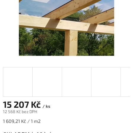
15 207 Kč
/ ks
12 568 Kč bez DPH
Měrná
1 609,21 Kč / 1 m2
cena: