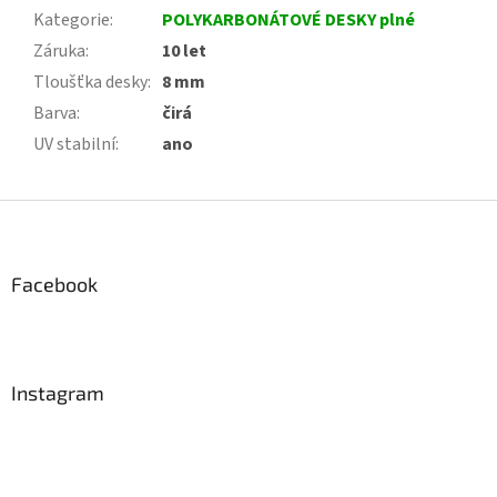
Kategorie
:
POLYKARBONÁTOVÉ DESKY plné
Záruka
:
10 let
Tloušťka desky
:
8 mm
Barva
:
čirá
UV stabilní
:
ano
Z
á
p
a
Facebook
t
í
Instagram