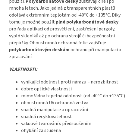
použití.
Polykarbonátové desky
zůstávají čiré i po
mnoha letech. Jako jediná z transparentních plastů
odolává extrémním teplotám od -40°C do +135°C. Díky
tomu je možné použít
plné polykarbonátové desky
pro řadu aplikací od prosvětlení, zastřešení pergoly,
výplň skleníků až po ochranu strojů či bezpečnostní
přepážky. Oboustranná ochranná fólie zajišťuje
polykarbonátovým deskám
ochranu při manipulaci a
zpracování.
VLASTNOSTI:
vynikající odolnost proti nárazu - nerozbitnost
dobré optické vlastnosti
mimořádná tepelná odolnost (od -40°C do +135°C)
oboustranná UV ochranná vrstva
snadná manipulace a opracování
snadná recyklovatelnost
vakuové tvarování s předsoušením
ohýbání za studena