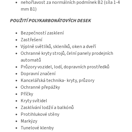
nehořlavost za normálních podmínek B2 (síla 1-4
mm B1)
POUŽITÍ POLYKARBONÁTOVÝCH DESEK
Bezpečností zasklení
Zastřešení
Výplně světlíků, skleníků, oken a dveří
Ochranné kryty strojů, čelní panely prodejních
automatů
Průzory vozidel, lodí, dopravních prostředků
Dopravní značení
Kancelářská technika- kryty, průzory
Ochranné přepážky
Příčky
Kryty svítidel
Zasklívání lodžií a balkónů
Protihlukové stěny
Markýzy
Tunelové klenby