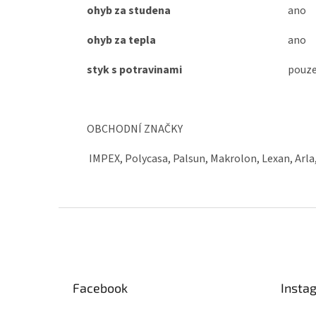
ohyb za studena
ano
ohyb za tepla
ano
styk s potravinami
pouze
OBCHODNÍ ZNAČKY
IMPEX, Polycasa, Palsun, Makrolon, Lexan, Arla
Z
á
p
a
t
Facebook
Insta
í