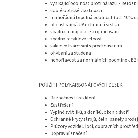
vynikající odolnost proti nárazu - nerozb
dobré optické vlastnosti
mimořádná tepelná odolnost (od -40°C d
oboustranná UV ochranná vrstva
snadná manipulace a opracování
snadná recyklovatelnost
vakuové tvarování s předsoušením
ohýbání za studena
nehořlavost za normálních podmínek B2 (
POUŽITÍ POLYKARBONÁTOVÝCH DESEK
Bezpečností zasklení
Zastřešení
Výplně světlíků, skleníků, oken a dveří
Ochranné kryty strojů, čelní panely prod
Průzory vozidel, lodí, dopravních prostře
Dopravní značení