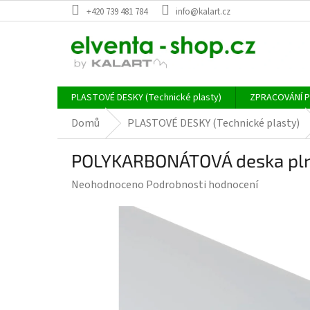
Přejít
+420 739 481 784
info@kalart.cz
na
obsah
PLASTOVÉ DESKY (Technické plasty)
ZPRACOVÁNÍ 
Domů
PLASTOVÉ DESKY (Technické plasty)
POLYKARBONÁTOVÁ deska pln
Průměrné
Neohodnoceno
Podrobnosti hodnocení
hodnocení
produktu
je
0,0
z
5
hvězdiček.