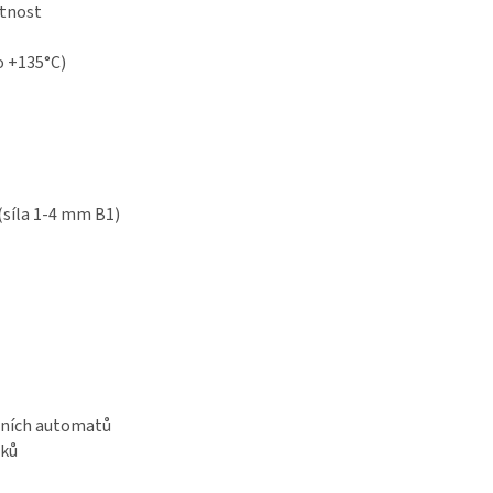
itnost
o +135°C)
síla 1-4 mm B1)
ejních automatů
dků