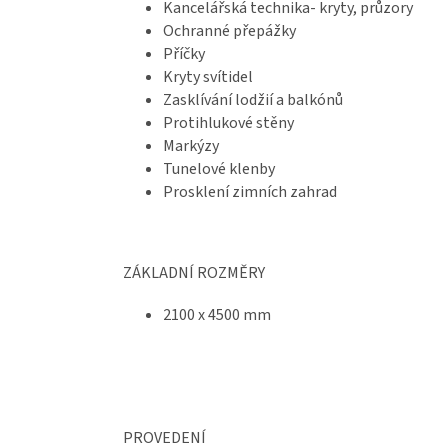
Kancelářská technika- kryty, průzory
Ochranné přepážky
Příčky
Kryty svítidel
Zasklívání lodžií a balkónů
Protihlukové stěny
Markýzy
Tunelové klenby
Prosklení zimních zahrad
ZÁKLADNÍ ROZMĚRY
2100 x 4500 mm
PROVEDENÍ