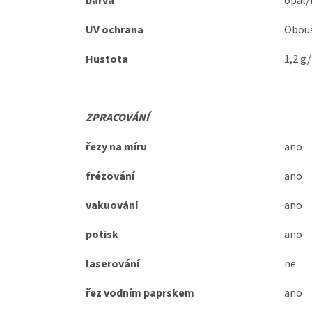
barva
opál/
UV ochrana
Obous
Hustota
1,2 g
ZPRACOVÁNÍ
řezy na míru
ano
frézování
ano
vakuování
ano
potisk
ano
laserování
ne
řez vodním paprskem
ano