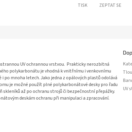
TISK
ZEPTAT SE
Dop
Kate
strannou UV ochrannou vrstvou. Prakticky nerozbitná
ného polykarbonátu
je vhodná k vnitřnímu i venkovnímu
Tlou
é i po mnoha letech. Jako jedna z opálových plastů odolává
Bar
tomu je možné použít
plné polykarbonátové desky
pro řadu
UV s
lň skleníků až po ochranu strojů či bezpečnostní přepážky.
onátovým deskám
ochranu při manipulaci a zpracování.