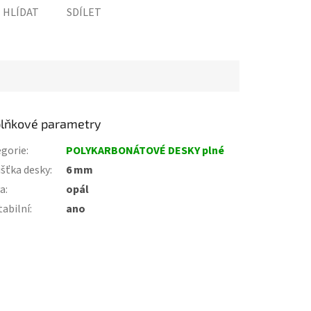
HLÍDAT
SDÍLET
lňkové parametry
gorie
:
POLYKARBONÁTOVÉ DESKY plné
šťka desky
:
6 mm
va
:
opál
tabilní
:
ano