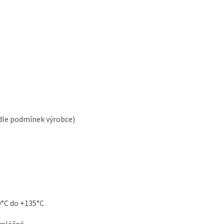
 dle podmínek výrobce)
0°C do +135°C