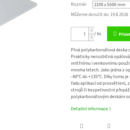
Rozměr
Můžeme doručit do:
19.8.2026
/ ks
Přida
Plná polykarbonátová deska 
Prakticky nerozbitná opálov
vnitřnímu i venkovnímu použi
mnoha letech. Jako jedna z 
-40°C do +135°C. Díky tomu j
řadu aplikací od prosvětlení, 
strojů či bezpečnostní přepáž
polykarbonátovým deskám
oc
Detailní informace