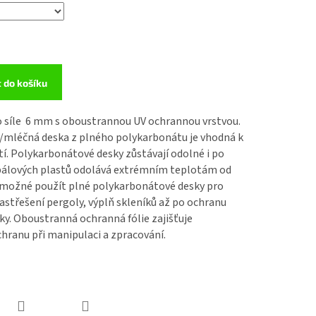
t do košíku
o síle 6 mm
s oboustrannou UV ochrannou vrstvou.
á/mléčná deska z
plného polykarbonátu
je vhodná k
tí.
Polykarbonátové desky
zůstávají odolné i po
opálových plastů odolává extrémním teplotám od
e možné použít
plné polykarbonátové desky
pro
zastřešení pergoly, výplň skleníků až po ochranu
ky. Oboustranná ochranná fólie zajišťuje
hranu při manipulaci a zpracování.