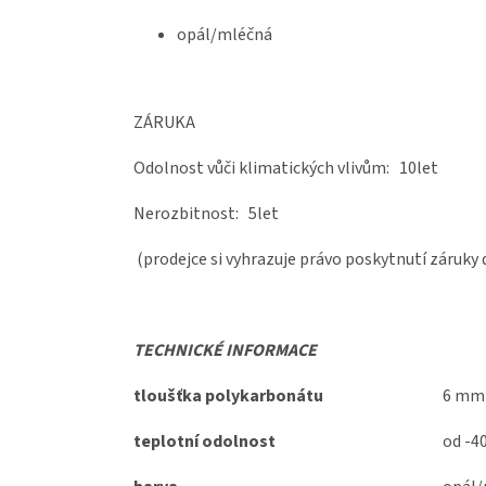
opál/mléčná
ZÁRUKA
Odolnost vůči klimatických vlivům: 10let
Nerozbitnost: 5let
(prodejce si vyhrazuje právo poskytnutí záruky
TECHNICKÉ INFORMACE
tloušťka polykarbonátu
6 mm
teplotní odolnost
od -4