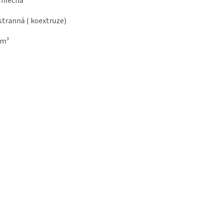
mléčná
tranná ( koextruze)
/m³