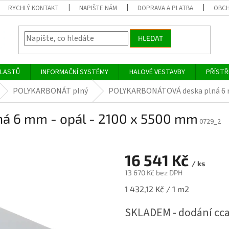
RYCHLÝ KONTAKT
NAPIŠTE NÁM
DOPRAVA A PLATBA
OBCH
HLEDAT
PLASTŮ
INFORMAČNÍ SYSTÉMY
HALOVÉ VESTAVBY
PŘÍSTŘ
POLYKARBONÁT plný
POLYKARBONÁTOVÁ deska plná 6 m
á 6 mm - opál - 2100 x 5500 mm
0729_2
16 541 Kč
/ ks
13 670 Kč bez DPH
Měrná
1 432,12 Kč / 1 m2
cena:
SKLADEM - dodání cca