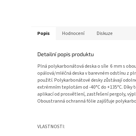
Popis
Hodnocení
Diskuze
Detailní popis produktu
Plná polykarbonátová deska o síle 6 mm
s obou
opálová/mléčná deska v barevném odstínu z
pl
použití.
Polykarbonátové desky
zůstávají odoln
extrémním teplotám od -40°C do +135°C. Díky 
aplikací od prosvětlení, zastřešení pergoly, výp
Oboustranná ochranná fólie zajišťuje
polykarb
VLASTNOSTI: