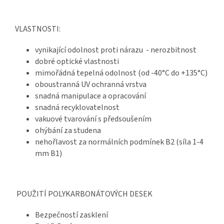
VLASTNOSTI:
vynikající odolnost proti nárazu - nerozbitnost
dobré optické vlastnosti
mimořádná tepelná odolnost (od -40°C do +135°C)
oboustranná UV ochranná vrstva
snadná manipulace a opracování
snadná recyklovatelnost
vakuové tvarování s předsoušením
ohýbání za studena
nehořlavost za normálních podmínek B2 (síla 1-4
mm B1)
POUŽITÍ POLYKARBONÁTOVÝCH DESEK
Bezpečností zasklení