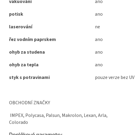
vakuování
ano
potisk
ano
laserování
ne
řez vodním paprskem
ano
ohyb za studena
ano
ohyb za tepla
ano
styk s potravinami
pouze verze bez UV
OBCHODNÍ ZNAČKY
IMPEX, Polycasa, Palsun, Makrolon, Lexan, Arla,
Colorado
Doplňkové parametry