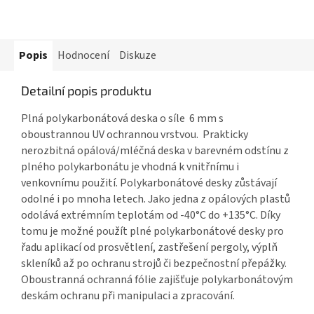
Popis
Hodnocení
Diskuze
Detailní popis produktu
Plná polykarbonátová deska o síle 6 mm
s
oboustrannou UV ochrannou vrstvou. Prakticky
nerozbitná opálová/mléčná deska v barevném odstínu z
plného polykarbonátu
je vhodná k vnitřnímu i
venkovnímu použití.
Polykarbonátové desky
zůstávají
odolné i po mnoha letech. Jako jedna z opálových plastů
odolává extrémním teplotám od -40°C do +135°C. Díky
tomu je možné použít
plné polykarbonátové desky
pro
řadu aplikací od prosvětlení, zastřešení pergoly, výplň
skleníků až po ochranu strojů či bezpečnostní přepážky.
Oboustranná ochranná fólie zajišťuje
polykarbonátovým
deskám
ochranu při manipulaci a zpracování.