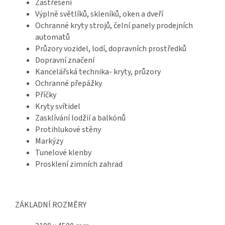
Zastřešení
Výplně světlíků, skleníků, oken a dveří
Ochranné kryty strojů, čelní panely prodejních
automatů
Průzory vozidel, lodí, dopravních prostředků
Dopravní značení
Kancelářská technika- kryty, průzory
Ochranné přepážky
Příčky
Kryty svítidel
Zasklívání lodžií a balkónů
Protihlukové stěny
Markýzy
Tunelové klenby
Prosklení zimních zahrad
ZÁKLADNÍ ROZMĚRY