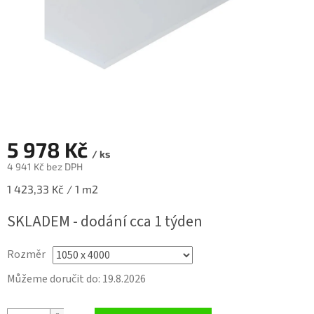
5 978 Kč
/ ks
4 941 Kč bez DPH
Měrná
1 423,33 Kč / 1 m2
cena:
SKLADEM - dodání cca 1 týden
Rozměr
Můžeme doručit do:
19.8.2026