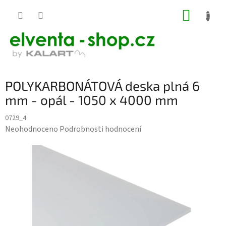
Přejít
NÁKUP
na
KOŠÍK
obsah
POLYKARBONÁTOVÁ deska plná 6
mm - opál - 1050 x 4000 mm
0729_4
Průměrné
Neohodnoceno
Podrobnosti hodnocení
hodnocení
produktu
je
0,0
z
5
hvězdiček.