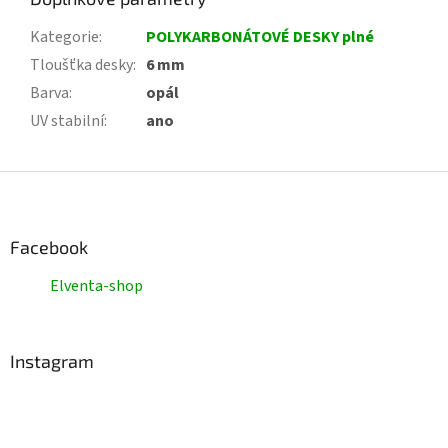
Kategorie
:
POLYKARBONÁTOVÉ DESKY plné
Tloušťka desky
:
6 mm
Barva
:
opál
UV stabilní
:
ano
Z
á
p
a
Facebook
t
Elventa-shop
í
Instagram