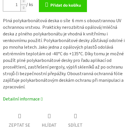
/ ks
Přidat do košíku
Plná polykarbonátová deska o síle 6 mm
s oboustrannou UV
ochrannou vrstvou. Prakticky nerozbitná opálová/mléčná
deska z
plného polykarbonátu
je vhodná k vnitřnímu i
venkovnímu použití.
Polykarbonátové desky
zůstávají odolné i
po mnoha letech. Jako jedna z opálových plastů odolává
extrémním teplotám od -40°C do +135°C. Díky tomu je možné
použít
plné polykarbonátové desky
pro řadu aplikací od
prosvětlení, zastřešení pergoly, výplň skleníků až po ochranu
strojů či bezpečnostní přepážky. Oboustranná ochranná fólie
zajišťuje
polykarbonátovým deskám
ochranu při manipulaci a
zpracování.
Detailní informace
ZEPTAT SE
HLÍDAT
SDÍLET