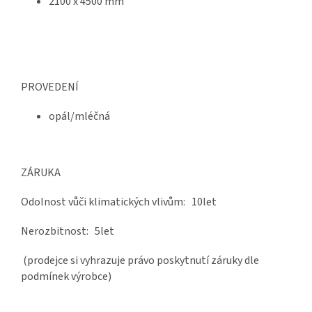
2100 x 4500 mm
PROVEDENÍ
opál/mléčná
ZÁRUKA
Odolnost vůči klimatických vlivům: 10let
Nerozbitnost: 5let
(prodejce si vyhrazuje právo poskytnutí záruky dle
podmínek výrobce)