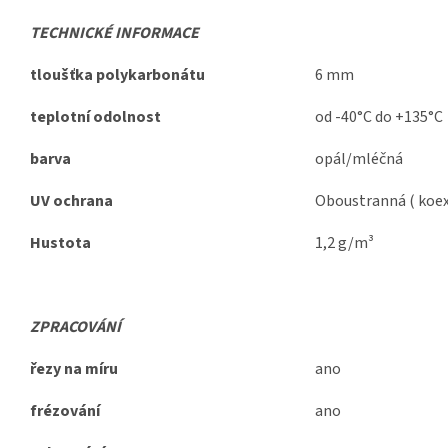
TECHNICKÉ INFORMACE
tloušťka polykarbonátu
6 mm
teplotní odolnost
od -40°C do +135°C
barva
opál/mléčná
UV ochrana
Oboustranná ( koex
Hustota
1,2 g/m³
ZPRACOVÁNÍ
řezy na míru
ano
frézování
ano