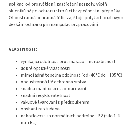
aplikací od prosvětlení, zastřešení pergoly, výplň
skleníků až po ochranu strojů či bezpečnostní přepážky.
Oboustranná ochranná fólie zajišťuje
polykarbonátovým
deskám
ochranu při manipulaci a zpracování.
VLASTNOSTI:
vynikající odolnost proti nárazu - nerozbitnost
dobré optické vlastnosti
mimořádná tepelná odolnost (od -40°C do +135°C)
oboustranná UV ochranná vrstva
snadná manipulace a opracování
snadná recyklovatelnost
vakuové tvarování s předsoušením
ohýbání za studena
nehořlavost za normálních podmínek B2 (síla 1-4
mm B1)