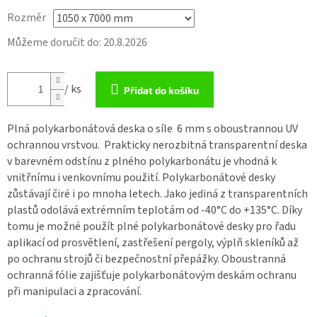
Rozměr
Můžeme doručit do:
20.8.2026
/ ks
Přidat do košíku
Plná polykarbonátová deska o síle 6 mm
s oboustrannou UV
ochrannou vrstvou. Prakticky nerozbitná transparentní deska
v barevném odstínu z
plného polykarbonátu
je vhodná k
vnitřnímu i venkovnímu použití.
Polykarbonátové desky
zůstávají čiré i po mnoha letech. Jako jediná z transparentních
plastů odolává extrémním teplotám od -40°C do +135°C. Díky
tomu je možné použít
plné polykarbonátové desky
pro řadu
aplikací od prosvětlení, zastřešení pergoly, výplň skleníků až
po ochranu strojů či bezpečnostní přepážky. Oboustranná
ochranná fólie zajišťuje
polykarbonátovým deskám
ochranu
při manipulaci a zpracování.