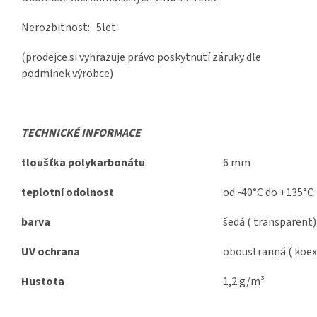
Nerozbitnost: 5let
(prodejce si vyhrazuje právo poskytnutí záruky dle
podmínek výrobce)
TECHNICKÉ INFORMACE
tloušťka polykarbonátu
6 mm
teplotní odolnost
od -40°C do +135°C
barva
šedá ( transparent)
UV ochrana
oboustranná ( koex
Hustota
1,2 g/m³