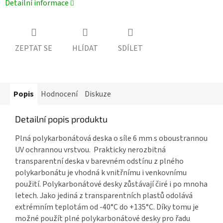
Detailní informace
ZEPTAT SE
HLÍDAT
SDÍLET
Popis
Hodnocení
Diskuze
Detailní popis produktu
Plná polykarbonátová deska o síle 6 mm
s oboustrannou
UV ochrannou vrstvou. Prakticky nerozbitná
transparentní deska v barevném odstínu z
plného
polykarbonátu
je vhodná k vnitřnímu i venkovnímu
použití.
Polykarbonátové desky
zůstávají čiré i po mnoha
letech. Jako jediná z transparentních plastů odolává
extrémním teplotám od -40°C do +135°C. Díky tomu je
možné použít
plné polykarbonátové desky
pro řadu