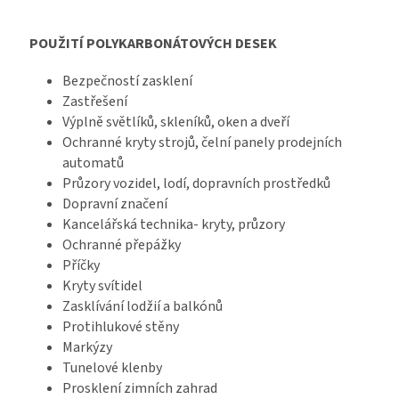
POUŽITÍ POLYKARBONÁTOVÝCH DESEK
Bezpečností zasklení
Zastřešení
Výplně světlíků, skleníků, oken a dveří
Ochranné kryty strojů, čelní panely prodejních
automatů
Průzory vozidel, lodí, dopravních prostředků
Dopravní značení
Kancelářská technika- kryty, průzory
Ochranné přepážky
Příčky
Kryty svítidel
Zasklívání lodžií a balkónů
Protihlukové stěny
Markýzy
Tunelové klenby
Prosklení zimních zahrad