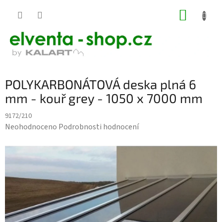
Přejít
NÁKUP
na
KOŠÍK
obsah
POLYKARBONÁTOVÁ deska plná 6
mm - kouř grey - 1050 x 7000 mm
9172/210
Průměrné
Neohodnoceno
Podrobnosti hodnocení
hodnocení
produktu
je
0,0
z
5
hvězdiček.