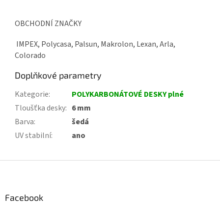
OBCHODNÍ ZNAČKY
IMPEX, Polycasa, Palsun, Makrolon, Lexan, Arla,
Colorado
Doplňkové parametry
Kategorie
:
POLYKARBONÁTOVÉ DESKY plné
Tloušťka desky
:
6 mm
Barva
:
šedá
UV stabilní
:
ano
Z
á
p
a
Facebook
t
í