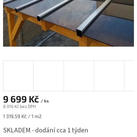
9 699 Kč
/ ks
8 016 Kč bez DPH
Měrná
1 319,59 Kč / 1 m2
cena:
SKLADEM - dodání cca 1 týden