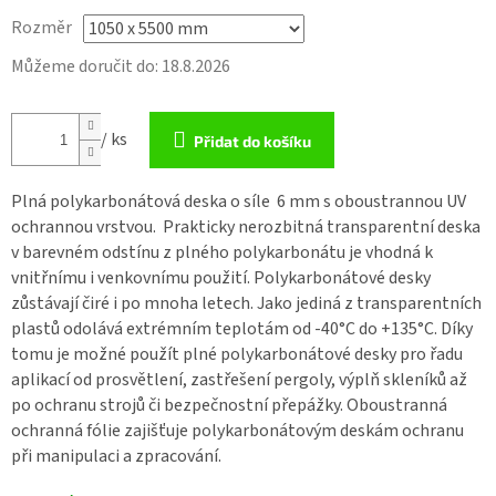
Rozměr
Můžeme doručit do:
18.8.2026
/ ks
Přidat do košíku
Plná polykarbonátová deska o síle 6 mm
s oboustrannou UV
ochrannou vrstvou. Prakticky nerozbitná transparentní deska
v barevném odstínu z
plného polykarbonátu
je vhodná k
vnitřnímu i venkovnímu použití.
Polykarbonátové desky
zůstávají čiré i po mnoha letech. Jako jediná z transparentních
plastů odolává extrémním teplotám od -40°C do +135°C. Díky
tomu je možné použít
plné polykarbonátové desky
pro řadu
aplikací od prosvětlení, zastřešení pergoly, výplň skleníků až
po ochranu strojů či bezpečnostní přepážky. Oboustranná
ochranná fólie zajišťuje
polykarbonátovým deskám
ochranu
při manipulaci a zpracování.