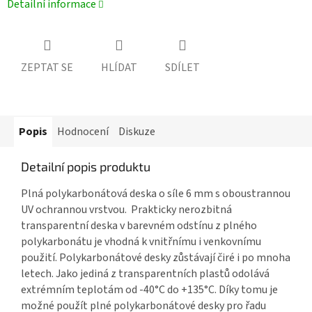
Detailní informace
ZEPTAT SE
HLÍDAT
SDÍLET
Popis
Hodnocení
Diskuze
Detailní popis produktu
Plná polykarbonátová deska o síle 6 mm
s oboustrannou
UV ochrannou vrstvou. Prakticky nerozbitná
transparentní deska v barevném odstínu z
plného
polykarbonátu
je vhodná k vnitřnímu i venkovnímu
použití.
Polykarbonátové desky
zůstávají čiré i po mnoha
letech. Jako jediná z transparentních plastů odolává
extrémním teplotám od -40°C do +135°C. Díky tomu je
možné použít
plné polykarbonátové desky
pro řadu