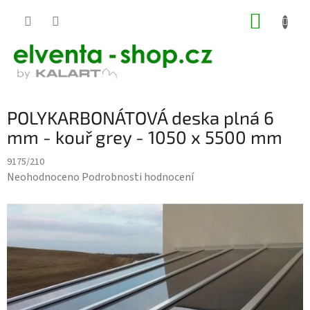
Přejít
NÁKUP
na
KOŠÍK
obsah
POLYKARBONÁTOVÁ deska plná 6
mm - kouř grey - 1050 x 5500 mm
9175/210
Průměrné
Neohodnoceno
Podrobnosti hodnocení
hodnocení
produktu
je
0,0
z
5
hvězdiček.