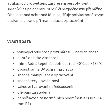
aplikací od prosvětlení, zastřešení pergoly, výplň
skleníků až po ochranu strojů či bezpečnostní přepážky.
Oboustranná ochranná fólie zajišťuje
polykarbonátovým
deskám
ochranu při manipulaci a zpracování.
VLASTNOSTI:
vynikající odolnost proti nárazu - nerozbitnost
dobré optické vlastnosti
mimořádná tepelná odolnost (od -40°C do +135°C)
oboustranná UV ochranná vrstva
snadná manipulace a opracování
snadná recyklovatelnost
vakuové tvarování s předsoušením
ohýbání za studena
nehořlavost za normálních podmínek B2 (síla 1-4
mm B1)