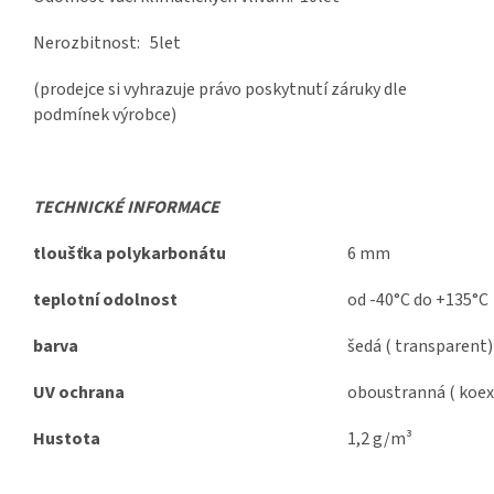
Nerozbitnost: 5let
(prodejce si vyhrazuje právo poskytnutí záruky dle
podmínek výrobce)
TECHNICKÉ INFORMACE
tloušťka polykarbonátu
6 mm
teplotní odolnost
od -40°C do +135°C
barva
šedá ( transparent)
UV ochrana
oboustranná ( koex
Hustota
1,2 g/m³