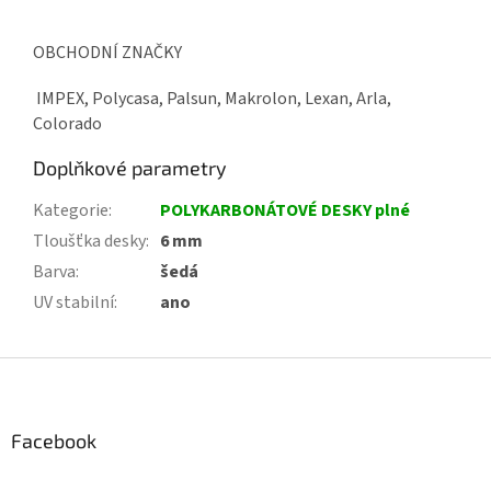
OBCHODNÍ ZNAČKY
IMPEX, Polycasa, Palsun, Makrolon, Lexan, Arla,
Colorado
Doplňkové parametry
Kategorie
:
POLYKARBONÁTOVÉ DESKY plné
Tloušťka desky
:
6 mm
Barva
:
šedá
UV stabilní
:
ano
Z
á
p
a
Facebook
t
í