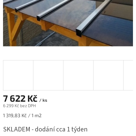
7 622 Kč
/ ks
6 299 Kč bez DPH
Měrná
1 319,83 Kč / 1 m2
cena:
SKLADEM - dodání cca 1 týden