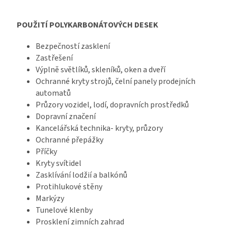
POUŽITÍ POLYKARBONÁTOVÝCH DESEK
Bezpečností zasklení
Zastřešení
Výplně světlíků, skleníků, oken a dveří
Ochranné kryty strojů, čelní panely prodejních
automatů
Průzory vozidel, lodí, dopravních prostředků
Dopravní značení
Kancelářská technika- kryty, průzory
Ochranné přepážky
Příčky
Kryty svítidel
Zasklívání lodžií a balkónů
Protihlukové stěny
Markýzy
Tunelové klenby
Prosklení zimních zahrad