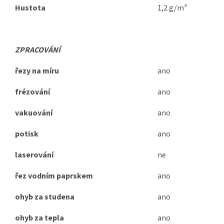
Hustota
1,2 g/m³
ZPRACOVÁNÍ
řezy na míru
ano
frézování
ano
vakuování
ano
potisk
ano
laserování
ne
řez vodním paprskem
ano
ohyb za studena
ano
ohyb za tepla
ano