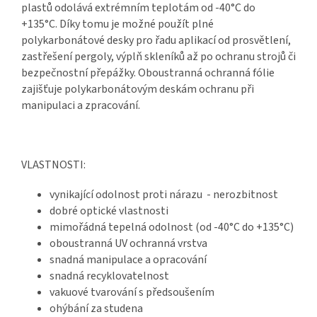
plastů odolává extrémním teplotám od -40°C do
+135°C. Díky tomu je možné použít
plné
polykarbonátové desky
pro řadu aplikací od prosvětlení,
zastřešení pergoly, výplň skleníků až po ochranu strojů či
bezpečnostní přepážky. Oboustranná ochranná fólie
zajišťuje
polykarbonátovým deskám
ochranu při
manipulaci a zpracování.
VLASTNOSTI:
vynikající odolnost proti nárazu - nerozbitnost
dobré optické vlastnosti
mimořádná tepelná odolnost (od -40°C do +135°C)
oboustranná UV ochranná vrstva
snadná manipulace a opracování
snadná recyklovatelnost
vakuové tvarování s předsoušením
ohýbání za studena