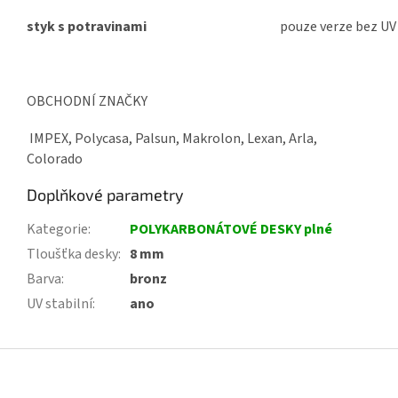
styk s potravinami
pouze verze bez UV
OBCHODNÍ ZNAČKY
IMPEX, Polycasa, Palsun, Makrolon, Lexan, Arla,
Colorado
Doplňkové parametry
Kategorie
:
POLYKARBONÁTOVÉ DESKY plné
Tloušťka desky
:
8 mm
Barva
:
bronz
UV stabilní
:
ano
Z
á
p