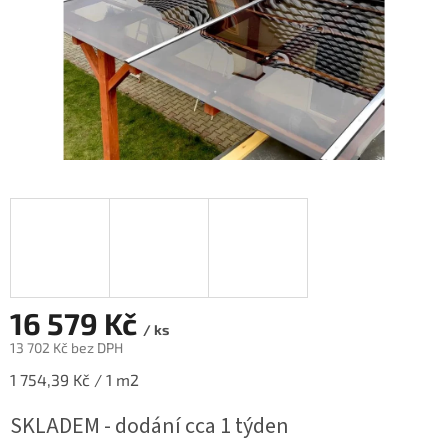
16 579 Kč
/ ks
13 702 Kč bez DPH
Měrná
1 754,39 Kč / 1 m2
cena:
SKLADEM - dodání cca 1 týden