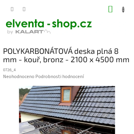
Přejít
NÁKUP
na
KOŠÍK
obsah
POLYKARBONÁTOVÁ deska plná 8
mm - kouř, bronz - 2100 x 4500 mm
0726_4
Průměrné
Neohodnoceno
Podrobnosti hodnocení
hodnocení
produktu
je
0,0
z
5
hvězdiček.