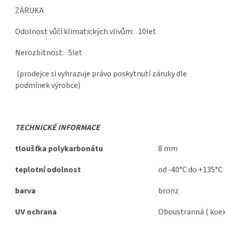
ZÁRUKA
Odolnost vůči klimatických vlivům: 10let
Nerozbitnost: 5let
(prodejce si vyhrazuje právo poskytnutí záruky dle
podmínek výrobce)
TECHNICKÉ INFORMACE
tloušťka polykarbonátu
8 mm
teplotní odolnost
od -40°C do +135°C
barva
bronz
UV ochrana
Oboustranná ( koex