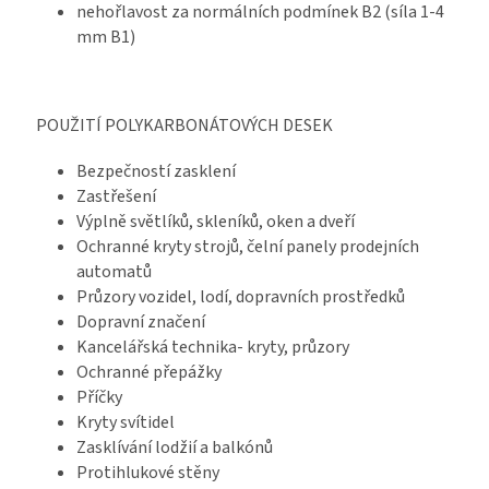
nehořlavost za normálních podmínek B2 (síla 1-4
mm B1)
POUŽITÍ POLYKARBONÁTOVÝCH DESEK
Bezpečností zasklení
Zastřešení
Výplně světlíků, skleníků, oken a dveří
Ochranné kryty strojů, čelní panely prodejních
automatů
Průzory vozidel, lodí, dopravních prostředků
Dopravní značení
Kancelářská technika- kryty, průzory
Ochranné přepážky
Příčky
Kryty svítidel
Zasklívání lodžií a balkónů
Protihlukové stěny