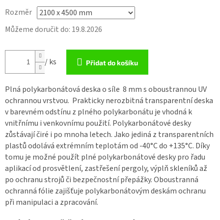
Rozměr
Můžeme doručit do:
19.8.2026
/ ks
Přidat do košíku
Plná polykarbonátová deska o síle 8 mm
s oboustrannou UV
ochrannou vrstvou. Prakticky nerozbitná transparentní deska
v barevném odstínu z
plného polykarbonátu
je vhodná k
vnitřnímu i venkovnímu použití.
Polykarbonátové desky
zůstávají čiré i po mnoha letech. Jako jediná z transparentních
plastů odolává extrémním teplotám od -40°C do +135°C. Díky
tomu je možné použít
plné polykarbonátové desky
pro řadu
aplikací od prosvětlení, zastřešení pergoly, výplň skleníků až
po ochranu strojů či bezpečnostní přepážky. Oboustranná
ochranná fólie zajišťuje
polykarbonátovým deskám
ochranu
při manipulaci a zpracování.