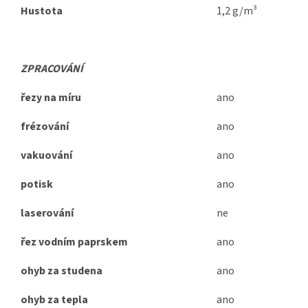
Hustota
1,2 g/m³
ZPRACOVÁNÍ
řezy na míru
ano
frézování
ano
vakuování
ano
potisk
ano
laserování
ne
řez vodním paprskem
ano
ohyb za studena
ano
ohyb za tepla
ano