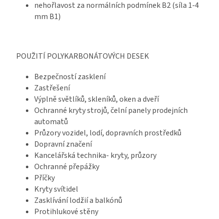
nehořlavost za normálních podmínek B2 (síla 1-4
mm B1)
POUŽITÍ POLYKARBONÁTOVÝCH DESEK
Bezpečností zasklení
Zastřešení
Výplně světlíků, skleníků, oken a dveří
Ochranné kryty strojů, čelní panely prodejních
automatů
Průzory vozidel, lodí, dopravních prostředků
Dopravní značení
Kancelářská technika- kryty, průzory
Ochranné přepážky
Příčky
Kryty svítidel
Zasklívání lodžií a balkónů
Protihlukové stěny