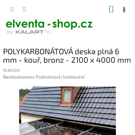
Přejít
NÁKUP
na
KOŠÍK
obsah
POLYKARBONÁTOVÁ deska plná 6
mm - kouř, bronz - 2100 x 4000 mm
9136/210
Průměrné
Neohodnoceno
Podrobnosti hodnocení
hodnocení
produktu
je
0,0
z
5
hvězdiček.