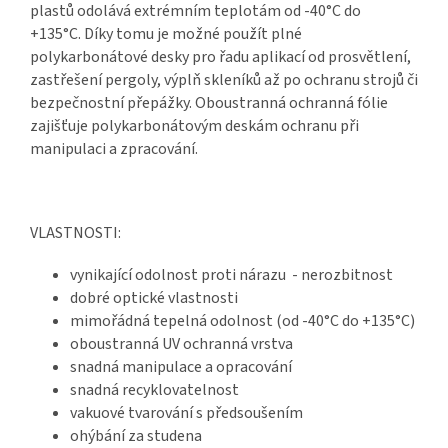
plastů odolává extrémním teplotám od -40°C do
+135°C. Díky tomu je možné použít
plné
polykarbonátové desky
pro řadu aplikací od prosvětlení,
zastřešení pergoly, výplň skleníků až po ochranu strojů či
bezpečnostní přepážky. Oboustranná ochranná fólie
zajišťuje
polykarbonátovým deskám
ochranu při
manipulaci a zpracování.
VLASTNOSTI:
vynikající odolnost proti nárazu - nerozbitnost
dobré optické vlastnosti
mimořádná tepelná odolnost (od -40°C do +135°C)
oboustranná UV ochranná vrstva
snadná manipulace a opracování
snadná recyklovatelnost
vakuové tvarování s předsoušením
ohýbání za studena