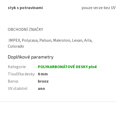
styk s potravinami
pouze verze bez UV
OBCHODNÍ ZNAČKY
IMPEX, Polycasa, Palsun, Makrolon, Lexan, Arla,
Colorado
Doplňkové parametry
Kategorie
:
POLYKARBONÁTOVÉ DESKY plné
Tloušťka desky
:
6 mm
Barva
:
bronz
UV stabilní
:
ano
Z
á
p