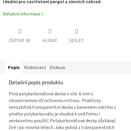
Ideální pro zastřešení pergol a zimních zahrad.
Detailní informace
ZEPTAT SE
HLÍDAT
SDÍLET
Popis
Hodnocení
Diskuze
Detailní popis produktu
Plná polykarbonátová deska o síle 6 mm
s
oboustrannou UV ochranou vrstvou. Prakticky
nerozbitná transparentní deska v barevném odstínu z
plného polykarbonátu
je vhodná k vnitřnímu i
venkovnímu použití.
Polykarbonátové desky
zůstávají
čiré i po mnoha letech. Jako jediná z transparentních