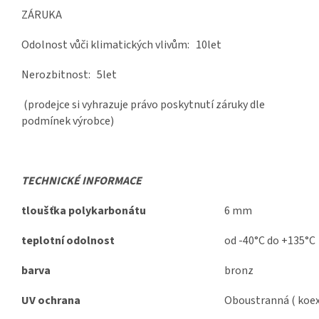
ZÁRUKA
Odolnost vůči klimatických vlivům: 10let
Nerozbitnost: 5let
(prodejce si vyhrazuje právo poskytnutí záruky dle
podmínek výrobce)
TECHNICKÉ INFORMACE
tloušťka polykarbonátu
6 mm
teplotní odolnost
od -40°C do +135°C
barva
bronz
UV ochrana
Oboustranná ( koex