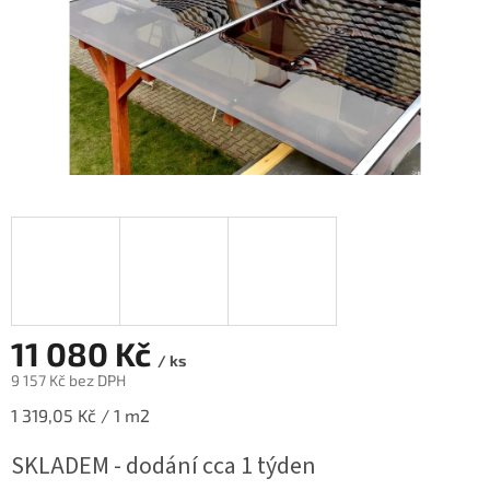
11 080 Kč
/ ks
9 157 Kč bez DPH
Měrná
1 319,05 Kč / 1 m2
cena:
SKLADEM - dodání cca 1 týden