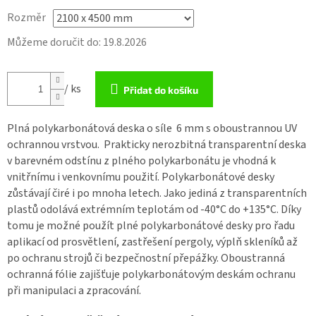
Rozměr
Můžeme doručit do:
19.8.2026
/ ks
Přidat do košíku
Plná polykarbonátová deska o síle 6 mm
s oboustrannou UV
ochrannou vrstvou. Prakticky nerozbitná transparentní deska
v barevném odstínu z
plného polykarbonátu
je vhodná k
vnitřnímu i venkovnímu použití.
Polykarbonátové desky
zůstávají čiré i po mnoha letech. Jako jediná z transparentních
plastů odolává extrémním teplotám od -40°C do +135°C. Díky
tomu je možné použít
plné polykarbonátové desky
pro řadu
aplikací od prosvětlení, zastřešení pergoly, výplň skleníků až
po ochranu strojů či bezpečnostní přepážky. Oboustranná
ochranná fólie zajišťuje
polykarbonátovým deskám
ochranu
při manipulaci a zpracování.