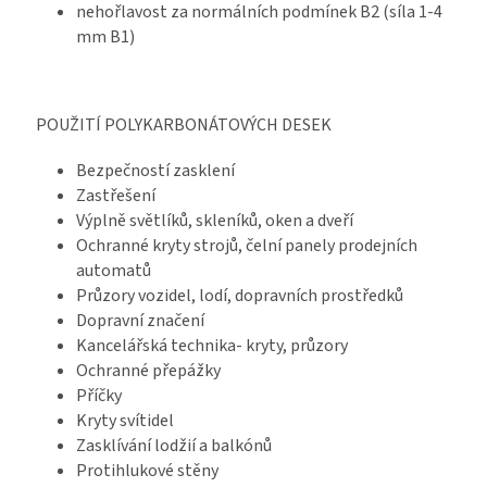
nehořlavost za normálních podmínek B2 (síla 1-4
mm B1)
POUŽITÍ POLYKARBONÁTOVÝCH DESEK
Bezpečností zasklení
Zastřešení
Výplně světlíků, skleníků, oken a dveří
Ochranné kryty strojů, čelní panely prodejních
automatů
Průzory vozidel, lodí, dopravních prostředků
Dopravní značení
Kancelářská technika- kryty, průzory
Ochranné přepážky
Příčky
Kryty svítidel
Zasklívání lodžií a balkónů
Protihlukové stěny