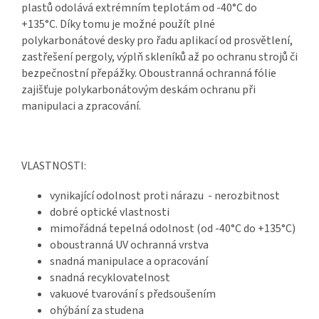
plastů odolává extrémním teplotám od -40°C do
+135°C. Díky tomu je možné použít
plné
polykarbonátové desky
pro řadu aplikací od prosvětlení,
zastřešení pergoly, výplň skleníků až po ochranu strojů či
bezpečnostní přepážky. Oboustranná ochranná fólie
zajišťuje
polykarbonátovým deskám
ochranu při
manipulaci a zpracování.
VLASTNOSTI:
vynikající odolnost proti nárazu - nerozbitnost
dobré optické vlastnosti
mimořádná tepelná odolnost (od -40°C do +135°C)
oboustranná UV ochranná vrstva
snadná manipulace a opracování
snadná recyklovatelnost
vakuové tvarování s předsoušením
ohýbání za studena