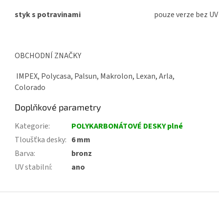
styk s potravinami
pouze verze bez UV
OBCHODNÍ ZNAČKY
IMPEX, Polycasa, Palsun, Makrolon, Lexan, Arla,
Colorado
Doplňkové parametry
Kategorie
:
POLYKARBONÁTOVÉ DESKY plné
Tloušťka desky
:
6 mm
Barva
:
bronz
UV stabilní
:
ano
Z
á
p