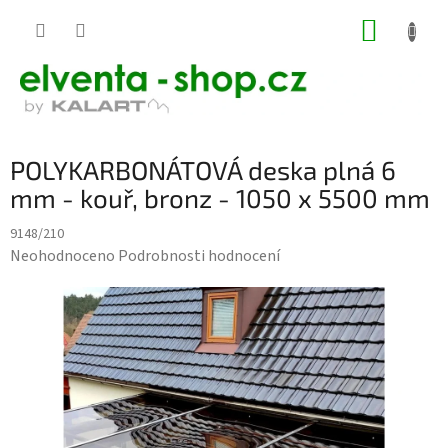
Přejít
NÁKUP
na
KOŠÍK
obsah
POLYKARBONÁTOVÁ deska plná 6
mm - kouř, bronz - 1050 x 5500 mm
9148/210
Průměrné
Neohodnoceno
Podrobnosti hodnocení
hodnocení
produktu
je
0,0
z
5
hvězdiček.