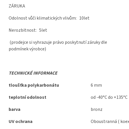
ZÁRUKA
Odolnost vůči klimatických vlivům: 10let
Nerozbitnost: 5let
(prodejce si vyhrazuje právo poskytnutí záruky dle
podmínek výrobce)
TECHNICKÉ INFORMACE
tloušťka polykarbonátu
6 mm
teplotní odolnost
od -40°C do +135°C
barva
bronz
UV ochrana
Oboustranná ( koex