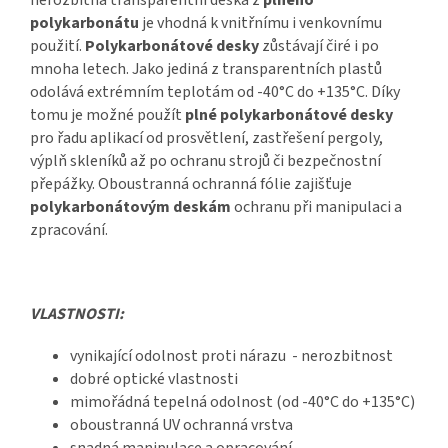
polykarbonátu
je vhodná k vnitřnímu i venkovnímu
použití.
Polykarbonátové desky
zůstávají čiré i po
mnoha letech. Jako jediná z transparentních plastů
odolává extrémním teplotám od -40°C do +135°C. Díky
tomu je možné použít
plné polykarbonátové desky
pro řadu aplikací od prosvětlení, zastřešení pergoly,
výplň skleníků až po ochranu strojů či bezpečnostní
přepážky. Oboustranná ochranná fólie zajišťuje
polykarbonátovým deskám
ochranu při manipulaci a
zpracování.
VLASTNOSTI:
vynikající odolnost proti nárazu - nerozbitnost
dobré optické vlastnosti
mimořádná tepelná odolnost (od -40°C do +135°C)
oboustranná UV ochranná vrstva
snadná manipulace a opracování