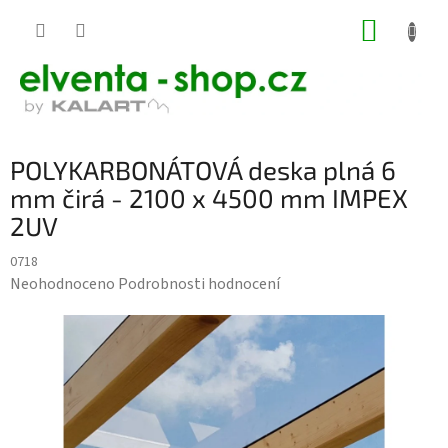
Přejít
NÁKUP
na
KOŠÍK
obsah
POLYKARBONÁTOVÁ deska plná 6
mm čirá - 2100 x 4500 mm IMPEX
2UV
0718
Průměrné
Neohodnoceno
Podrobnosti hodnocení
hodnocení
produktu
je
0,0
z
5
hvězdiček.