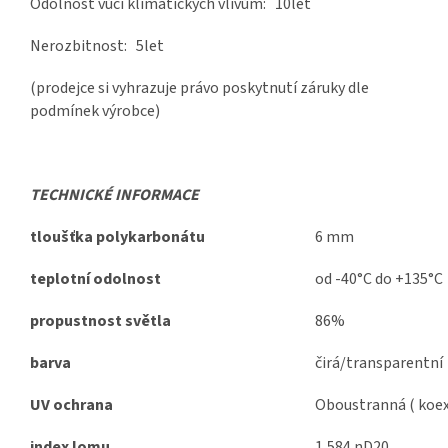
Odolnost vůči klimatických vlivům: 10let
Nerozbitnost: 5let
(prodejce si vyhrazuje právo poskytnutí záruky dle
podmínek výrobce)
TECHNICKÉ INFORMACE
tloušťka polykarbonátu
6 mm
teplotní odolnost
od -40°C do +135°C
propustnost světla
86%
barva
čirá/transparentní
UV ochrana
Oboustranná ( koex
index lomu
1,584 nD20