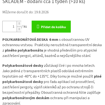
SKLADEM - dodání cca 1 týden
(>10 ks)
Můžeme doručit do:
19.8.2026
/ ks
Přidat do košíku
POLYKARBONÁTOVÁ DESKA 6 mm
s oboustrannou UV
ochrannou vrstvou. Prakticky nerozbitná transparentní deska
z
plného polykarbonátu
je vhodná především pro atypické
zastřešení pergol, altánů, bazénů a nejrůznějšího stání.
Polykarbonátové desky
zůstávají čiré i po mnoha letech.
Jako jediná z transparentních plastů odolává extrémním
teplotám od -40°C do +135°C. Díky tomu je možné použít
plné
polykarbonátové desky
pro řadu aplikací od prosvětlení,
zastřešení pergoly, výplň skleníků až po ochranu strojů či
bezpečnostní přepážky. Oboustranná ochranná fólie zajišťuje
polykarbonátovým deskám
ochranu při manipulaci a
zpracování.