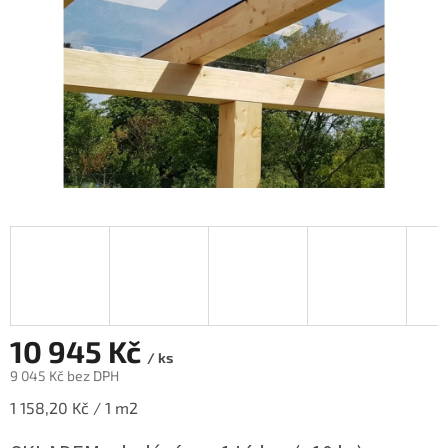
10 945 Kč
/ ks
9 045 Kč bez DPH
Měrná
1 158,20 Kč / 1 m2
cena: