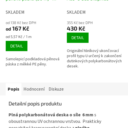
šedá
SKLADEM
SKLADEM
od 138 Kč bez DPH
355 Kč bez DPH
167 Kč
430 Kč
od
Měrná
od 5,57 Kč / 1 m
DETAIL
cena:
DETAIL
Originální hliníkový ukončovací
profil typu U určený k zakončení
Samolepicí podkladová pěnová
dutinkových polykarbonátových
páska z měkké PE pěny.
desek.
Popis
Hodnocení
Diskuze
Detailní popis produktu
Plná polykarbonátová deska o síle 6 mm
s
oboustrannou UV ochrannou vrstvou. Prakticky
nerozbitná transparentní deska z
plného