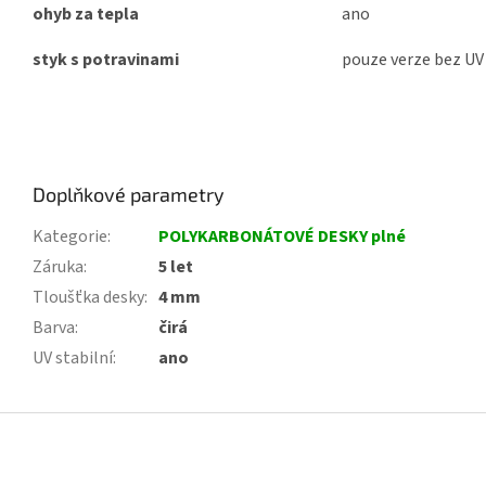
ohyb za tepla
ano
styk s potravinami
pouze verze bez UV
Doplňkové parametry
Kategorie
:
POLYKARBONÁTOVÉ DESKY plné
Záruka
:
5 let
Tloušťka desky
:
4 mm
Barva
:
čirá
UV stabilní
:
ano
Z
á
p