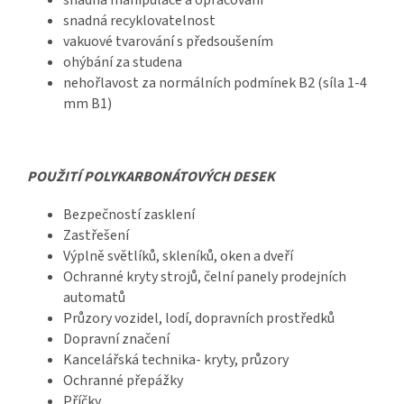
snadná recyklovatelnost
vakuové tvarování s předsoušením
ohýbání za studena
nehořlavost za normálních podmínek B2 (síla 1-4
mm B1)
POUŽITÍ POLYKARBONÁTOVÝCH DESEK
Bezpečností zasklení
Zastřešení
Výplně světlíků, skleníků, oken a dveří
Ochranné kryty strojů, čelní panely prodejních
automatů
Průzory vozidel, lodí, dopravních prostředků
Dopravní značení
Kancelářská technika- kryty, průzory
Ochranné přepážky
Příčky