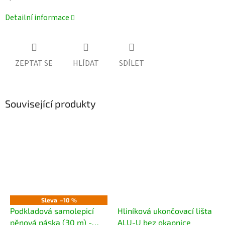
Detailní informace
ZEPTAT SE
HLÍDAT
SDÍLET
Související produkty
Sleva
–10 %
Podkladová samolepicí
Hliníková ukončovací lišta
pěnová páska (30 m) -
ALU-U bez okapnice