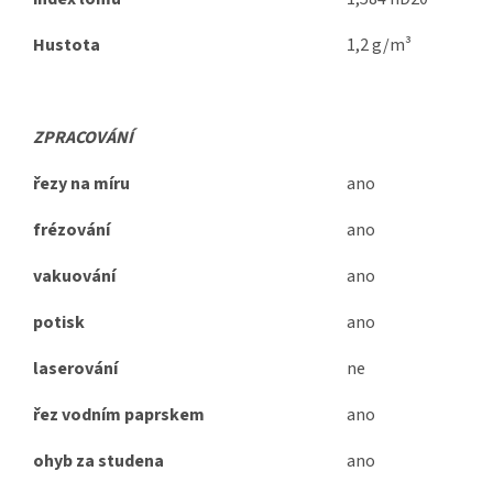
Hustota
1,2 g/m³
ZPRACOVÁNÍ
řezy na míru
ano
frézování
ano
vakuování
ano
potisk
ano
laserování
ne
řez vodním paprskem
ano
ohyb za studena
ano