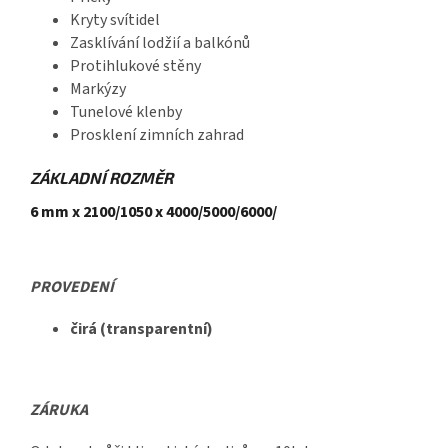
Kryty svítidel
Zasklívání lodžií a balkónů
Protihlukové stěny
Markýzy
Tunelové klenby
Prosklení zimních zahrad
ZÁKLADNÍ ROZMĚR
6 mm x
2100/1050 x 4000/5000/6000/
PROVEDENÍ
čirá (transparentní)
ZÁRUKA