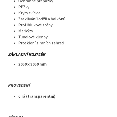
Ochranné přepážky
Příčky
Kryty svítidel
Zasklívání lodžií a balkónů
Protihlukové stěny
Markýzy
Tunelové klenby
Prosklení zimních zahrad
ZÁKLADNÍ ROZMĚR
2050 x 3050 mm
PROVEDENÍ
čirá (transparentní)