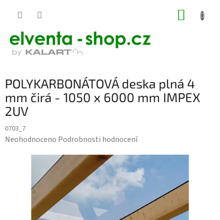
Přejít
NÁKUP
na
KOŠÍK
obsah
POLYKARBONÁTOVÁ deska plná 4
mm čirá - 1050 x 6000 mm IMPEX
2UV
0703_7
Průměrné
Neohodnoceno
Podrobnosti hodnocení
hodnocení
produktu
je
0,0
z
5
hvězdiček.