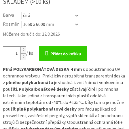
SKLADEM
(>10 ks)
Barva
Rozměr
Můžeme doručit do:
12.8.2026
/ ks
Přidat do košíku
Plná POLYKARBONÁTOVÁ DESKA 4
mm
s oboustrannou UV
ochrannou vrstvou. Prakticky nerozbitná transparentní deska
z
plného polykarbonátu
je vhodná k vnitřnímu i venkovnímu
použití.
Polykarbonátové desky
zůstávají čiré i po mnoha
letech. Jako jediná z transparentních plastů odolává
extrémním teplotám od -40°C do +135°C. Díky tomu je možné
použít
plné polykarbonátové desky
pro řadu aplikací od
prosvětlení, zastřešení pergoly, výplň skleníků až po ochranu
strojů či bezpečnostní přepážky. Oboustranná ochranná fólie
zajišťuje
polykarbonátovým deskám
ochranu při manipulaci