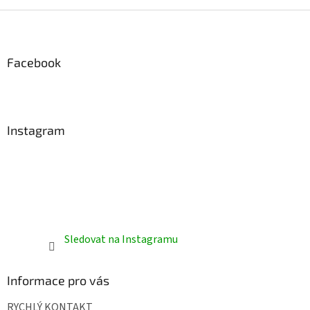
Z
á
p
a
Facebook
t
í
Instagram
Sledovat na Instagramu
Informace pro vás
RYCHLÝ KONTAKT