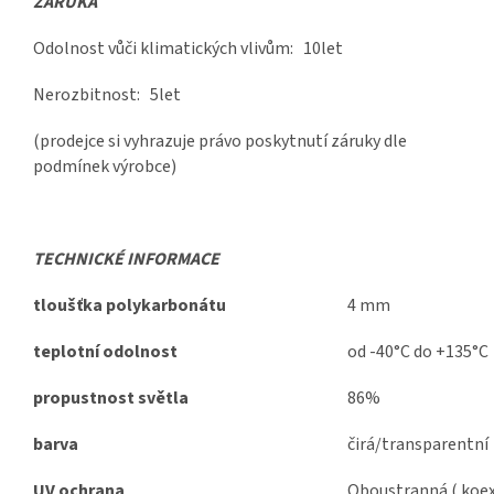
ZÁRUKA
Odolnost vůči klimatických vlivům: 10let
Nerozbitnost: 5let
(prodejce si vyhrazuje právo poskytnutí záruky dle
podmínek výrobce)
TECHNICKÉ INFORMACE
tloušťka polykarbonátu
4 mm
teplotní odolnost
od -40°C do +135°C
propustnost světla
86%
barva
čirá/transparentní
UV ochrana
Oboustranná ( koex