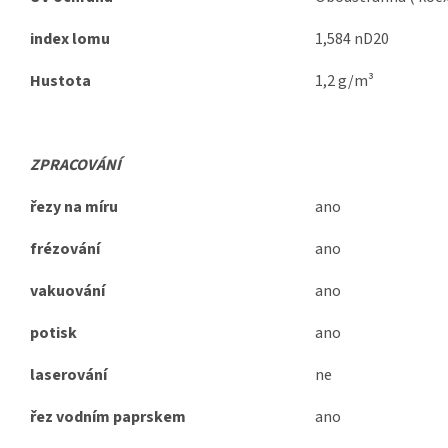
index lomu
1,584 nD20
Hustota
1,2 g/m³
ZPRACOVÁNÍ
řezy na míru
ano
frézování
ano
vakuování
ano
potisk
ano
laserování
ne
řez vodním paprskem
ano