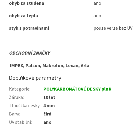
ohyb za studena
ano
ohyb za tepla
ano
styk s potravinami
pouze verze bez UV
OBCHODNÍ ZNAČKY
IMPEX, Palsun, Makrolon, Lexan, Arla
Doplňkové parametry
Kategorie
:
POLYKARBONÁTOVÉ DESKY plné
Záruka
:
10 let
Tloušťka desky
:
4 mm
Barva
:
čirá
UV stabilní
:
ano