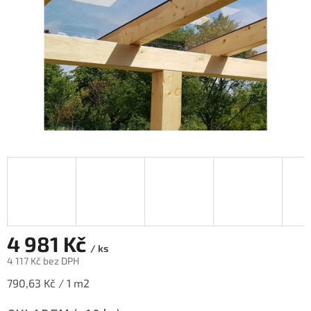
4 981 Kč
/ ks
4 117 Kč bez DPH
Měrná
790,63 Kč / 1 m2
cena: