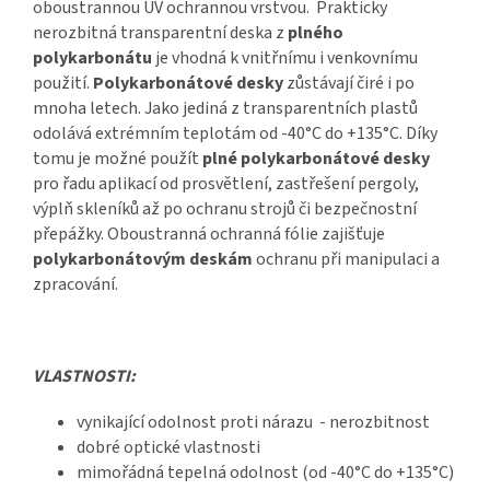
oboustrannou UV ochrannou vrstvou. Prakticky
nerozbitná transparentní deska z
plného
polykarbonátu
je vhodná k vnitřnímu i venkovnímu
použití.
Polykarbonátové desky
zůstávají čiré i po
mnoha letech. Jako jediná z transparentních plastů
odolává extrémním teplotám od -40°C do +135°C. Díky
tomu je možné použít
plné polykarbonátové desky
pro řadu aplikací od prosvětlení, zastřešení pergoly,
výplň skleníků až po ochranu strojů či bezpečnostní
přepážky. Oboustranná ochranná fólie zajišťuje
polykarbonátovým deskám
ochranu při manipulaci a
zpracování.
VLASTNOSTI:
vynikající odolnost proti nárazu - nerozbitnost
dobré optické vlastnosti
mimořádná tepelná odolnost (od -40°C do +135°C)