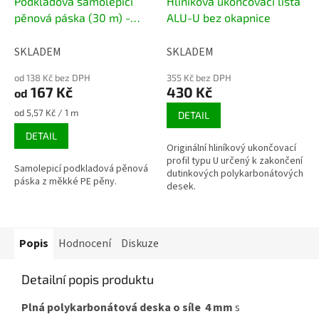
Podkladová samolepicí
Hliníková ukončovací lišta
pěnová páska (30 m) -
ALU-U bez okapnice
šedá
SKLADEM
SKLADEM
od 138 Kč bez DPH
355 Kč bez DPH
167 Kč
430 Kč
od
Měrná
od 5,57 Kč / 1 m
DETAIL
cena:
DETAIL
Originální hliníkový ukončovací
profil typu U určený k zakončení
Samolepicí podkladová pěnová
dutinkových polykarbonátových
páska z měkké PE pěny.
desek.
Popis
Hodnocení
Diskuze
Detailní popis produktu
Plná polykarbonátová deska o síle 4 mm
s