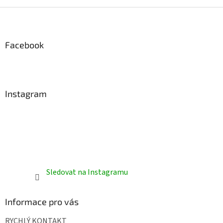
Z
á
p
a
Facebook
t
í
Instagram
Sledovat na Instagramu
Informace pro vás
RYCHLÝ KONTAKT