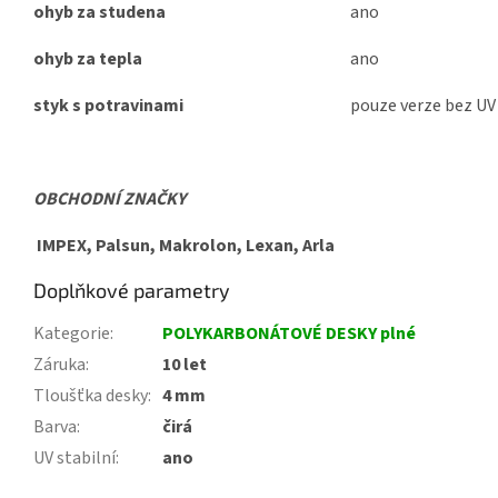
ohyb za studena
ano
ohyb za tepla
ano
styk s potravinami
pouze verze bez UV
OBCHODNÍ ZNAČKY
IMPEX, Palsun, Makrolon, Lexan, Arla
Doplňkové parametry
Kategorie
:
POLYKARBONÁTOVÉ DESKY plné
Záruka
:
10 let
Tloušťka desky
:
4 mm
Barva
:
čirá
UV stabilní
:
ano