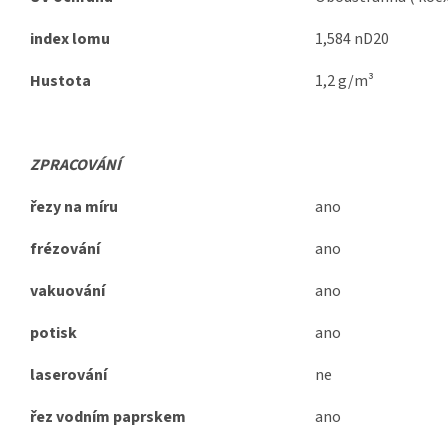
index lomu
1,584 nD20
Hustota
1,2 g/m³
ZPRACOVÁNÍ
řezy na míru
ano
frézování
ano
vakuování
ano
potisk
ano
laserování
ne
řez vodním paprskem
ano