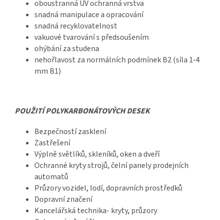
oboustranná UV ochranná vrstva
snadná manipulace a opracování
snadná recyklovatelnost
vakuové tvarování s předsoušením
ohýbání za studena
nehořlavost za normálních podmínek B2 (síla 1-4
mm B1)
POUŽITÍ POLYKARBONÁTOVÝCH DESEK
Bezpečností zasklení
Zastřešení
Výplně světlíků, skleníků, oken a dveří
Ochranné kryty strojů, čelní panely prodejních
automatů
Průzory vozidel, lodí, dopravních prostředků
Dopravní značení
Kancelářská technika- kryty, průzory