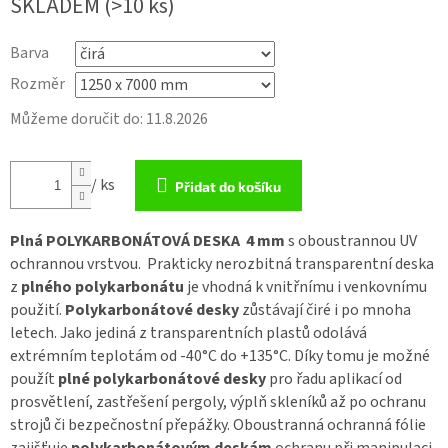
SKLADEM
(>10 ks)
Barva
Rozměr
Můžeme doručit do:
11.8.2026
/ ks
Přidat do košíku
Plná POLYKARBONÁTOVÁ DESKA 4
mm
s oboustrannou UV
ochrannou vrstvou. Prakticky nerozbitná transparentní deska
z
plného polykarbonátu
je vhodná k vnitřnímu i venkovnímu
použití.
Polykarbonátové desky
zůstávají čiré i po mnoha
letech. Jako jediná z transparentních plastů odolává
extrémním teplotám od -40°C do +135°C. Díky tomu je možné
použít
plné polykarbonátové desky
pro řadu aplikací od
prosvětlení, zastřešení pergoly, výplň skleníků až po ochranu
strojů či bezpečnostní přepážky. Oboustranná ochranná fólie
zajišťuje
polykarbonátovým deskám
ochranu při manipulaci