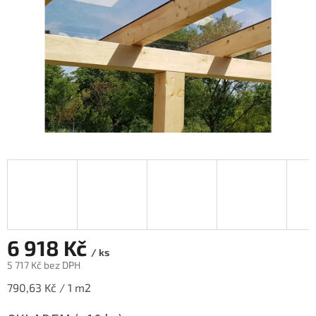
6 918 Kč
/ ks
5 717 Kč bez DPH
Měrná
790,63 Kč / 1 m2
cena: