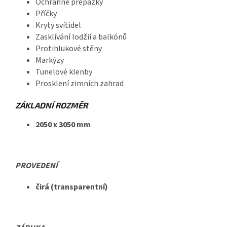
Ochranné přepážky
Příčky
Kryty svítidel
Zasklívání lodžií a balkónů
Protihlukové stěny
Markýzy
Tunelové klenby
Prosklení zimních zahrad
ZÁKLADNÍ ROZMĚR
2050 x 3050 mm
PROVEDENÍ
čirá (transparentní)