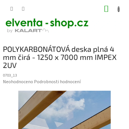
Přejít
NÁKUP
na
KOŠÍK
obsah
POLYKARBONÁTOVÁ deska plná 4
mm čirá - 1250 x 7000 mm IMPEX
2UV
0703_13
Průměrné
Neohodnoceno
Podrobnosti hodnocení
hodnocení
produktu
je
0,0
z
5
hvězdiček.