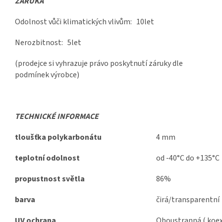
ZÁRUKA
Odolnost vůči klimatických vlivům: 10let
Nerozbitnost: 5let
(prodejce si vyhrazuje právo poskytnutí záruky dle
podmínek výrobce)
TECHNICKÉ INFORMACE
tloušťka polykarbonátu
4 mm
teplotní odolnost
od -40°C do +135°C
propustnost světla
86%
barva
čirá/transparentní
UV ochrana
Oboustranná ( koex