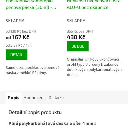
Podkladová samolepicí
Hliníková ukončovací lišta
pěnová páska (30 m) -
ALU-U bez okapnice
šedá
SKLADEM
SKLADEM
od 138 Kč bez DPH
355 Kč bez DPH
167 Kč
430 Kč
od
Měrná
od 5,57 Kč / 1 m
DETAIL
cena:
DETAIL
Originální hliníkový ukončovací
profil typu U určený k zakončení
Samolepicí podkladová pěnová
dutinkových polykarbonátových
páska z měkké PE pěny.
desek.
Popis
Hodnocení
Diskuze
Detailní popis produktu
Plná polykarbonátová deska o síle 4 mm
s