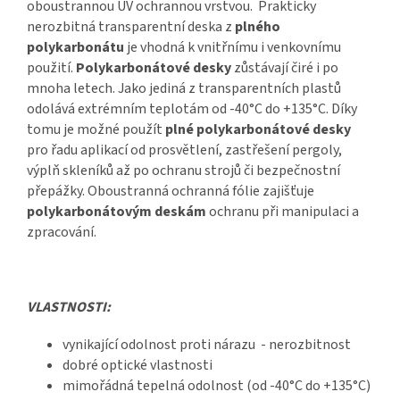
oboustrannou UV ochrannou vrstvou. Prakticky
nerozbitná transparentní deska z
plného
polykarbonátu
je vhodná k vnitřnímu i venkovnímu
použití.
Polykarbonátové desky
zůstávají čiré i po
mnoha letech. Jako jediná z transparentních plastů
odolává extrémním teplotám od -40°C do +135°C. Díky
tomu je možné použít
plné polykarbonátové desky
pro řadu aplikací od prosvětlení, zastřešení pergoly,
výplň skleníků až po ochranu strojů či bezpečnostní
přepážky. Oboustranná ochranná fólie zajišťuje
polykarbonátovým deskám
ochranu při manipulaci a
zpracování.
VLASTNOSTI:
vynikající odolnost proti nárazu - nerozbitnost
dobré optické vlastnosti
mimořádná tepelná odolnost (od -40°C do +135°C)