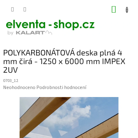
Přejít
NÁKUP
na
KOŠÍK
obsah
POLYKARBONÁTOVÁ deska plná 4
mm čirá - 1250 x 6000 mm IMPEX
2UV
0703_12
Průměrné
Neohodnoceno
Podrobnosti hodnocení
hodnocení
produktu
je
0,0
z
5
hvězdiček.