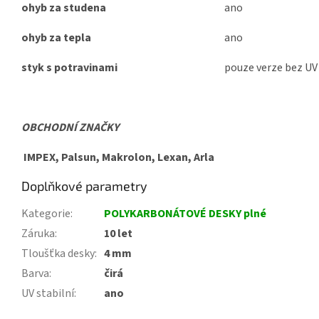
ohyb za studena
ano
ohyb za tepla
ano
styk s potravinami
pouze verze bez UV
OBCHODNÍ ZNAČKY
IMPEX, Palsun, Makrolon, Lexan, Arla
Doplňkové parametry
Kategorie
:
POLYKARBONÁTOVÉ DESKY plné
Záruka
:
10 let
Tloušťka desky
:
4 mm
Barva
:
čirá
UV stabilní
:
ano