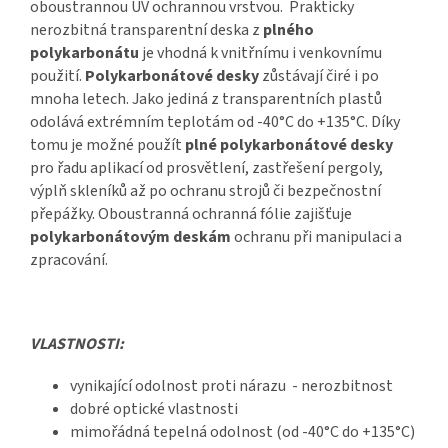
oboustrannou UV ochrannou vrstvou. Prakticky
nerozbitná transparentní deska z
plného
polykarbonátu
je vhodná k vnitřnímu i venkovnímu
použití.
Polykarbonátové desky
zůstávají čiré i po
mnoha letech. Jako jediná z transparentních plastů
odolává extrémním teplotám od -40°C do +135°C. Díky
tomu je možné použít
plné polykarbonátové desky
pro řadu aplikací od prosvětlení, zastřešení pergoly,
výplň skleníků až po ochranu strojů či bezpečnostní
přepážky. Oboustranná ochranná fólie zajišťuje
polykarbonátovým deskám
ochranu při manipulaci a
zpracování.
VLASTNOSTI:
vynikající odolnost proti nárazu - nerozbitnost
dobré optické vlastnosti
mimořádná tepelná odolnost (od -40°C do +135°C)