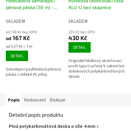
Podkladová samolepicí
Hliníková ukončovací lišta
pěnová páska (30 m) -
ALU-U bez okapnice
šedá
SKLADEM
SKLADEM
od 138 Kč bez DPH
355 Kč bez DPH
167 Kč
430 Kč
od
Měrná
od 5,57 Kč / 1 m
DETAIL
cena:
DETAIL
Originální hliníkový ukončovací
profil typu U určený k zakončení
Samolepicí podkladová pěnová
dutinkových polykarbonátových
páska z měkké PE pěny.
desek.
Popis
Hodnocení
Diskuze
Detailní popis produktu
Plná polykarbonátová deska o síle 4 mm
s