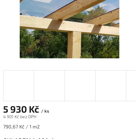
5 930 Kč
/ ks
4 901 Kč bez DPH
Měrná
790,67 Kč / 1 m2
cena: