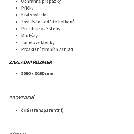
Ochranné přepážky
Příčky
Kryty svítidel
Zasklívání lodžií a balkónů
Protihlukové stěny
Markýzy
Tunelové klenby
Prosklení zimních zahrad
ZÁKLADNÍ ROZMĚR
2050 x 3050 mm
PROVEDENÍ
čirá (transparentní)