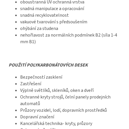
oboustranná UV ochranná vrstva
snadná manipulace a opracování
snadná recyklovatelnost
vakuové tvarování s předsoušením
ohýbání za studena
nehořlavost za normálních podmínek B2 (síla 1-4
mm B1)
POUŽITÍ POLYKARBONÁTOVÝCH DESEK
Bezpečností zasklení
Zastřešení
Výplně světlíků, skleníků, oken a dveří
Ochranné kryty strojů, čelní panely prodejních
automatů
Průzory vozidel, lodí, dopravních prostředků
Dopravní značení
Kancelářská technika- kryty, průzory