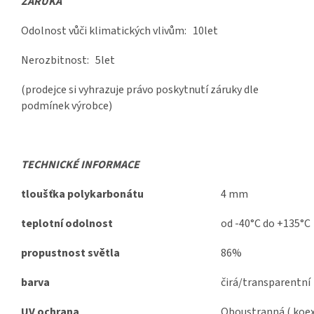
ZÁRUKA
Odolnost vůči klimatických vlivům: 10let
Nerozbitnost: 5let
(prodejce si vyhrazuje právo poskytnutí záruky dle
podmínek výrobce)
TECHNICKÉ INFORMACE
tloušťka polykarbonátu
4 mm
teplotní odolnost
od -40°C do +135°C
propustnost světla
86%
barva
čirá/transparentní
UV ochrana
Oboustranná ( koex