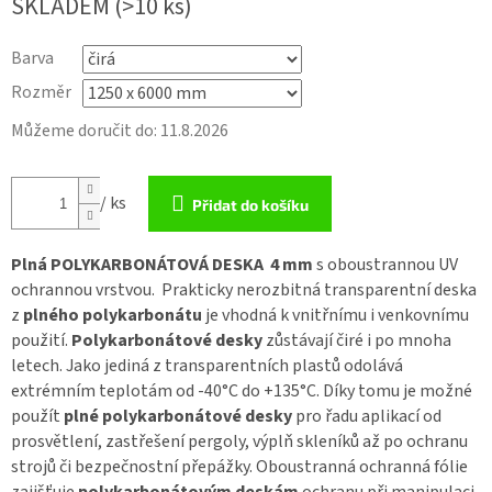
SKLADEM
(>10 ks)
Barva
Rozměr
Můžeme doručit do:
11.8.2026
/ ks
Přidat do košíku
Plná POLYKARBONÁTOVÁ DESKA 4
mm
s oboustrannou UV
ochrannou vrstvou. Prakticky nerozbitná transparentní deska
z
plného polykarbonátu
je vhodná k vnitřnímu i venkovnímu
použití.
Polykarbonátové desky
zůstávají čiré i po mnoha
letech. Jako jediná z transparentních plastů odolává
extrémním teplotám od -40°C do +135°C. Díky tomu je možné
použít
plné polykarbonátové desky
pro řadu aplikací od
prosvětlení, zastřešení pergoly, výplň skleníků až po ochranu
strojů či bezpečnostní přepážky. Oboustranná ochranná fólie
zajišťuje
polykarbonátovým deskám
ochranu při manipulaci