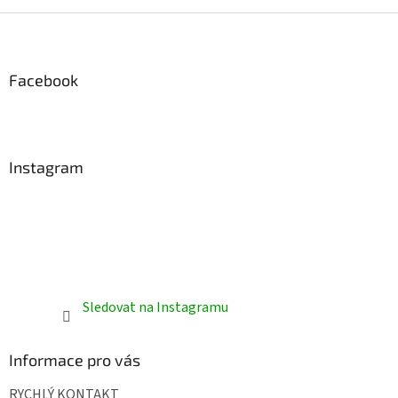
Z
á
p
a
Facebook
t
í
Instagram
Sledovat na Instagramu
Informace pro vás
RYCHLÝ KONTAKT