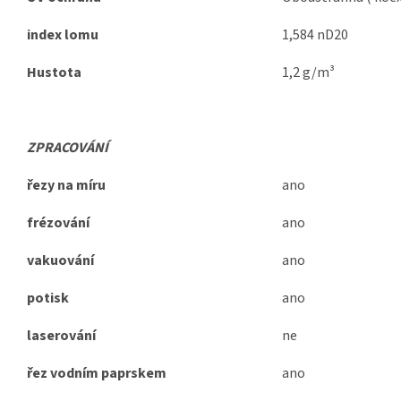
index lomu
1,584 nD20
Hustota
1,2 g/m³
ZPRACOVÁNÍ
řezy na míru
ano
frézování
ano
vakuování
ano
potisk
ano
laserování
ne
řez vodním paprskem
ano