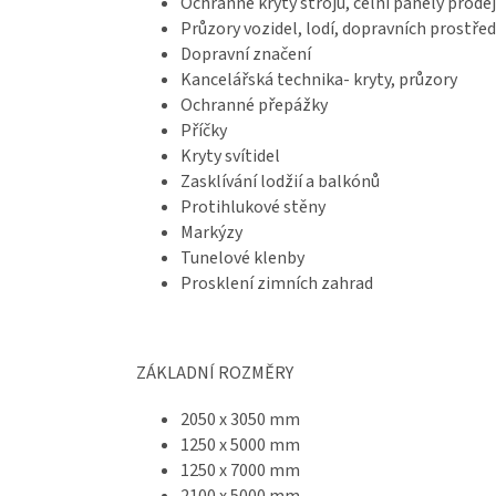
Ochranné kryty strojů, čelní panely prod
Průzory vozidel, lodí, dopravních prostře
Dopravní značení
Kancelářská technika- kryty, průzory
Ochranné přepážky
Příčky
Kryty svítidel
Zasklívání lodžií a balkónů
Protihlukové stěny
Markýzy
Tunelové klenby
Prosklení zimních zahrad
ZÁKLADNÍ ROZMĚRY
2050 x 3050 mm
1250 x 5000 mm
1250 x 7000 mm
2100 x 5000 mm