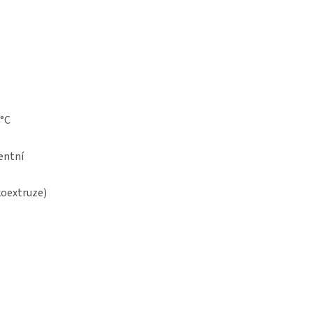
5°C
entní
koextruze)