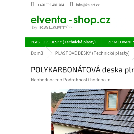
Přejít
+420 739 481 784
info@kalart.cz
na
obsah
PLASTOVÉ DESKY (Technické plasty)
ZPRACOVÁNÍ 
Domů
PLASTOVÉ DESKY (Technické plasty)
POLYKARBONÁTOVÁ deska plná
Průměrné
Neohodnoceno
Podrobnosti hodnocení
hodnocení
produktu
je
0,0
z
5
hvězdiček.