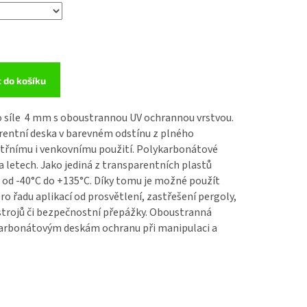
t do košíku
o síle 4 mm
s oboustrannou UV ochrannou vrstvou.
rentní deska v barevném odstínu z
plného
itřnímu i venkovnímu použití.
Polykarbonátové
a letech. Jako jediná z transparentních plastů
od -40°C do +135°C. Díky tomu je možné použít
ro řadu aplikací od prosvětlení, zastřešení pergoly,
strojů či bezpečnostní přepážky. Oboustranná
arbonátovým deskám
ochranu při manipulaci a