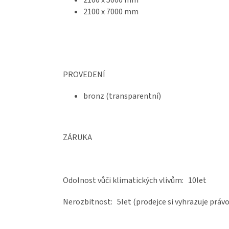
2100 x 7000 mm
PROVEDENÍ
bronz (transparentní)
ZÁRUKA
Odolnost vůči klimatických vlivům: 10let
Nerozbitnost: 5let
(prodejce si vyhrazuje práv