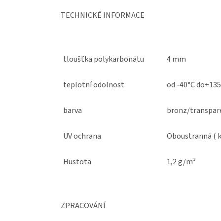
TECHNICKÉ INFORMACE
tloušťka polykarbonátu
4 mm
teplotní odolnost
od -40°C do+13
barva
bronz/transpar
UV ochrana
Oboustranná ( 
Hustota
1,2 g/m³
ZPRACOVÁNÍ