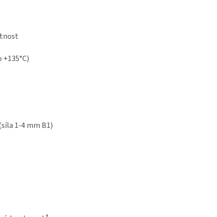
itnost
o +135°C)
síla 1-4 mm B1)