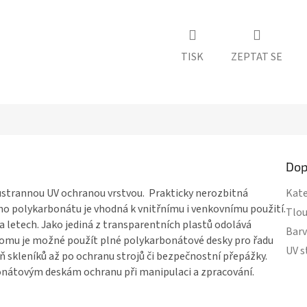
TISK
ZEPTAT SE
Dop
strannou UV ochranou vrstvou. Prakticky nerozbitná
Kate
ho polykarbonátu
je vhodná k vnitřnímu i venkovnímu použití.
Tlou
a letech. Jako jediná z transparentních plastů odolává
Bar
tomu je možné použít
plné polykarbonátové desky
pro řadu
UV s
lň skleníků až po ochranu strojů či bezpečnostní přepážky.
onátovým deskám
ochranu při manipulaci a zpracování.