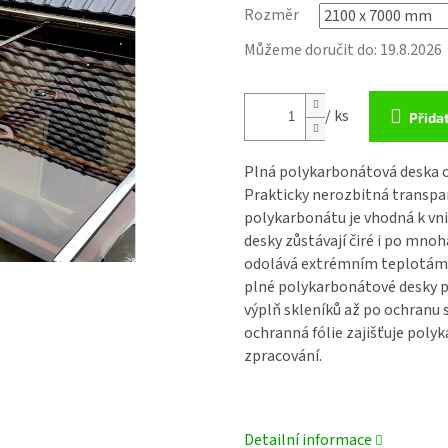
Rozměr
Můžeme doručit do:
19.8.2026
/ ks
Přida
Plná polykarbonátová deska 
Prakticky nerozbitná transpa
polykarbonátu
je vhodná k vn
desky
zůstávají čiré i po mnoh
odolává extrémním teplotám 
plné polykarbonátové desky
p
výplň skleníků až po ochranu 
ochranná fólie zajišťuje
polyk
zpracování.
Detailní informace