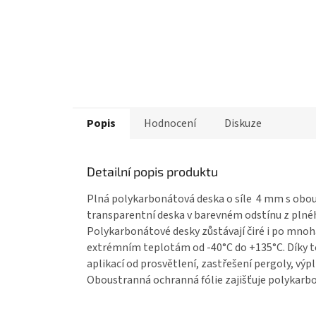
Popis
Hodnocení
Diskuze
Detailní popis produktu
Plná polykarbonátová deska o síle 4 mm
s obou
transparentní deska v barevném odstínu z
plné
Polykarbonátové desky
zůstávají čiré i po mnoh
extrémním teplotám od -40°C do +135°C. Díky 
aplikací od prosvětlení, zastřešení pergoly, výp
Oboustranná ochranná fólie zajišťuje
polykarb