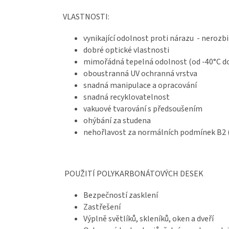
VLASTNOSTI:
vynikající odolnost proti nárazu - nerozb
dobré optické vlastnosti
mimořádná tepelná odolnost (od -40°C d
oboustranná UV ochranná vrstva
snadná manipulace a opracování
snadná recyklovatelnost
vakuové tvarování s předsoušením
ohýbání za studena
nehořlavost za normálních podmínek B2 (
POUŽITÍ POLYKARBONÁTOVÝCH DESEK
Bezpečností zasklení
Zastřešení
Výplně světlíků, skleníků, oken a dveří