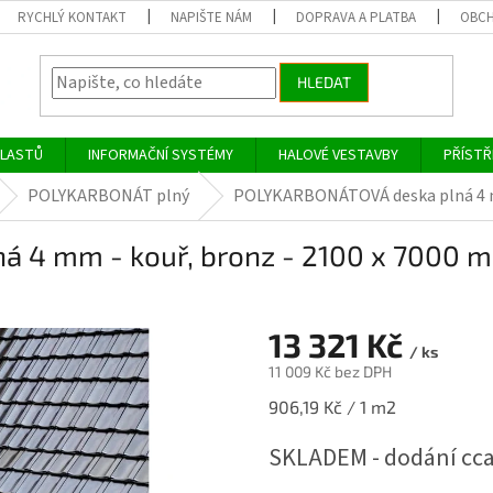
RYCHLÝ KONTAKT
NAPIŠTE NÁM
DOPRAVA A PLATBA
OBCH
HLEDAT
PLASTŮ
INFORMAČNÍ SYSTÉMY
HALOVÉ VESTAVBY
PŘÍSTŘ
POLYKARBONÁT plný
POLYKARBONÁTOVÁ deska plná 4 mm
 4 mm - kouř, bronz - 2100 x 7000 
13 321 Kč
/ ks
11 009 Kč bez DPH
Měrná
906,19 Kč / 1 m2
cena:
SKLADEM - dodání cca