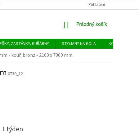
Přihlášení
ODNÍ PODMÍNKY
PODMÍNKY OCHRANY OSOBNÍCH ÚDAJŮ
SLUŽBY -
NÁKUPNÍ
Prázdný košík
KOŠÍK
EŠKY, ZASTÁVKY, KUŘÁRNY
STOJANY NA KOLA
KONTAKTY
 - kouř, bronz - 2100 x 7000 mm
mm
0730_12
 1 týden