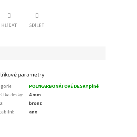
HLÍDAT
SDÍLET
lňkové parametry
gorie
:
POLYKARBONÁTOVÉ DESKY plné
šťka desky
:
4 mm
va
:
bronz
tabilní
:
ano