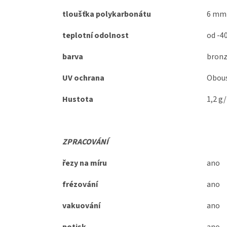
tloušťka polykarbonátu
6 mm
teplotní odolnost
od -4
barva
bron
UV ochrana
Obous
Hustota
1,2 g
ZPRACOVÁNÍ
řezy na míru
ano
frézování
ano
vakuování
ano
potisk
ano