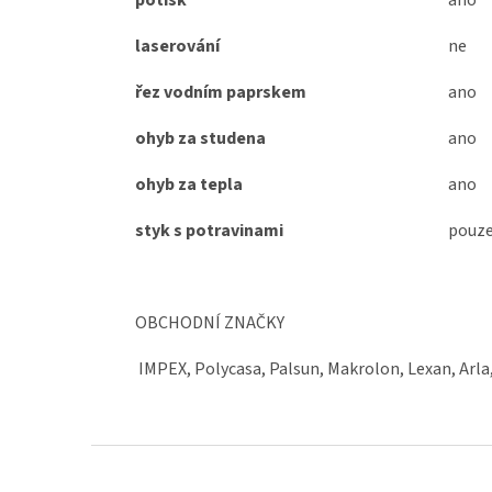
laserování
ne
řez vodním paprskem
ano
ohyb za studena
ano
ohyb za tepla
ano
styk s potravinami
pouze
OBCHODNÍ ZNAČKY
IMPEX, Polycasa, Palsun, Makrolon, Lexan, Arla
Z
á