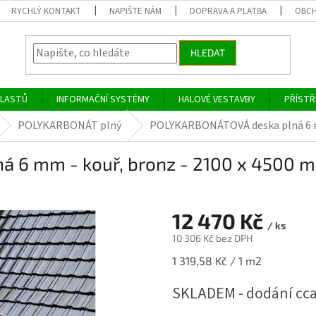
RYCHLÝ KONTAKT
NAPIŠTE NÁM
DOPRAVA A PLATBA
OBCH
HLEDAT
PLASTŮ
INFORMAČNÍ SYSTÉMY
HALOVÉ VESTAVBY
PŘÍSTŘ
POLYKARBONÁT plný
POLYKARBONÁTOVÁ deska plná 6 mm
 6 mm - kouř, bronz - 2100 x 4500 
12 470 Kč
/ ks
10 306 Kč bez DPH
Měrná
1 319,58 Kč / 1 m2
cena:
SKLADEM - dodání cca