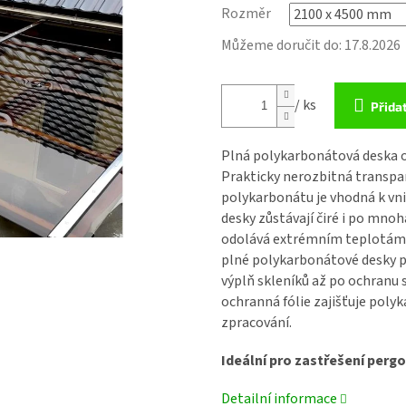
Rozměr
Můžeme doručit do:
17.8.2026
/ ks
Přida
Plná polykarbonátová deska 
Prakticky nerozbitná transpa
polykarbonátu
je vhodná k vn
desky
zůstávají čiré i po mnoh
odolává extrémním teplotám 
plné polykarbonátové desky
p
výplň skleníků až po ochranu 
ochranná fólie zajišťuje
polyk
zpracování.
Ideální pro zastřešení pergo
Detailní informace