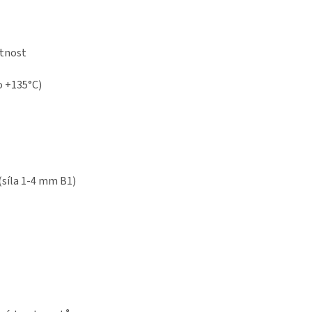
itnost
o +135°C)
síla 1-4 mm B1)