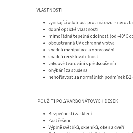
VLASTNOSTI:
vynikající odolnost proti nárazu - nerozb
dobré optické vlastnosti
mimořádná tepelná odolnost (od -40°C d
oboustranná UV ochranná vrstva
snadná manipulace a opracování
snadná recyklovatelnost
vakuové tvarování s předsoušením
ohýbání za studena
nehořlavost za normálních podmínek B2 (
POUŽITÍ POLYKARBONÁTOVÝCH DESEK
Bezpečností zasklení
Zastřešení
Výplně světlíků, skleníků, oken a dveří