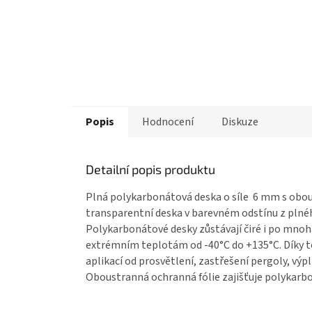
Popis
Hodnocení
Diskuze
Detailní popis produktu
Plná polykarbonátová deska o síle 6 mm
s obou
transparentní deska v barevném odstínu z
plné
Polykarbonátové desky
zůstávají čiré i po mnoh
extrémním teplotám od -40°C do +135°C. Díky 
aplikací od prosvětlení, zastřešení pergoly, výp
Oboustranná ochranná fólie zajišťuje
polykarb