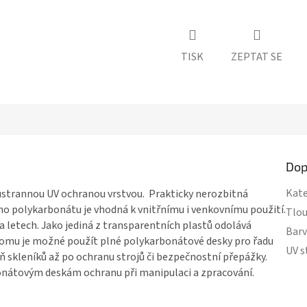
TISK
ZEPTAT SE
Dop
Kate
strannou UV ochranou vrstvou. Prakticky nerozbitná
ho polykarbonátu
je vhodná k vnitřnímu i venkovnímu použití.
Tlou
a letech. Jako jediná z transparentních plastů odolává
Bar
tomu je možné použít
plné polykarbonátové desky
pro řadu
UV s
lň skleníků až po ochranu strojů či bezpečnostní přepážky.
onátovým deskám
ochranu při manipulaci a zpracování.