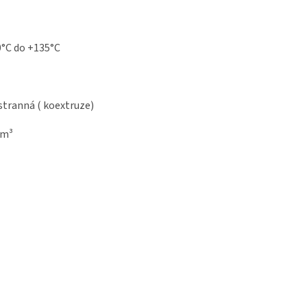
0°C do +135°C
z
tranná ( koextruze)
/m³