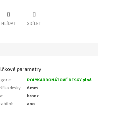
HLÍDAT
SDÍLET
lňkové parametry
gorie
:
POLYKARBONÁTOVÉ DESKY plné
šťka desky
:
6 mm
va
:
bronz
tabilní
:
ano