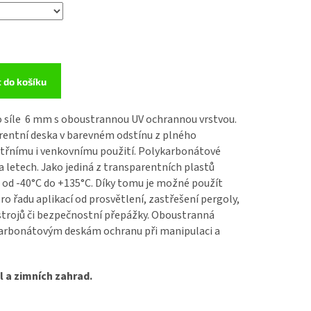
t do košíku
o síle 6 mm
s oboustrannou UV ochrannou vrstvou.
rentní deska v barevném odstínu z
plného
itřnímu i venkovnímu použití.
Polykarbonátové
a letech. Jako jediná z transparentních plastů
od -40°C do +135°C. Díky tomu je možné použít
ro řadu aplikací od prosvětlení, zastřešení pergoly,
strojů či bezpečnostní přepážky. Oboustranná
arbonátovým deskám
ochranu při manipulaci a
l a zimních zahrad.