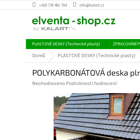
Přejít
+420 739 481 784
info@kalart.cz
na
obsah
PLASTOVÉ DESKY (Technické plasty)
ZPRACOVÁNÍ 
Domů
PLASTOVÉ DESKY (Technické plasty)
POLYKARBONÁTOVÁ deska plná
Průměrné
Neohodnoceno
Podrobnosti hodnocení
hodnocení
produktu
je
0,0
z
5
hvězdiček.