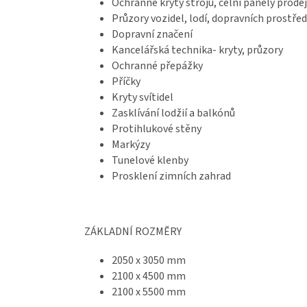
Ochranné kryty strojů, čelní panely prod
Průzory vozidel, lodí, dopravních prostře
Dopravní značení
Kancelářská technika- kryty, průzory
Ochranné přepážky
Příčky
Kryty svítidel
Zasklívání lodžií a balkónů
Protihlukové stěny
Markýzy
Tunelové klenby
Prosklení zimních zahrad
ZÁKLADNÍ ROZMĚRY
2050 x 3050 mm
2100 x 4500 mm
2100 x 5500 mm