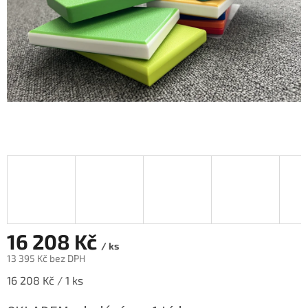
16 208 Kč
/ ks
13 395 Kč bez DPH
Měrná
16 208 Kč / 1 ks
cena: