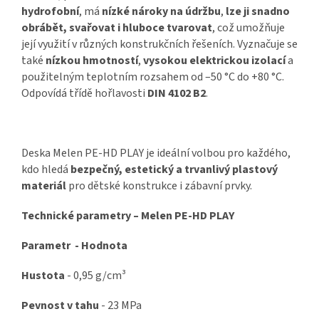
hydrofobní
, má
nízké nároky na údržbu
,
lze ji snadno
obrábět, svařovat i hluboce tvarovat
, což umožňuje
její využití v různých konstrukčních řešeních. Vyznačuje se
také
nízkou hmotností
,
vysokou elektrickou izolací
a
použitelným teplotním rozsahem od –50 °C do +80 °C.
Odpovídá třídě hořlavosti
DIN 4102 B2
.
Deska Melen PE-HD PLAY je ideální volbou pro každého,
kdo hledá
bezpečný, estetický a trvanlivý plastový
materiál
pro dětské konstrukce i zábavní prvky.
Technické parametry – Melen PE-HD PLAY
Parametr - Hodnota
Hustota
- 0,95 g/cm³
Pevnost v tahu
- 23 MPa