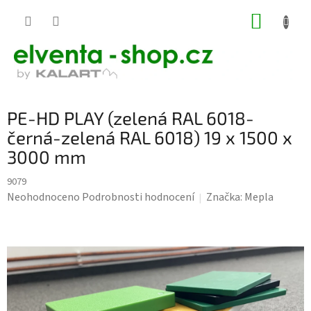
Přejít
NÁKUP
na
KOŠÍK
obsah
PE-HD PLAY (zelená RAL 6018-
černá-zelená RAL 6018) 19 x 1500 x
3000 mm
9079
Průměrné
Neohodnoceno
Podrobnosti hodnocení
Značka:
Mepla
hodnocení
produktu
je
0,0
z
5
hvězdiček.