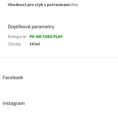
Vhodnost pro styk s potravinami
Ano
Doplňkové parametry
Kategorie
:
PE-HD COEX PLAY
Záruka
:
10 let
Z
á
p
a
Facebook
t
í
Instagram