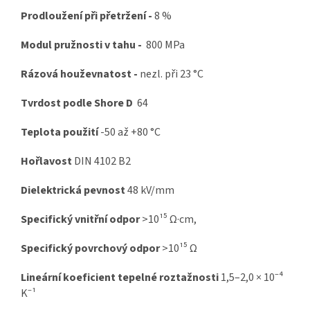
Prodloužení při přetržení -
8 %
Modul pružnosti v tahu -
800 MPa
Rázová houževnatost -
nezl. při
23 °C
Tvrdost podle Shore D
64
Teplota použití
-50 až +80 °C
Hořlavost
DIN 4102 B2
Dielektrická pevnost
48 kV/mm
Specifický vnitřní odpor
>10¹⁵ Ω·cm,
Specifický povrchový odpor
>10¹⁵ Ω
Lineární koeficient tepelné roztažnosti
1,5–2,0 × 10⁻⁴
K⁻¹