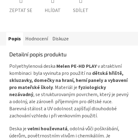
ZEPTAT SE
HLÍDAT
SDÍLET
Popis
Hodnocení
Diskuze
Detailní popis produktu
Polyethylenová deska
Melen PE-HD PLAY
v atraktivní
kombinaci byla vyvinuta pro použití na
dětská hřiště,
skluzavky, domečky na hraní, herní panely a vybavení
pro mateřské školy
. Materiál je
fyziologicky
nezávadný
, se strukturovaným povrchem, který je pevný
a odolný, ale zároveň příjemným pro dětské ruce.
Barevná stálost a UV odolnost zajišťují dlouhodobé
zachování vzhledu i při venkovním použití.
Deska je
velmi houževnatá
, odolná vůči poškrábání,
úderům, povětrnostním vlivům i chemikáliím. Je