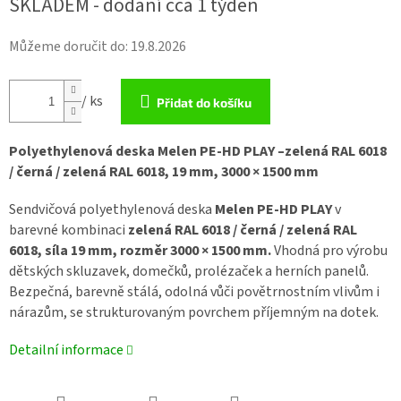
SKLADEM - dodání cca 1 týden
Můžeme doručit do:
19.8.2026
/ ks
Přidat do košíku
Polyethylenová deska Melen PE-HD PLAY –
zelená RAL 6018
/ černá / zelená RAL 6018, 19 mm, 3000 × 1500 mm
Sendvičová polyethylenová deska
Melen PE-HD PLAY
v
barevné kombinaci
zelená RAL 6018 / černá / zelená RAL
6018,
síla 19 mm, rozměr 3000 × 1500 mm.
Vhodná pro výrobu
dětských skluzavek, domečků, prolézaček a herních panelů.
Bezpečná, barevně stálá, odolná vůči povětrnostním vlivům i
nárazům, se strukturovaným povrchem příjemným na dotek.
Detailní informace