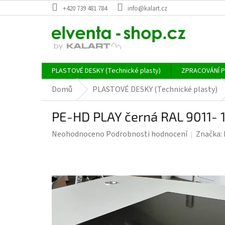
Přejít
+420 739 481 784
info@kalart.cz
na
obsah
PLASTOVÉ DESKY (Technické plasty)
ZPRACOVÁNÍ 
Domů
PLASTOVÉ DESKY (Technické plasty)
PE-HD PLAY černá RAL 9011- 
Průměrné
Neohodnoceno
Podrobnosti hodnocení
Značka:
hodnocení
produktu
je
0,0
z
5
hvězdiček.