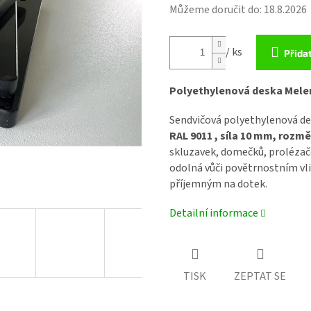
Můžeme doručit do:
18.8.2026
/ ks
Přida
Polyethylenová deska Melen
Sendvičová polyethylenová d
RAL 9011 ,
síla 10 mm, rozmě
skluzavek, domečků, prolézače
odolná vůči povětrnostním v
příjemným na dotek.
Detailní informace
TISK
ZEPTAT SE