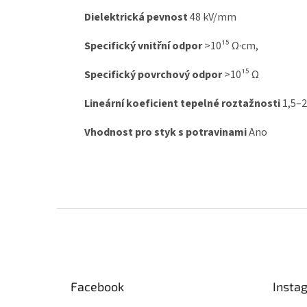
Dielektrická pevnost
48 kV/mm
Specifický vnitřní odpor
>10¹⁵ Ω·cm,
Specifický povrchový odpor
>10¹⁵ Ω
Lineární koeficient tepelné roztažnosti
1,5–2
Vhodnost pro styk s potravinami
Ano
Z
á
p
a
t
Facebook
Insta
í