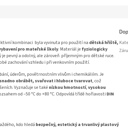
Dop
aktivní kombinaci byla vyvinuta pro použití na
dětská hřiště,
Kate
 vybavení pro mateřské školy
. Materiál je
fyziologicky
Zár
 je pevný a odolný, ale zároveň příjemným pro dětské ruce.
obé zachování vzhledu i při venkovním použití.
ábání, úderům, povětrnostním vlivům i chemikáliím. Je
i snadno obrábět, svařovat i hluboce tvarovat
, což
ešeních. Vyznačuje se také
nízkou hmotností
,
vysokou
zsahem od –50 °C do +80 °C. Odpovídá třídě hořlavosti
DIN
každého, kdo hledá
bezpečný, estetický a trvanlivý plastový