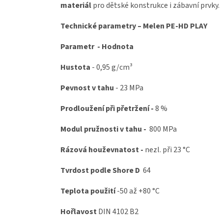
materiál
pro dětské konstrukce i zábavní prvky.
Technické parametry – Melen PE-HD PLAY
Parametr - Hodnota
Hustota
- 0,95 g/cm³
Pevnost v tahu
- 23 MPa
Prodloužení při přetržení -
8 %
Modul pružnosti v tahu -
800 MPa
Rázová houževnatost -
nezl. při
23 °C
Tvrdost podle Shore D
64
Teplota použití
-50 až +80 °C
Hořlavost
DIN 4102 B2