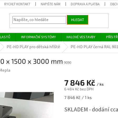
RYCHLÝ KONTAKT
NAPIŠTE NÁM
DOPRAVA A PLATBA
OBCH
HLEDAT
PLASTŮ
INFORMAČNÍ SYSTÉMY
HALOVÉ VESTAVBY
PŘÍSTŘ
PE-HD PLAY pro dětská hřiště
PE-HD PLAY černá RAL 901
10 x 1500 x 3000 mm
9090
Mepla
7 846 Kč
/ ks
6 484 Kč bez DPH
Měrná
7 846 Kč / 1 ks
cena:
SKLADEM - dodání cca