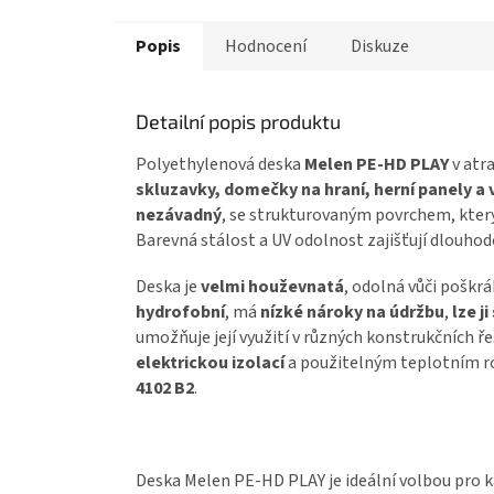
Popis
Hodnocení
Diskuze
Detailní popis produktu
Polyethylenová deska
Melen PE-HD PLAY
v atr
skluzavky, domečky na hraní, herní panely a
nezávadný
, se strukturovaným povrchem, který
Barevná stálost a UV odolnost zajišťují dlouhod
Deska je
velmi houževnatá
, odolná vůči poškr
hydrofobní
, má
nízké nároky na údržbu
,
lze j
umožňuje její využití v různých konstrukčních ř
elektrickou izolací
a použitelným teplotním ro
4102 B2
.
Deska Melen PE-HD PLAY je ideální volbou pro 