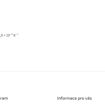
,0 × 10⁻⁴ K⁻¹
gram
Informace pro vás