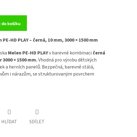
t do košíku
 PE-HD PLAY – černá, 10 mm, 3000 × 1500 mm
eska
Melen PE-HD PLAY
v barevné kombinaci
černá
r 3000 × 1500 mm.
Vhodná pro výrobu dětských
k a herních panelů. Bezpečná, barevně stálá,
livům i nárazům, se strukturovaným povrchem
HLÍDAT
SDÍLET