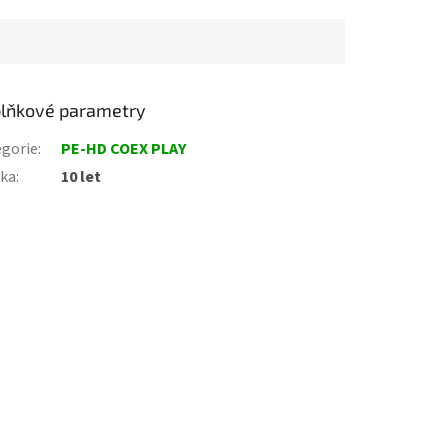
lňkové parametry
gorie
:
PE-HD COEX PLAY
uka
:
10 let