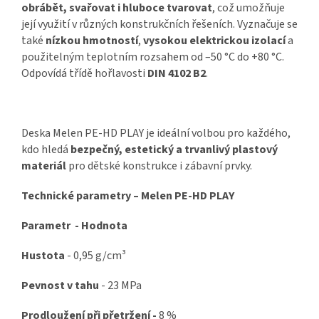
obrábět, svařovat i hluboce tvarovat
, což umožňuje
její využití v různých konstrukčních řešeních. Vyznačuje se
také
nízkou hmotností
,
vysokou elektrickou izolací
a
použitelným teplotním rozsahem od –50 °C do +80 °C.
Odpovídá třídě hořlavosti
DIN 4102 B2
.
Deska Melen PE-HD PLAY je ideální volbou pro každého,
kdo hledá
bezpečný, estetický a trvanlivý plastový
materiál
pro dětské konstrukce i zábavní prvky.
Technické parametry – Melen PE-HD PLAY
Parametr - Hodnota
Hustota
- 0,95 g/cm³
Pevnost v tahu
- 23 MPa
Prodloužení při přetržení -
8 %