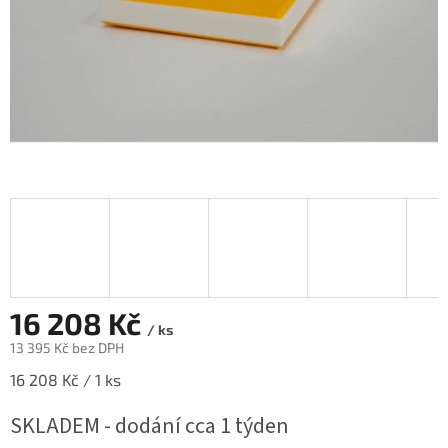
16 208 Kč
/ ks
13 395 Kč bez DPH
Měrná
16 208 Kč / 1 ks
cena:
SKLADEM - dodání cca 1 týden