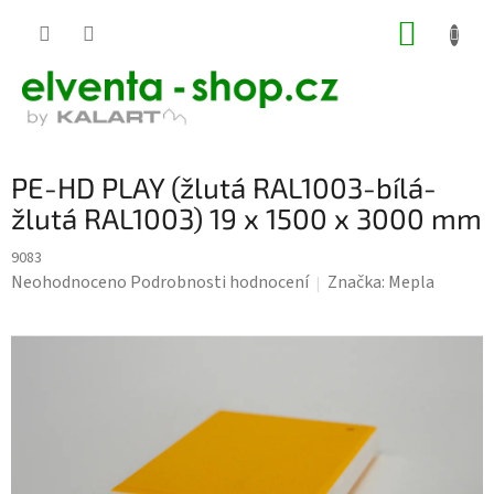
Přejít
NÁKUP
na
KOŠÍK
obsah
PE-HD PLAY (žlutá RAL1003-bílá-
žlutá RAL1003) 19 x 1500 x 3000 mm
9083
Průměrné
Neohodnoceno
Podrobnosti hodnocení
Značka:
Mepla
hodnocení
produktu
je
0,0
z
5
hvězdiček.