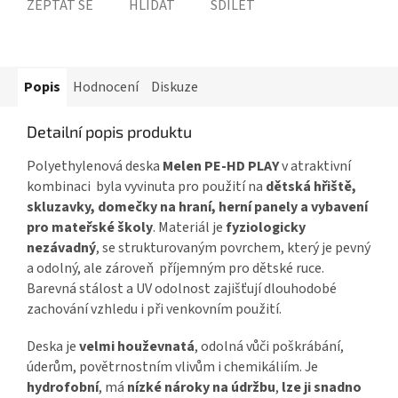
ZEPTAT SE
HLÍDAT
SDÍLET
Popis
Hodnocení
Diskuze
Detailní popis produktu
Polyethylenová deska
Melen PE-HD PLAY
v atraktivní
kombinaci byla vyvinuta pro použití na
dětská hřiště,
skluzavky, domečky na hraní, herní panely a vybavení
pro mateřské školy
. Materiál je
fyziologicky
nezávadný
, se strukturovaným povrchem, který je pevný
a odolný, ale zároveň příjemným pro dětské ruce.
Barevná stálost a UV odolnost zajišťují dlouhodobé
zachování vzhledu i při venkovním použití.
Deska je
velmi houževnatá
, odolná vůči poškrábání,
úderům, povětrnostním vlivům i chemikáliím. Je
hydrofobní
, má
nízké nároky na údržbu
,
lze ji snadno