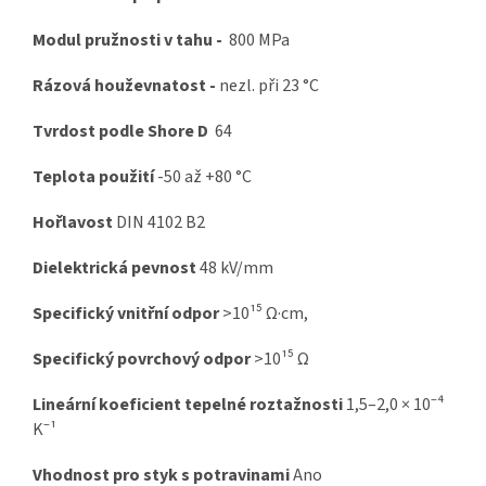
Modul pružnosti v tahu -
800 MPa
Rázová houževnatost -
nezl. při
23 °C
Tvrdost podle Shore D
64
Teplota použití
-50 až +80 °C
Hořlavost
DIN 4102 B2
Dielektrická pevnost
48 kV/mm
Specifický vnitřní odpor
>10¹⁵ Ω·cm,
Specifický povrchový odpor
>10¹⁵ Ω
Lineární koeficient tepelné roztažnosti
1,5–2,0 × 10⁻⁴
K⁻¹
Vhodnost pro styk s potravinami
Ano