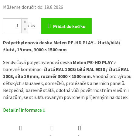
Můžeme doručit do:
19.8.2026
/ ks
Přidat do košíku
Polyethylenová deska Melen PE-HD PLAY – žlutá/bílá/
žlutá, 19 mm, 3000 × 1500 mm
Sendvičová polyethylenová deska
Melen PE-HD PLAY
v
barevné kombinaci
žlutá RAL 1003/ bílá RAL 9010 / žlutá RAL
1003,
síla 19 mm, rozměr 3000 × 1500 mm.
Vhodná pro výrobu
dětských skluzavek, domečků, prolézaček a herních panelů.
Bezpečná, barevně stálá, odolná vůči povětrnostním vlivům i
nárazům, se strukturovaným povrchem příjemným na dotek.
Detailní informace