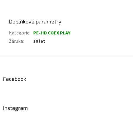
Doplňkové parametry
Kategorie
:
PE-HD COEX PLAY
Záruka
:
10 let
Z
á
p
a
Facebook
t
í
Instagram