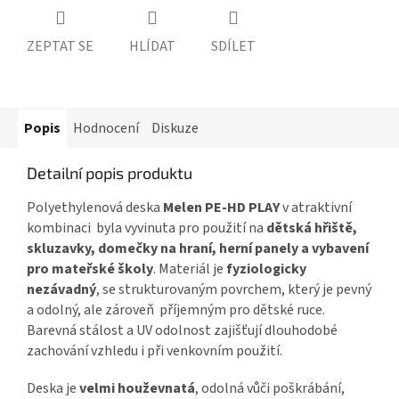
ZEPTAT SE
HLÍDAT
SDÍLET
Popis
Hodnocení
Diskuze
Detailní popis produktu
Polyethylenová deska
Melen PE-HD PLAY
v atraktivní
kombinaci byla vyvinuta pro použití na
dětská hřiště,
skluzavky, domečky na hraní, herní panely a vybavení
pro mateřské školy
. Materiál je
fyziologicky
nezávadný
, se strukturovaným povrchem, který je pevný
a odolný, ale zároveň příjemným pro dětské ruce.
Barevná stálost a UV odolnost zajišťují dlouhodobé
zachování vzhledu i při venkovním použití.
Deska je
velmi houževnatá
, odolná vůči poškrábání,