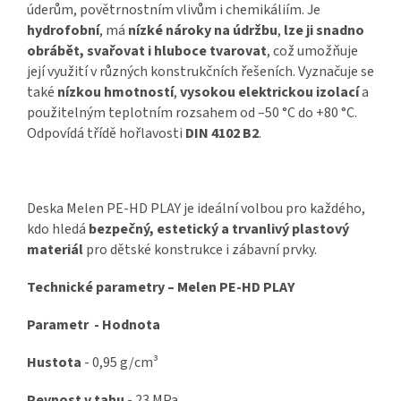
úderům, povětrnostním vlivům i chemikáliím. Je
hydrofobní
, má
nízké nároky na údržbu
,
lze ji snadno
obrábět, svařovat i hluboce tvarovat
, což umožňuje
její využití v různých konstrukčních řešeních. Vyznačuje se
také
nízkou hmotností
,
vysokou elektrickou izolací
a
použitelným teplotním rozsahem od –50 °C do +80 °C.
Odpovídá třídě hořlavosti
DIN 4102 B2
.
Deska Melen PE-HD PLAY je ideální volbou pro každého,
kdo hledá
bezpečný, estetický a trvanlivý plastový
materiál
pro dětské konstrukce i zábavní prvky.
Technické parametry – Melen PE-HD PLAY
Parametr - Hodnota
Hustota
- 0,95 g/cm³
Pevnost v tahu
- 23 MPa