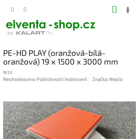
Přejít
NÁKUP
na
KOŠÍK
obsah
PE-HD PLAY (oranžová-bílá-
oranžová) 19 x 1500 x 3000 mm
9110
Průměrné
Neohodnoceno
Podrobnosti hodnocení
Značka:
Mepla
hodnocení
produktu
je
0,0
z
5
hvězdiček.