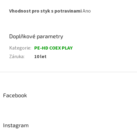
Vhodnost pro styk s potravinami
Ano
Doplňkové parametry
Kategorie
:
PE-HD COEX PLAY
Záruka
:
10 let
Z
á
p
a
Facebook
t
í
Instagram