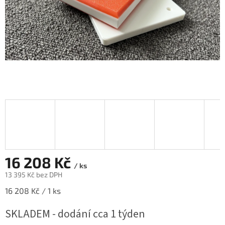
16 208 Kč
/ ks
13 395 Kč bez DPH
Měrná
16 208 Kč / 1 ks
cena:
SKLADEM - dodání cca 1 týden