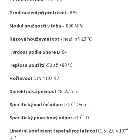
Prodloužení při přetržení -
8 %
Modul pružnosti v tahu -
800 MPa
Rázová houževnatost -
nezl. při
23 °C
Tvrdost podle Shore D
64
Teplota použití
-50 až +80 °C
Hořlavost
DIN 4102 B2
Dielektrická pevnost
48 kV/mm
Specifický vnitřní odpor
>10¹⁵ Ω·cm,
Specifický povrchový odpor
>10¹⁵ Ω
Lineární koeficient tepelné roztažnosti
1,5–2,0 × 10⁻⁴
K⁻¹