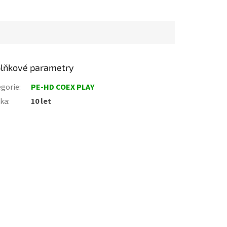
lňkové parametry
gorie
:
PE-HD COEX PLAY
uka
:
10 let