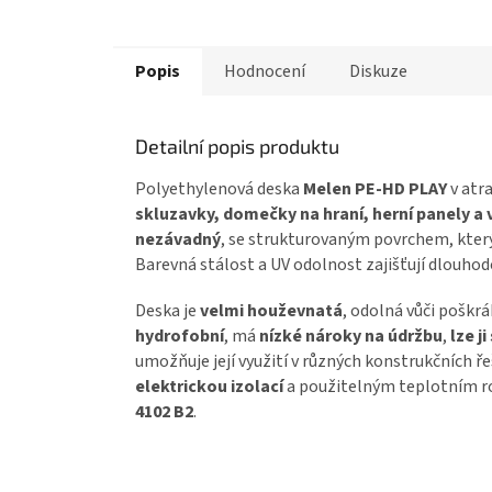
Popis
Hodnocení
Diskuze
Detailní popis produktu
Polyethylenová deska
Melen PE-HD PLAY
v atr
skluzavky, domečky na hraní, herní panely a
nezávadný
, se strukturovaným povrchem, který
Barevná stálost a UV odolnost zajišťují dlouhod
Deska je
velmi houževnatá
, odolná vůči poškr
hydrofobní
, má
nízké nároky na údržbu
,
lze j
umožňuje její využití v různých konstrukčních ř
elektrickou izolací
a použitelným teplotním ro
4102 B2
.