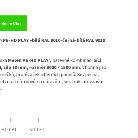
t do košíku
n PE-HD PLAY –
bílá RAL 9010-černá-bílá RAL 9010
eska
Melen PE-HD PLAY
v barevné kombinaci
bílá
0, síla 19 mm, rozměr 3000 × 1500 mm.
Vhodná pro
omečků, prolézaček a herních panelů. Bezpečná,
ovětrnostním vlivům i nárazům, se strukturovaným
k.
HLÍDAT
SDÍLET