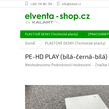
Přejít
+420 739 481 784
info@kalart.cz
na
obsah
PLASTOVÉ DESKY (Technické plasty)
ZPRACOVÁNÍ 
Domů
PLASTOVÉ DESKY (Technické plasty)
PE-HD PLAY (bílá-černá-bílá)
Průměrné
Neohodnoceno
Podrobnosti hodnocení
Značka:
hodnocení
produktu
je
0,0
z
5
hvězdiček.