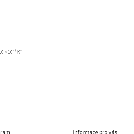
,0 × 10⁻⁴ K⁻¹
gram
Informace pro vás