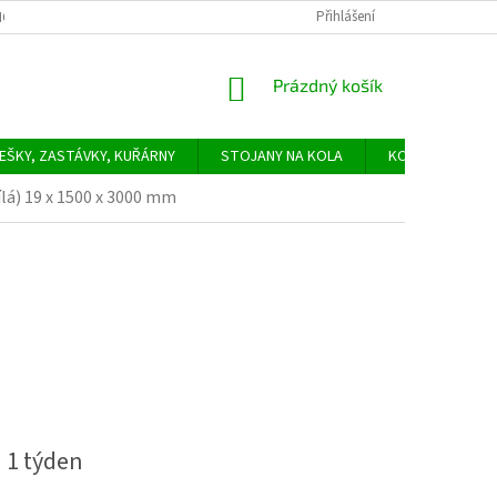
Přihlášení
ODNÍ PODMÍNKY
PODMÍNKY OCHRANY OSOBNÍCH ÚDAJŮ
SLUŽBY -
NÁKUPNÍ
Prázdný košík
KOŠÍK
EŠKY, ZASTÁVKY, KUŘÁRNY
STOJANY NA KOLA
KONTAKTY
lá) 19 x 1500 x 3000 mm
 1 týden