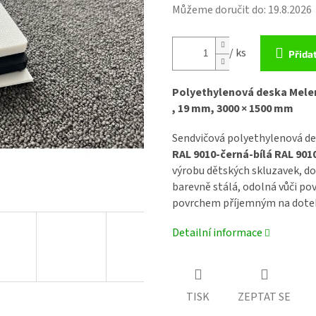
Můžeme doručit do:
19.8.2026
/ ks
Přida
Polyethylenová deska Mele
, 19 mm, 3000 × 1500 mm
Sendvičová polyethylenová d
RAL 9010-černá-bílá RAL 901
výrobu dětských skluzavek, d
barevně stálá, odolná vůči p
povrchem příjemným na dote
Detailní informace
TISK
ZEPTAT SE