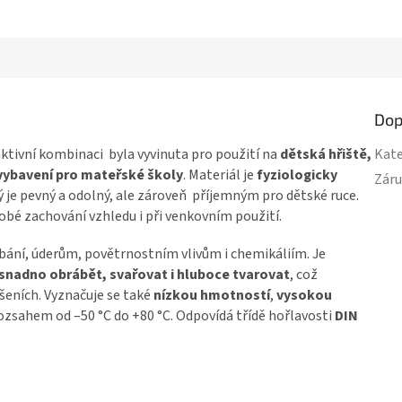
Dop
aktivní kombinaci byla vyvinuta pro použití na
dětská hřiště,
Kate
 vybavení pro mateřské školy
. Materiál je
fyziologicky
Zár
 je pevný a odolný, ale zároveň příjemným pro dětské ruce.
obé zachování vzhledu i při venkovním použití.
ábání, úderům, povětrnostním vlivům i chemikáliím. Je
i snadno obrábět, svařovat i hluboce tvarovat
, což
ešeních. Vyznačuje se také
nízkou hmotností
,
vysokou
zsahem od –50 °C do +80 °C. Odpovídá třídě hořlavosti
DIN