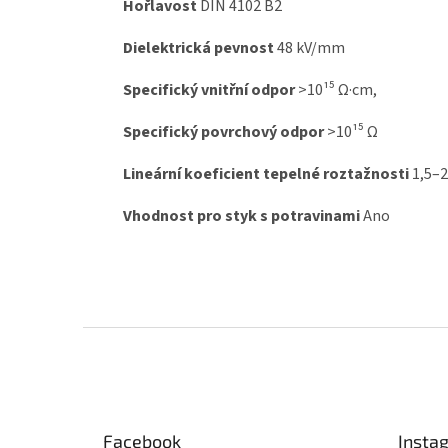
Hořlavost
DIN 4102 B2
Dielektrická pevnost
48 kV/mm
Specifický vnitřní odpor
>10¹⁵ Ω·cm,
Specifický povrchový odpor
>10¹⁵ Ω
Lineární koeficient tepelné roztažnosti
1,5–2
Vhodnost pro styk s potravinami
Ano
Z
á
p
a
t
Facebook
Insta
í