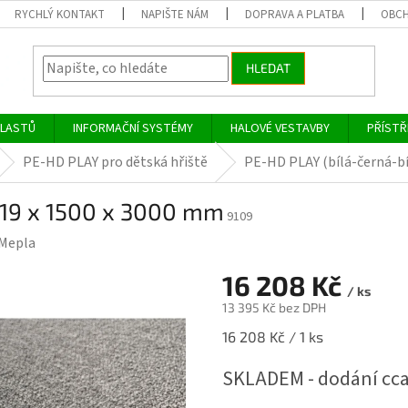
RYCHLÝ KONTAKT
NAPIŠTE NÁM
DOPRAVA A PLATBA
OBCH
HLEDAT
PLASTŮ
INFORMAČNÍ SYSTÉMY
HALOVÉ VESTAVBY
PŘÍSTŘ
PE-HD PLAY pro dětská hřiště
PE-HD PLAY (bílá-černá-bí
 19 x 1500 x 3000 mm
9109
Mepla
16 208 Kč
/ ks
13 395 Kč bez DPH
Měrná
16 208 Kč / 1 ks
cena:
SKLADEM - dodání cca