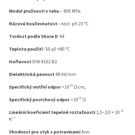
Modul pružnosti v tahu -
800 MPa
Rázová houževnatost -
nezl. při
23 °C
Tvrdost podle Shore D
64
Teplota použití
-50 až +80 °C
Hořlavost
DIN 4102 B2
Dielektrická pevnost
48 kV/mm
Specifický vnitřní odpor
>10¹⁵ Ω·cm,
Specifický povrchový odpor
>10¹⁵ Ω
Lineární koeficient tepelné roztažnosti
1,5–2,0 × 10⁻⁴
K⁻¹
Vhodnost pro styk s potravinami
Ano