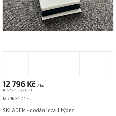
12 796 Kč
/ ks
10 575 Kč bez DPH
Měrná
12 796 Kč / 1 ks
cena:
SKLADEM - dodání cca 1 týden