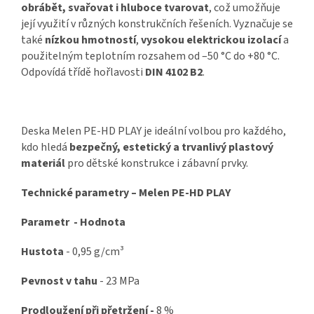
obrábět, svařovat i hluboce tvarovat
, což umožňuje
její využití v různých konstrukčních řešeních. Vyznačuje se
také
nízkou hmotností
,
vysokou elektrickou izolací
a
použitelným teplotním rozsahem od –50 °C do +80 °C.
Odpovídá třídě hořlavosti
DIN 4102 B2
.
Deska Melen PE-HD PLAY je ideální volbou pro každého,
kdo hledá
bezpečný, estetický a trvanlivý plastový
materiál
pro dětské konstrukce i zábavní prvky.
Technické parametry – Melen PE-HD PLAY
Parametr - Hodnota
Hustota
- 0,95 g/cm³
Pevnost v tahu
- 23 MPa
Prodloužení při přetržení -
8 %