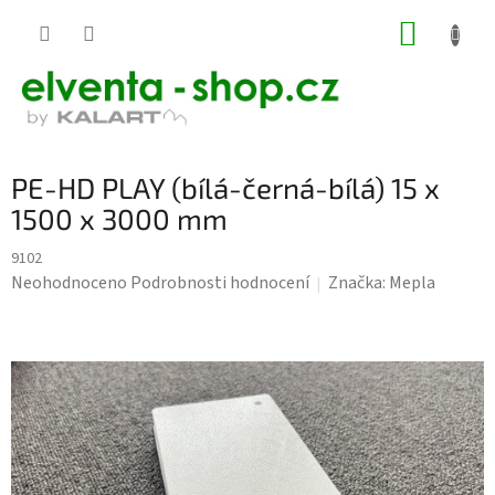
Přejít
NÁKUP
na
KOŠÍK
obsah
PE-HD PLAY (bílá-černá-bílá) 15 x
1500 x 3000 mm
9102
Průměrné
Neohodnoceno
Podrobnosti hodnocení
Značka:
Mepla
hodnocení
produktu
je
0,0
z
5
hvězdiček.