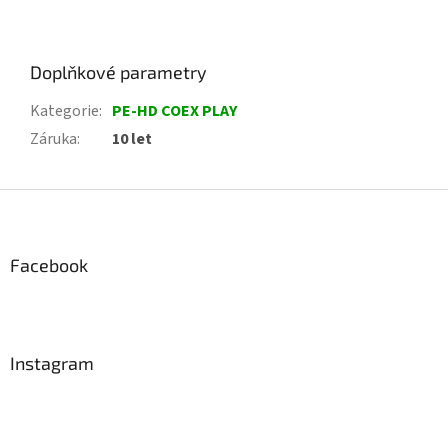
Doplňkové parametry
Kategorie
:
PE-HD COEX PLAY
Záruka
:
10 let
Z
á
p
a
Facebook
t
í
Instagram