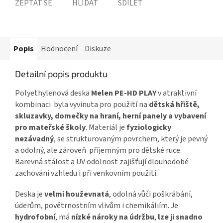
ZEPTAT SE
HLÍDAT
SDÍLET
Popis
Hodnocení
Diskuze
Detailní popis produktu
Polyethylenová deska
Melen PE-HD PLAY
v atraktivní
kombinaci byla vyvinuta pro použití na
dětská hřiště,
skluzavky, domečky na hraní, herní panely a vybavení
pro mateřské školy
. Materiál je
fyziologicky
nezávadný
, se strukturovaným povrchem, který je pevný
a odolný, ale zároveň příjemným pro dětské ruce.
Barevná stálost a UV odolnost zajišťují dlouhodobé
zachování vzhledu i při venkovním použití.
Deska je
velmi houževnatá
, odolná vůči poškrábání,
úderům, povětrnostním vlivům i chemikáliím. Je
hydrofobní
, má
nízké nároky na údržbu
,
lze ji snadno